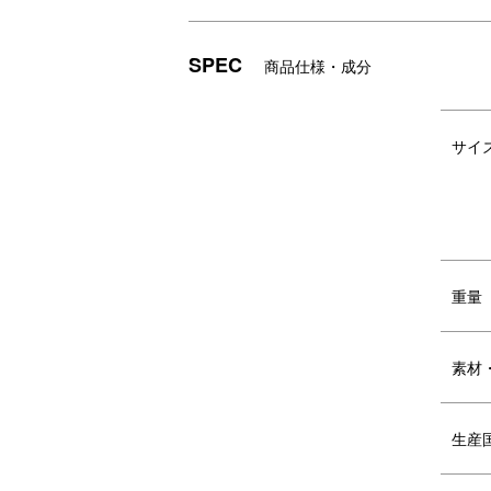
SPEC
商品仕様・成分
サイ
ユニセックスで使いやすい落ち着いた
収
くすみカラーを含む4色展開。
の
●バッグの収納方法
重量
素材
生産