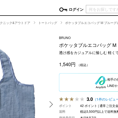
現在カ
ログイン
クニック&アウトドア
トートバッグ
ポケッタブルエコバッグ M ブルーグ
GORY
BRUNO
ン
more
インテリア
mo
ポケッタブルエコバッグ M
チン家電
時計
透け感をカジュアルに愉しむ 軽く
ログイン
生活家電
パスワードをお忘れの方はこちら＞
1,540円
チンツール
家具・収納
（税込）
新規会員登録
チンファブリック
ファブリック
相手の
ックアイテム
more
ビューティー
mo
LIN
チボックス・弁当箱
スキンケア・フェイスケア
チバッグ・クーラートート
ヘアケア
3.0
（1件のレビュ
ハンドケア
ポイント
42 ポイント | 通常ご注
他ピクニックアイテム
ボディケア
送料
税込5,500円以上で送料無
アロマ
発送予定日
本日8月7日