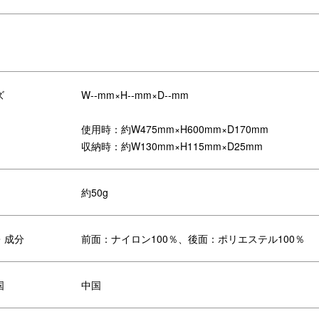
ズ
W--mm×H--mm×D--mm
納袋にもなる大きなタグがデザイン
前面はナイロン素材のリップスト
ポイント。
プ、背面はポリエステル素材の異
使用時：約W475mm×H600mm×D170mm
生地にて切り替えしたデザイン。
収納時：約W130mm×H115mm×D25mm
約50g
・成分
前面：ナイロン100％、後面：ポリエステル100％
国
中国