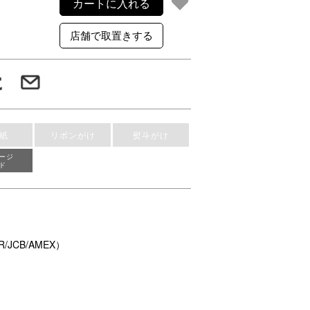
カートに入れる
紙
リボンがけ
熨斗がけ
ージ
ド
/JCB/AMEX）