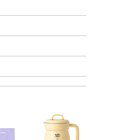
で、
て持