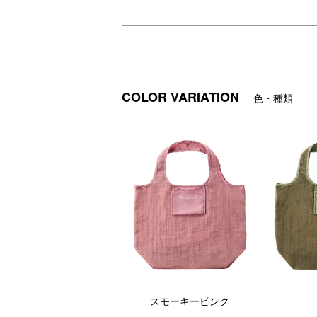
前面はナイロン素材のリップストップ、背
さりげない透け感をファッションとしても
リップストップのシャープな織り目がカジ
前面ポケットに小さく折りたたんで収納で
Mサイズはスーパーでのお買い物や、2Lペ
COLOR VARIATION
色・種類
DETAIL
商品詳細
スモーキーピンク