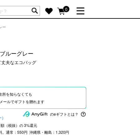
ートには商品が入っていません。
0
レー
詳しく見る
GIFT FEATURE
re
結婚祝い
 ブルーグレー
出産祝い
て丈夫なエコバッグ
新築・引越し祝い
転職・送別祝い
母の日ギフト
住所を知らなくても
re
おまとめ割引
Eやメールでギフトを贈れます
more
のeギフトとは？
ー）
文金額（税抜）の
3
%還元
SUPPORT
料。通常：550円 沖縄県・離島：1,320円