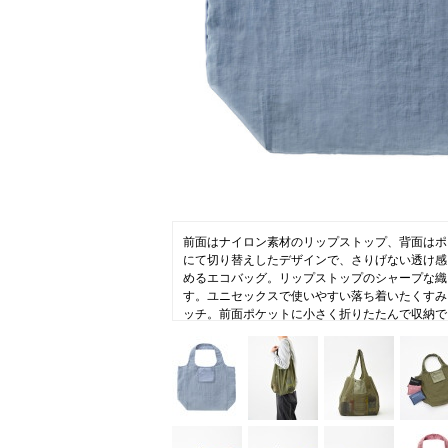
ニュース
ファッ
トラ
ファ
バッ
前面はナイロン素材のリップストップ、背面はポ
にて切り替えしたデザインで、さりげない透け感
めるエコバッグ。リップストップのシャープな織
す。ユニセックスで使いやすい落ち着いたくすみ
ッチ。前面ポケットに小さく折りたたんで収納で
てエコバッグやサブバッグとして活躍します。M
物や、2Lペットボトルもしっかり収まる大容量