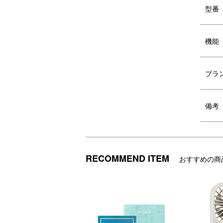
型番
機能
バッグのタグを出し、左右の端や底面
バ
ブラ
をタグにしまえるサイズに折りたたみ
納
ます。
備考
●約半分の容量のコンパクトなサイズはこち
ポケッタブルエコバッグ S
RECOMMEND ITEM
おすすめの商