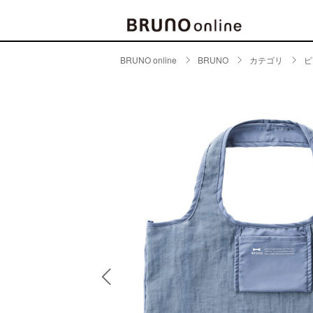
BRUNO online
BRUNO
カテゴリ
ピ
BRAND
CATE
キッチ
BRUNO
キッ
MILESTO
食器
ブランド一覧
キッ
キッ
店舗一覧
ピクニ
CONTENTS
ラン
ラン
特集一覧
水筒
ランキング
その
コラム