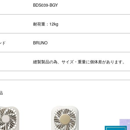
BDS039-BGY
耐荷重：12kg
ッグを折り終えたら、タグの中へ収
とてもコンパクトに収納できるの
ンド
BRUNO
します。
小さいバッグにも気軽にプラスし
ち歩けます。
縫製製品の為、サイズ・重量に個体差があります。
ら
品