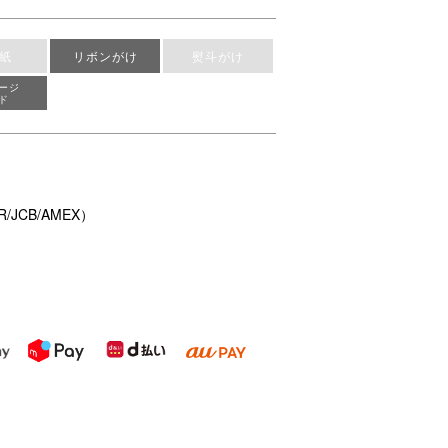
紙
リボンがけ
熨斗がけ
ージ
ド
/JCB/AMEX）