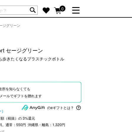
ートには商品が入っていません。
0
セージグリーン
詳しく見る
GIFT FEATURE
re
結婚祝い
rt セージグリーン
出産祝い
持ち歩きたくなるプラスチックボトル
新築・引越し祝い
転職・送別祝い
母の日ギフト
住所を知らなくても
re
おまとめ割引
Eやメールでギフトを贈れます
more
のeギフトとは？
ー）
文金額（税抜）の
3
%還元
SUPPORT
料。通常：550円 沖縄県・離島：1,320円
いて