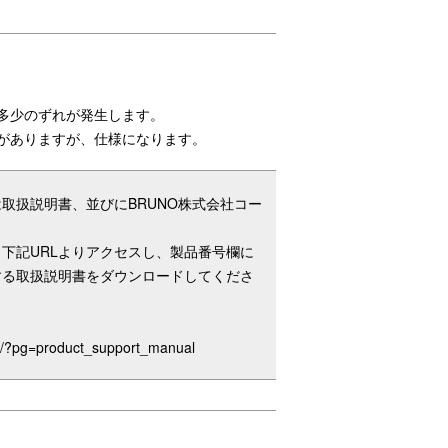
多少のずれが発生します。
がありますが、仕様になります。
取扱説明書、並びにBRUNO株式会社コー
下記URLよりアクセスし、製品番号欄に
大きめ開口部で氷もそのまま入れやす
する取扱説明書をダウンロードしてくださ
い
om/?pg=product_support_manual