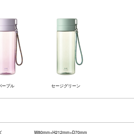
メッセージ付き／
パープル
セージグリーン
ズ
W80mm×H212mm×D70mm