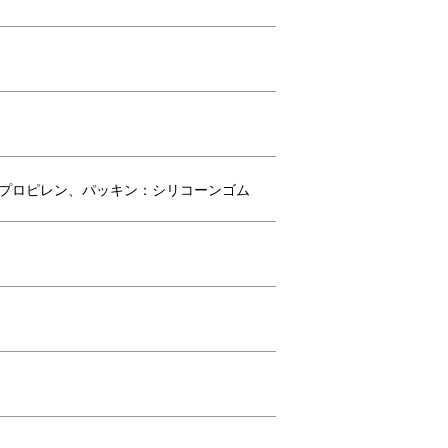
Start Fresh
リプロピレン、パッキン：シリコーンゴム
All Done！