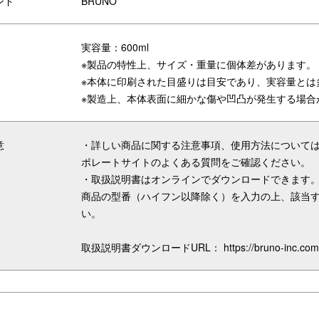
ンド
BRUNO
実容量：600ml
※製品の特性上、サイズ・重量に個体差があります。
※本体に印刷された目盛りは目安であり、実容量とは
※製造上、本体表面に細かな傷や凹凸が発生する場合
意
・詳しい商品に関する注意事項、使用方法については
ポレートサイトのよくある質問をご確認ください。
・取扱説明書はオンラインでダウンロードできます。
ックのポケットにも収納しやすいサ
開口部
商品の型番（ハイフン以降除く）を入力の上、該当
ズです。
い。
取扱説明書ダウンロードURL：
https://bruno-inc.c