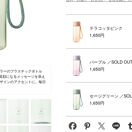
ション・トラベル
more
ベビー・キッズアイテム
mo
ベル小物
おもちゃ・トイ
テラコッタピンク
ッション雑貨
ファッション
1,650円
グ
その他ベビー・キッズアイテム
パープル
／SOLD OU
1,650円
ラーのプラスチックボトル
ず笑顔になるメッセージを添え
ザインのアクセントに。毎日
セージグリーン
／SOL
1,650円