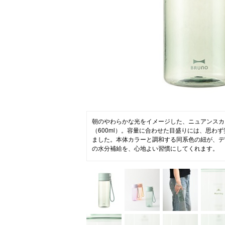
ニュース
ファッ
トラ
ファ
バッ
朝のやわらかな光をイメージした、ニュアンスカ
（600ml）。容量に合わせた目盛りには、思わ
ました。本体カラーと調和する同系色の紐が、デ
の水分補給を、心地よい習慣にしてくれます。