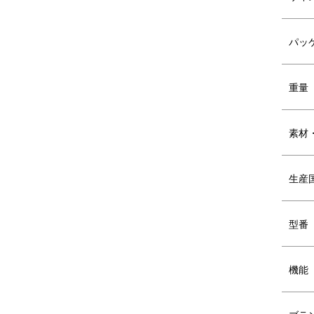
Morning
No
パッ
重量
素材
生産
型番
Stay Cool
Ke
機能