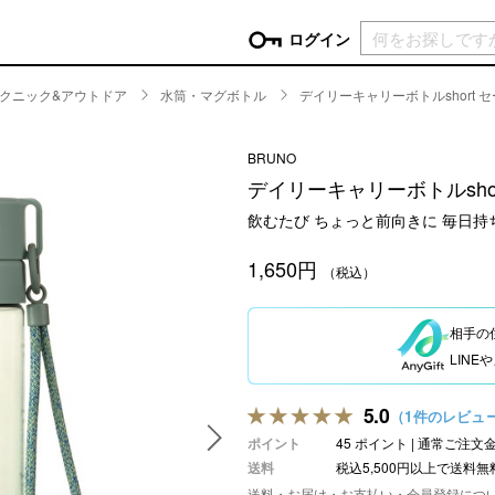
現在カ
ログイン
クニック&アウトドア
水筒・マグボトル
デイリーキャリーボトルshort 
GORY
BRUNO
ン
more
インテリア
mo
デイリーキャリーボトルsho
チン家電
時計
飲むたび ちょっと前向きに 毎日
ログイン
生活家電
パスワードをお忘れの方はこちら＞
1,650円
チンツール
家具・収納
（税込）
新規会員登録
チンファブリック
ファブリック
相手の
ックアイテム
more
ビューティー
mo
LIN
チボックス・弁当箱
スキンケア・フェイスケア
チバッグ・クーラートート
ヘアケア
5.0
（1件のレビュ
ハンドケア
ポイント
45 ポイント | 通常ご注
他ピクニックアイテム
ボディケア
送料
税込5,500円以上で送料無
アロマ
送料・お届け・お支払い・会員登録につ