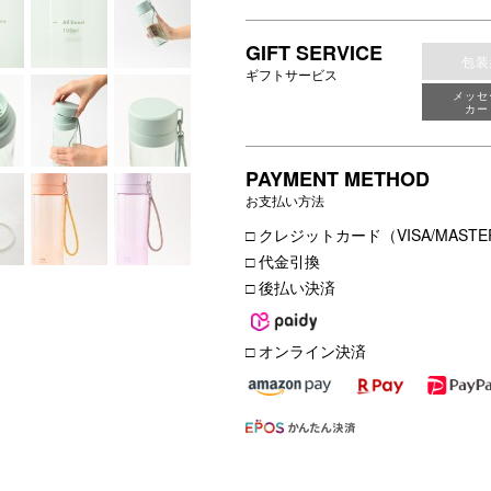
GIFT SERVICE
包装
ギフトサービス
メッセ
カー
PAYMENT METHOD
お支払い方法
□ クレジットカード（VISA/MASTER
□ 代金引換
□ 後払い決済
□ オンライン決済