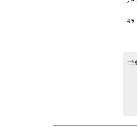
ブラ
備考
ご注
サイズ感
バ
イ