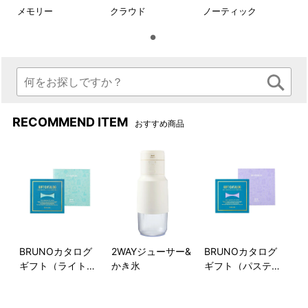
メモリー
クラウド
ノーティック
収納後イメージ
500mlのペットボトルサイズ
に小さく折り畳めて持ち運び
に便利です。
RECOMMEND ITEM
おすすめ商品
BRUNOカタログ
2WAYジューサー&
BRUNOカタログ
機内持ち込みができる大容量
前面の外ポケットにはロゴ入
ギフト（ライトブ
かき氷
ギフト（パステル
の35L
りのスナップボタンを付け、
ルー）
ラベンダー）
デザインポイントにすると同
時に、物を落としにくくなる