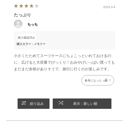
れる仕様へと、もっと使いやすさにこだわって細部まで
2025.4.4
工夫を施しました。
たっぷり
【PAPIER TIGRE×MILESTO】
ちっち
日本のトラベルブランド「MILESTO(ミレスト)」とパリ
のプロダクトブランド「PAPIER TIGRE(パピエ ティグ
購入確認済み
ル)」が旅先での出会いからコラボ！
購入カラー：メモリー
遊び心のあるグラフィックをまとったポケッタブルバッ
小さくたためてスーツケースにちょこっといれておけるの
グやオーガナイザーが、みなさんの旅をもっと楽しくも
に、広げると大容量でびっくり！おみやげいっぱい買っても
っと快適にします。
まだまだ余裕がありそうで、旅行に行くのが楽しみです。
参考になった
7
DETAIL
商品詳細
絞り込み
表示：新しい順