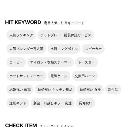
ファスナーは南京錠が取り付
前面の外ポケットにはロゴ入
けられるので防犯対策も◎！
りのスナップボタンが付いて
(南京錠は付属しておりません)
います。
HIT KEYWORD
定番人気・注目キーワード
強度と撥水性を兼ね揃えた
MILESTO×PAPIERTIGREのロ
人気ランキング
ホットプレート延長保証サービス
CORDURA(R)ポリエステルの
ゴタグ
生地を使用。
人気ブレンダー再入荷
水筒・マグボトル
スピーカー
コーヒー
アイロン・衣類スチーマー
トースター
デザインのアップ/メモリー
デザインのアップ/クラウド
ホットサンドメーカー
電気ケトル
交換用パーツ
デザインのアップ/ノーディッ
結婚祝い 家電
結婚祝い キッチン用品
結婚祝い 食器
新生活
ク
■折りたたみ方
送別ギフト
新築・引越しギフト 友達
長寿祝い
内ポケットの部分を下にして
バッグを広げて裏返します。
CHECK ITEM
チェックしたアイテム