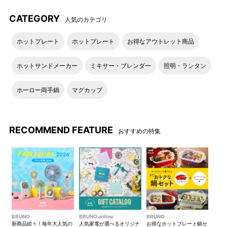
ことへの配慮も。
CATEGORY
人気のカテゴリ
ホットプレート
ホットプレート
お得なアウトレット商品
ホットサンドメーカー
ミキサー・ブレンダー
照明・ランタン
ホーロー両手鍋
マグカップ
RECOMMEND FEATURE
おすすめの特集
内ポケット（収納時に袋のよ
2種類の長さの持ち手が付い
うになっている部分が内ポケ
て、手持ち・肩掛けの2WAYで
ットになります）
持つことが可能です。
BRUNO
BRUNO online
BRUNO
新商品続々！毎年大人気の
人気家電が選べるオリジナ
お得なホットプレート鍋セ