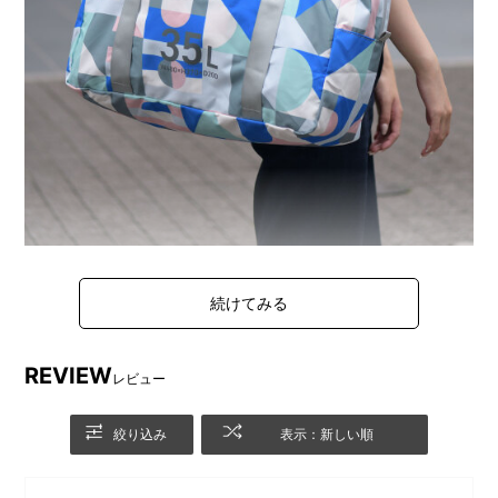
機内持ち込みできる大容量サイズのボストンバッグ。
荷物の重さによって使い分けできる手持ち・肩掛けの
2WAY仕様に加えて、
REVIEW
背面はキャリーハンドルに通して固定できる機能とポケ
レビュー
ットを両立した仕様に。
前面はポケットにスナップボタンを付けることで物を落
絞り込み
表示：新しい順
としにくく、
ポケット脇のテープ間を縫い開けることで上着をかけら