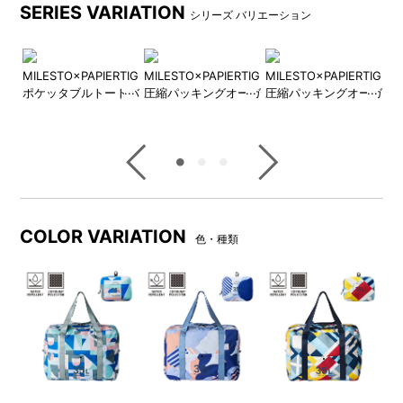
SERIES VARIATION
シリーズ バリエーション
MI
TIGRE
MILESTO×PAPIERTIGRE
MILESTO×PAPIERTIGRE
MILESTO×PAPIERTIGRE
ポ
トン
ポケッタブルトートバ
圧縮パッキングオーガ
圧縮パッキングオーガ
ッグ 18L
ナイザー 4L×2
ナイザー 8L×2
手持ちとして
収納イメージ（厚手のパーカ
ー2着、長袖Tシャツ2着、パン
ツ2枚、シューズバッグ 5L1
つ）
COLOR VARIATION
色・種類