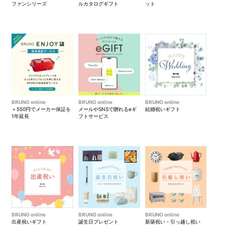
ファンシリーズ
ルカタログギフト
ット
前面のループには上着やスト
背面はキャリーのハンドルに
ールなどを通して掛けられま
通すことができます。
BRUNO online
BRUNO online
BRUNO online
す。
＋550円でメーカー保証を
メールやSNSで贈れるeギ
結婚祝いギフト
1年延長
フトサービス
背面はポケットも付いてお
ロゴ入りの引手はループ状に
り、キャリーに乗せながらも
なっており、指を引っ掛けて
サッと取り出せます。
スムーズに開閉できるように
なっています。（画像は45L
サイズのノーディックを使用
しています）
BRUNO online
BRUNO online
BRUNO online
出産祝いギフト
誕生日プレゼント
新築祝い・引っ越し祝い