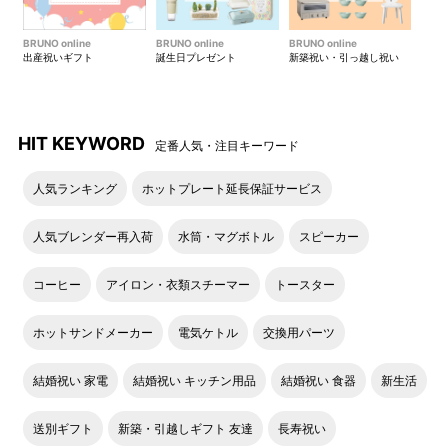
BRUNO online
BRUNO online
BRUNO online
出産祝いギフト
誕生日プレゼント
新築祝い・引っ越し祝い
HIT KEYWORD
定番人気・注目キーワード
人気ランキング
ホットプレート延長保証サービス
正面
人気ブレンダー再入荷
水筒・マグボトル
スピーカー
コーヒー
アイロン・衣類スチーマー
トースター
ホットサンドメーカー
電気ケトル
交換用パーツ
結婚祝い 家電
結婚祝い キッチン用品
結婚祝い 食器
新生活
送別ギフト
新築・引越しギフト 友達
長寿祝い