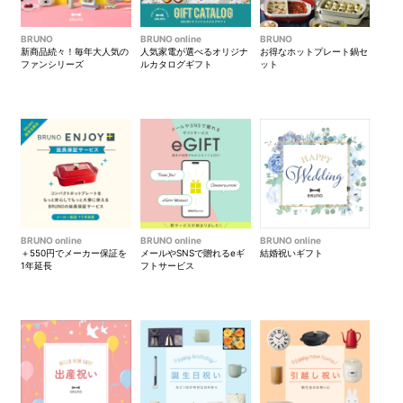
BRUNO
BRUNO online
BRUNO
新商品続々！毎年大人気の
人気家電が選べるオリジナ
お得なホットプレート鍋セ
ファンシリーズ
ルカタログギフト
ット
●内装収納イメージ
BRUNO online
BRUNO online
BRUNO online
＋550円でメーカー保証を
メールやSNSで贈れるeギ
結婚祝いギフト
1年延長
フトサービス