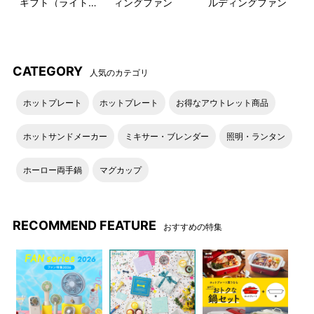
ギフト（ライトブ
ィングファン
ルディングファン
●表側ポケット収納イメージ
ルー）
CATEGORY
人気のカテゴリ
ホットプレート
ホットプレート
お得なアウトレット商品
ホットサンドメーカー
ミキサー・ブレンダー
照明・ランタン
ホーロー両手鍋
マグカップ
RECOMMEND FEATURE
おすすめの特集