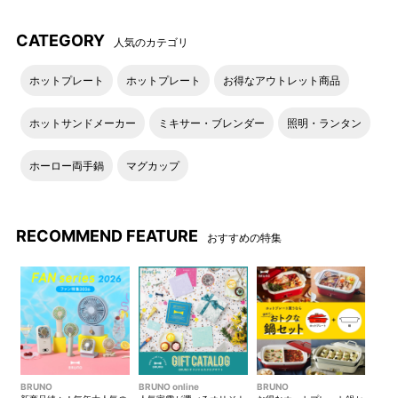
CATEGORY
人気のカテゴリ
使い勝手の良い34L。旅先や
内側ポケット
ホットプレート
ホットプレート
お得なアウトレット商品
アウトドアの頼もしいお供で
す。
ホットサンドメーカー
ミキサー・ブレンダー
照明・ランタン
ホーロー両手鍋
マグカップ
RECOMMEND FEATURE
おすすめの特集
中のループにカラビナを付け
外ポケットには折り畳みの傘
て、荷物に紛れやすい小物を
やペットボトルを収納しても
BRUNO
BRUNO online
BRUNO
見つけやすく。
◎