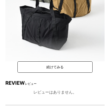
48Lモデルで好評を博したパッカブルトートが、さらに
使いやすい34L前後の新サイズで登場。
REVIEW
レビュー
街でも、アウトドアでも。日々のシーンやライフスタイ
レビューはありません。
ルに合わせて使えるサイズ感です。
ハンドルとポケットに溶け込むアタッチメントベルトに
よるシームレスな統一感。