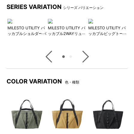
ワッシャー加工のリップストップナイロンは、軽量で撥
SERIES VARIATION
水性も備えており、シワになりにくく、気軽に持ち運べ
シリーズ バリエーション
ます。
キャメル・カーキ・ブラックの3色展開。黒のベルトや
MILESTO UTILITY パ
MILESTO UTILITY パ
MILESTO UTILITY パ
MI
コードを効かせた、ジェンダーレスな配色です。
ティ
ッカブルショルダーバ
ッカブル2WAYリュッ
ッカブルビッグトート
2
本体は内装の背面ポケットにパッカブル収納できる仕
ッグ
ク
バッグ
ポ
様。
折りたたみ時の表面にはグラフィックがプリントされ、
手持ちのバッグに取り付けられるループ式コードも装備
しています。
すべての移動に、ちょうど良い自由と機能をプラス。
アップデートされたコンパクトサイズが、日常にも旅に
COLOR VARIATION
色・種類
も、新たな選択肢となります。
DETAIL
商品詳細