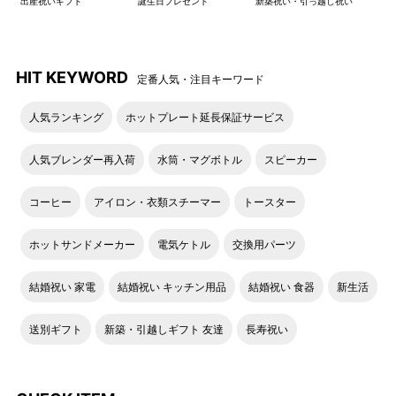
出産祝いギフト
誕生日プレゼント
新築祝い・引っ越し祝い
HIT KEYWORD
定番人気・注目キーワード
人気ランキング
ホットプレート延長保証サービス
人気ブレンダー再入荷
水筒・マグボトル
スピーカー
内装の背面ポケットにパッカ
折りたためばコンパクトに持
ブルに収納可能。
ち運び可能。手荷物が増えて
コーヒー
アイロン・衣類スチーマー
トースター
も安心です。
ホットサンドメーカー
電気ケトル
交換用パーツ
●たたみ方
結婚祝い 家電
結婚祝い キッチン用品
結婚祝い 食器
新生活
内ポケットの幅に合わせて折
ポケットの中に入れ込みま
送別ギフト
新築・引越しギフト 友達
長寿祝い
ります。
す。
ポケットの中に収納出来たら
キャメル