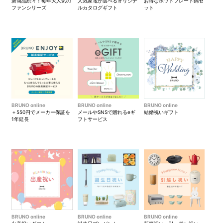
新商品続々！毎年大人気の
人気家電が選べるオリジナ
お得なホットプレート鍋セ
ファンシリーズ
ルカタログギフト
ット
※カラビナは付属しておりませ
ん。
BRUNO online
BRUNO online
BRUNO online
＋550円でメーカー保証を
メールやSNSで贈れるeギ
結婚祝いギフト
1年延長
フトサービス
手荷物になりがちなマップも
背面ベルトでキャリーを通せ
便利に収納できます。
るので、旅先での使用にもお
すすめです。
BRUNO online
BRUNO online
BRUNO online