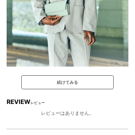
都市建築に着想を得た、幾何学的デザインのマルチショ
ルダーバッグ。
着脱式のポーチを付属し、硬貨やカード、パスポート、
REVIEW
筆記具など、貴重品や旅の必需品もすっきり収納可能。
レビュー
ショルダーストラップを付け替えて、本体のみ、付属ポ
レビューはありません。
ーチのみ、本体＋付属ポーチと、用途に応じたスタイル
で快適に持ち運べます。
生地は撥水加工をした軽量感のあるマットな風合いの