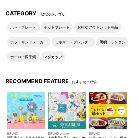
用もできます。
CATEGORY
人気のカテゴリ
ホットプレート
ホットプレート
お得なアウトレット商品
ホットサンドメーカー
ミキサー・ブレンダー
照明・ランタン
ホーロー両手鍋
マグカップ
RECOMMEND FEATURE
おすすめの特集
本体にはカードポケット×6、
ショルダーベルトは取り外し
広口ポケット×2、背面ポケッ
可能です。
ト×1、取り外しできるポーチ
にはポケット×4の、コンパク
トながら充実したポケット数
です。
BRUNO
BRUNO online
BRUNO
新商品続々！毎年大人気の
人気家電が選べるオリジナ
お得なホットプレート鍋セ