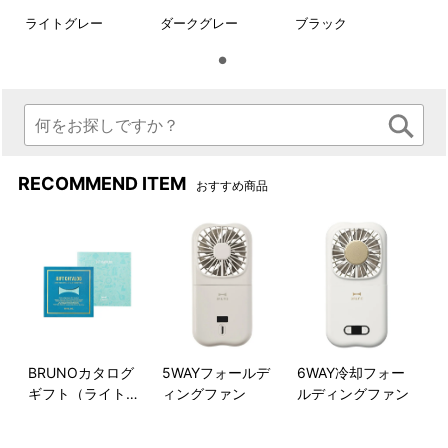
ライトグレー
ダークグレー
ブラック
収納イメージ
斜め掛け、肩掛け、お財布と
しても使用できます。
RECOMMEND ITEM
おすすめ商品
BRUNOカタログ
5WAYフォールデ
6WAY冷却フォー
ギフト（ライトブ
ィングファン
ルディングファン
ポーチポケットだけにショル
マグネットタイプでスムーズ
ルー）
ダーストラップを付けての使
に開閉できるフラップ。