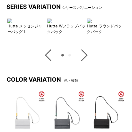
300デニールのポリエステル、格子柄が象徴的なリップ
SERIES VARIATION
シリーズ バリエーション
ストップを採用。
裏面にPU加工を施すことで強度面をさらにアップしま
した。
ャ
Hutte メッセンジャ
Hutte Wフラップバッ
Hutte ラウンドバッ
H
カラーはモノトーンで都会的に。バランスを重視したカ
ーバッグ L
クパック
クパック
グ
ラーテープがアクセントです。
洗練されたデザイン性と実用性で、毎日をもっとアクテ
ィブに演出します。
DETAIL
COLOR VARIATION
商品詳細
色・種類