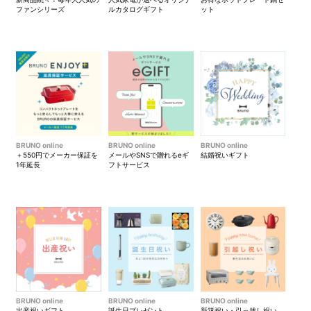
ファンシリーズ
ルカタログギフト
ット
BRUNO online
BRUNO online
BRUNO online
＋550円でメーカー保証を
メールやSNSで贈れるeギ
結婚祝いギフト
中のポーチポケットは取り外
ポーチポケットは丸カン付属
1年延長
フトサービス
して別々に使用することもで
で、カラビナなどでお手持ち
きます。
のバッグに付けることもでき
ます。（カラビナは付属して
ません）
BRUNO online
BRUNO online
BRUNO online
出産祝いギフト
誕生日プレゼント
新築祝い・引っ越し祝い