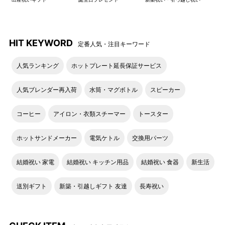
HIT KEYWORD
定番人気・注目キーワード
人気ランキング
ホットプレート延長保証サービス
面ファスナー付きの小分けポ
手前にはファスナータイプの
ケットは、細かいものの収納
ポケットつき。細部まで収納
人気ブレンダー再入荷
水筒・マグボトル
スピーカー
に。
にこだわりました。
コーヒー
アイロン・衣類スチーマー
トースター
広がるマチでスマートフォン
航空券やパスポート、紙幣を
ホットサンドメーカー
電気ケトル
交換用パーツ
など厚みのあるものも一緒に
分けて入れることができま
収納できます。
す。
結婚祝い 家電
結婚祝い キッチン用品
結婚祝い 食器
新生活
内装ポーチを付けたままでも
空港やホテルでの書類記入な
送別ギフト
新築・引越しギフト 友達
長寿祝い
かさばりません。
どにも便利なペンホルダー。