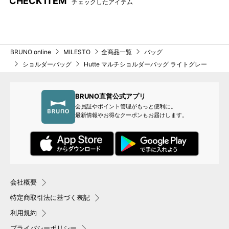
CHECK ITEM
チェックしたアイテム
背面にもポケット付きで、使
用頻度の高いものを入れると
◎！
●生地やパーツ等の特徴
BRUNO online
MILESTO
全商品一覧
バッグ
ショルダーバッグ
Hutte マルチショルダーバッグ ライトグレー
生地のアップ：ライトグレー
生地のアップ：ダークグレー
BRUNO直営公式アプリ
会員証やポイント管理がもっと便利に。
最新情報やお得なクーポンもお届けします。
生地のアップ：ブラック
生地のアップ：【シーズン限
定カラー】アッシュグリーン
撥水加工の生地。※撥水加工は
オリジナルの引手（ライトグ
防水加工とは異なるため、長
レー）
会社概要
時間の雨水では水が染みこむ
場合がございます。
特定商取引法に基づく表記
利用規約
プライバシーポリシー