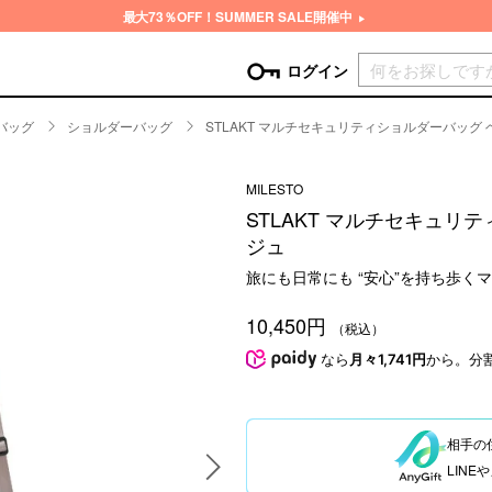
最大73％OFF！SUMMER SALE開催中
現在カ
ログイン
バッグ
ショルダーバッグ
STLAKT マルチセキュリティショルダーバッグ
GORY
MILESTO
ン
more
インテリア
mo
STLAKT マルチセキュリ
チン家電
時計
ジュ
ログイン
生活家電
旅にも日常にも “安心”を持ち歩く
パスワードをお忘れの方はこちら＞
チンツール
家具・収納
新規会員登録
10,450円
チンファブリック
ファブリック
（税込）
なら
月々1,741円
から。分
ックアイテム
more
ビューティー
mo
チボックス・弁当箱
スキンケア・フェイスケア
チバッグ・クーラートート
ヘアケア
相手の
ハンドケア
LIN
他ピクニックアイテム
ボディケア