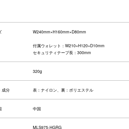
TLAKT

マルチセキュリティショルダーバッグ

ズ：W240mm×H160mm×D80mm

：320g

材≫

：ナイロン

：ポリエステル

ズ
W240mm×H160mm×D80mm
lesto

レスト

付属ウォレット：W210×H120×D10mm
erydaytravel

セキュリティテープ長：300mm
akt

ravel #こころ躍る旅へ出よう #旅する
に暮らす#旅行 #japanbrand #旅行
320g
きな人と繋がりたい #旅スタグラム #
準備 #トラベルバッグ #travelbag #
グ #bag #撥水 #waterrepellent #撥
ッグ #waterrepellentbag #旅 #trip 
・成分
表：ナイロン、裏：ポリエステル
内旅行 #海外旅行 #コーデュラ 
ordura #耐久性 #旅行コーデ #防犯 #
ニショルダーバッグ
用イメージ
使用イメージ
国
中国
リや紛失の防止にカラビナ付きセキ
鍵などの小物につけることで、鞄
MLS975-HGRG