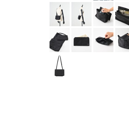
[STLAKT]
大人×RELAX
「仕事も遊びも自分らしく、心にゆとりある大人
大人がリラックスして使える、上質でベーシック
「STLAKT(ストラクト)」