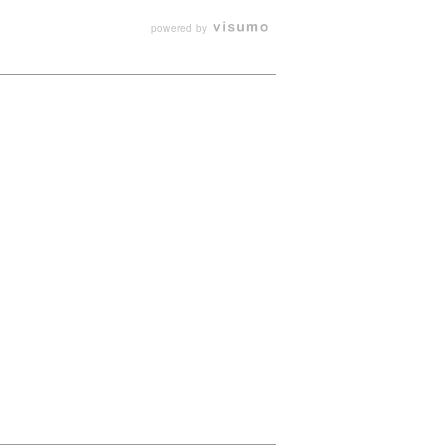
powered by
ゆるシーンで活躍します。
ラップなど高い安心機能を搭載。
役立ちます。
グとして使用可能。