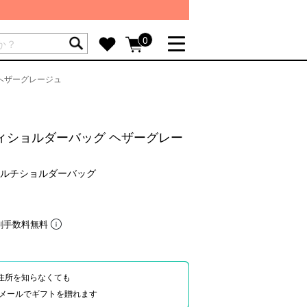
ートには商品が入っていません。
0
 ヘザーグレージュ
詳しく見る
GIFT FEATURE
re
結婚祝い
ティショルダーバッグ ヘザーグレー
出産祝い
新築・引越し祝い
マルチショルダーバッグ
転職・送別祝い
母の日ギフト
割手数料無料
re
おまとめ割引
more
住所を知らなくても
Eやメールでギフトを贈れます
SUPPORT