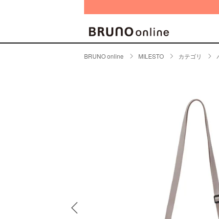
BRUNO online
MILESTO
カテゴリ
BRAND
CATE
キッチ
BRUNO
キッ
MILESTO
食器
ブランド一覧
キッ
キッ
店舗一覧
ピクニ
CONTENTS
ラン
ラン
特集一覧
水筒
ランキング
その