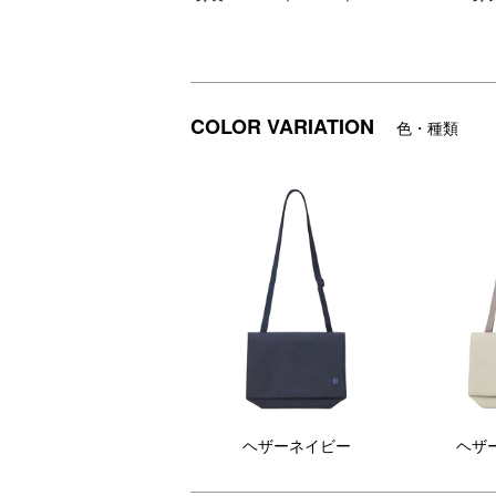
【F
～S
【RECOMMEND】

ST
～STLAKT NEW SHOULDER BAGS～

SH
ウォレットとしても使える、マルチショル
高撥水性のTeflon®加工を施した
ビ
COLOR VARIATION
色・種類
貴重品やスマートフォンなど、旅先で必要
CORDURA®ナイロンを採用し、軽量か
デ
つ強度を併せ持つシリーズ「STLAKT」
「
バッグ本体は、350mlのペットボトルが
の新型ショルダーバッグ。

テ
セキュリティストラップに付属したカラビ
ヘザーグレージュ、ヘザーネイビー、ヘ
撥
内装のウォレット部分は取り外して独立し
ザーブラックの3色展開。

ン
ミニバッグの軽快さとウォレットバッグの機
付属のセキュリティストラップをバッグ
ス
本体や貴重品に取り付けられるなど、防
た
犯性を意識した構造になっています。

を
[STLAKT]
マルチセキュリティショルダーバッグは
け
大人×RELAX
内装のウォレットを取り外して、独立し
属。
「仕事も遊びも自分らしく、心にゆとりあ
たポーチとしても使用可能。スキミング
海
防止生地を使用したポケットを搭載。

いま
大人がリラックスして使える、上質でベーシッ
ま
ショルダーバッグの外側には多機能な隠
で
しポケットを配置しています。

本
旅の「安心」を、日常にも採用したショ
ッ
ルダーバッグです。

で
ヘザーネイビー
ヘザ
旅
■STLAKT

な
●マルチセキュリティショルダーバッグ
