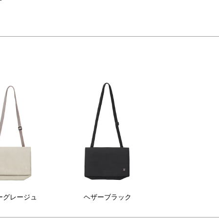
EATURE】

EASONLESS JOURNEY.③ 
LAKT MULTI SECURITY 
OULDER BAG~

ダーバッグ。
ジネスでも旅先でも。セキュリティと
な最低限の荷物を身軽に持ち歩けるサイズ感で、日常から旅先まであら
ザインで、安心と上質を携える
STLAKT」シリーズのマルチセキュリ
入る奥行きを確保しながら、スキミング防止ポケットやセキュリティスト
ィショルダーバッグ。

ナをウォレットやスマートフォンに取り付ければ、スリや紛失の防止に
水加工を施したCORDURA®製ナイロ
たポーチとして、バッグ本体もショルダーストラップを外してインバッ
を採用。

能性をひとつにした“持ち歩く安心”を形にしたショルダーバッグです。
キミング被害から守ることを意識し
、スキミング防止生地採用のポケット
搭載し、貴重品やバッグ本体へ取り付
可能なセキュリティストラップを付


る大人達へ」
外使用でも安心できる機能を搭載して
す。

クなトラベルライン「STLAKT(ストラクト)」
た、内装のウォレットは取り外し可能
、独立したポーチとしても使用可能。

体のショルダーベルトを外してインバ
グとしても使用できるなど、国内使用
の便利さも兼ね備えています。

ーグレージュ
ヘザーブラック
行や出張だけでなく、日頃のお出かけ
ど汎用性の高いアイテムです。
