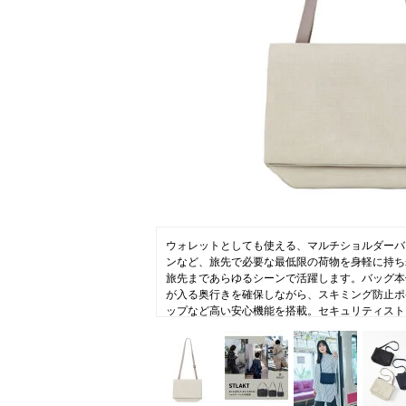
コラム
ニュース
ファッ
トラ
ファ
バッ
ウォレットとしても使える、マルチショルダーバ
ンなど、旅先で必要な最低限の荷物を身軽に持ち
旅先まであらゆるシーンで活躍します。バッグ本体
が入る奥行きを確保しながら、スキミング防止ポ
ップなど高い安心機能を搭載。セキュリティスト
ウォレットやスマートフォンに取り付ければ、ス
す。内装のウォレット部分は取り外して独立した
ショルダーストラップを外してインバッグとして
さとウォレットバッグの機能性をひとつにした“
ダーバッグです。