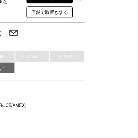
5点
紙
リボンがけ
熨斗がけ
ージ
ド
/JCB/AMEX）