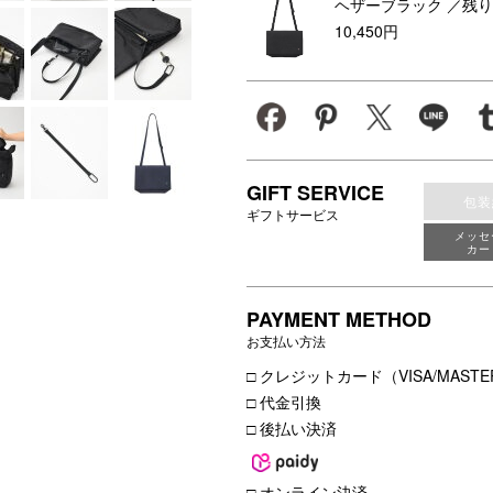
ヘザーブラック
／残り
10,450円
達へ」
なトラベルライン
GIFT SERVICE
包装
ギフトサービス
メッセ
カー
PAYMENT METHOD
お支払い方法
□ クレジットカード（VISA/MASTER
□ 代金引換
□ 後払い決済
□ オンライン決済