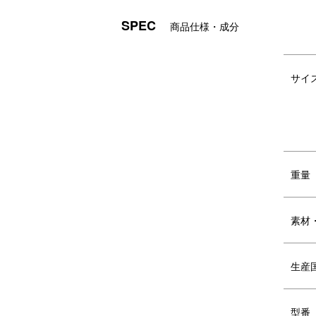
DETAIL
商品詳細
サイズ：W240mm×H160mm×D80mm

■S
重量：320g

●
SPEC
商品仕様・成分
素材：表／ナイロン　裏／ポリエステル

サイ
重量
●ハンドルショルダーバッグ M

≪素
サイズ：W250(最大値 
表
290)mm×H260mm×D100mm

裏
サイ
容量：約7L

重量：360g

#mi
素材：表／ナイロン　裏／ポリエステル

#ミ
カラー：ヘザーグレージュ／ヘザーネイ
#ev
ビー／ヘザーブラック

#stl
●ハンドルショルダーバッグ L

#t
サイズ：W390(最大値 
よう
重量
440)mm×H350mm×D130mm

好
容量：約23L

旅行
重量：580g

バッ
素材：表／ナイロン　裏／ポリエステル

水バ
素材
#国
#milesto

#c
#ミレスト

ミ
使用イメージ
使
#everydaytravel

生産
#stlakt

#travel #こころ躍る旅へ出よう #旅する
ように暮らす#旅行 #japanbrand #旅行
スキミング防止ポケット付き
ス
型番
好きな人と繋がりたい #旅スタグラム #