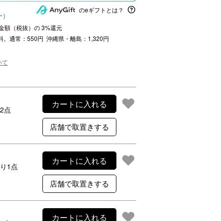
のeギフトとは？
ー）
ご利用案内
注文金額（税抜）の
3
%還元
re
ギフトサービス
料。通常：550円 沖縄県・離島：1,320円
よくある質問
いて
お問い合わせ
カートに入れる
2点
カートに入れる
り1点
カートに入れる