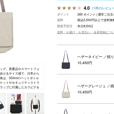
4.0
アロマ
（1件のレビュ
ポイント
285 ポイント | 通常ご
ション・トラベル
more
ベビー・キッズアイテム
mo
送料
税込5,500円以上で送料無
ベル小物
おもちゃ・トイ
発送予定日
本日8月6日
送料・お届け・お支払い・会員登録につ
ッション雑貨
ファッション
グ
その他ベビー・キッズアイテム
ヘザーネイビー
／残り
10,450円
ッグ。貴重品やスマートフォ
歩けるサイズ感で、日常から
は、350mlのペットボトル
ケットやセキュリティストラ
ヘザーグレージュ
／残
ラップに付属したカラビナを
10,450円
リや紛失の防止に役立ちま
ポーチとして、バッグ本体も
使用可能。ミニバッグの軽快
持ち歩く安心”を形にしたショル