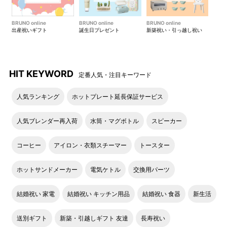
ドットボタンにはMILESTOの
ファスナー先のドットボタン
ロゴ入り
を外して、小物を付けられる
BRUNO online
BRUNO online
BRUNO online
ループに！
出産祝いギフト
誕生日プレゼント
新築祝い・引っ越し祝い
ショルダーストラップはお好
ショルダーストラップは取り
HIT KEYWORD
みの長さに調節してお使いい
外しが可能です。
定番人気・注目キーワード
ただけます。
人気ランキング
ホットプレート延長保証サービス
ストラップを背面のポケット
生地と同系色のミレストのロ
人気ブレンダー再入荷
水筒・マグボトル
スピーカー
に収納してバッグインバッグ
ゴがワンポイント。
として使用しても◎。
コーヒー
アイロン・衣類スチーマー
トースター
ホットサンドメーカー
電気ケトル
交換用パーツ
軽量でありながら強靭なエン
表面には撥水加工、裏面には
ジニアリング繊維
PU加工を施し、生地の特性を
結婚祝い 家電
結婚祝い キッチン用品
結婚祝い 食器
新生活
「SPECTRA®」を織り込んだ
さらに向上させています。
CORDURA®ナイロン
送別ギフト
新築・引越しギフト 友達
長寿祝い