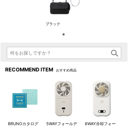
ブラック
前側は貴重品や小物の収納に
便利なペンホルダー付き
便利です。
RECOMMEND ITEM
おすすめ商品
背面側の広い収納には文庫本
スキミング防止生地のファス
や小型のガイドブックが収納
ナーポケット
できます。
BRUNOカタログ
5WAYフォールデ
6WAY冷却フォー