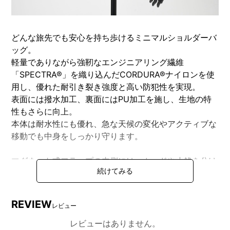
どんな旅先でも安心を持ち歩けるミニマルショルダーバ
ッグ。
軽量でありながら強靭なエンジニアリング繊維
「SPECTRA®」を織り込んだCORDURA®ナイロンを使
用し、優れた耐引き裂き強度と高い防犯性を実現。
表面には撥水加工、裏面にはPU加工を施し、生地の特
性もさらに向上。
本体は耐水性にも優れ、急な天候の変化やアクティブな
移動でも中身をしっかり守ります。
マグネット式フラップの内側には、カードや小銭を分け
て収納できる便利なポケットや仕切り、ペンホルダーを
装備。
ガイドブックやチケットが収まるサイズのメインコンパ
REVIEW
レビュー
ートメントには、スキミング防止生地のファスナーポケ
ットや着脱できるキーリングを備え、
レビューはありません。