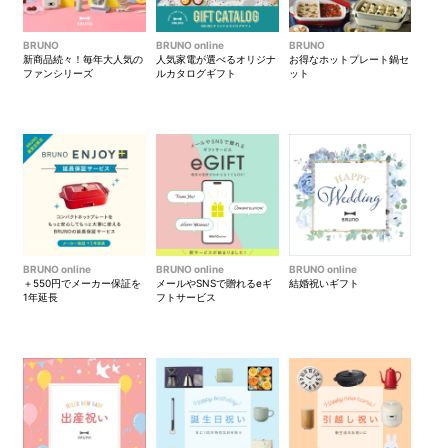
BRUNO
BRUNO online
BRUNO
新商品続々！毎年大人気の
人気家電が選べるオリジナ
お得なホットプレート鍋セ
ファンシリーズ
ルカタログギフト
ット
ファスナーは冬場の手袋やネ
フラップはマグネット式で、
イルを気にする女性が使用す
スマートに開閉できます。
るシーンを考え、指を引っ掛
けてスムーズに開閉できるよ
う大きなリングに。
BRUNO online
BRUNO online
BRUNO online
＋550円でメーカー保証を
メールやSNSで贈れるeギ
結婚祝いギフト
1年延長
フトサービス