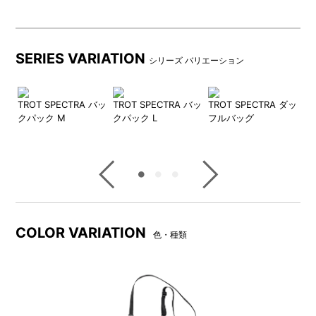
貴重品の管理も安心です。
ショルダーストラップは着脱可能で、機内やホテルでは
ポーチとしても使える2WAY仕様。
SERIES VARIATION
シリーズ バリエーション
SPECTRA®とCORDURA®が叶える“強くて軽やか”。
スマートに、そして確実に、大切なものを守る旅の相棒
ショ
TROT SPECTRA バッ
TROT SPECTRA バッ
TROT SPECTRA ダッ
TR
です。
クパック M
クパック L
フルバッグ
ト
DETAIL
商品詳細
COLOR VARIATION
色・種類