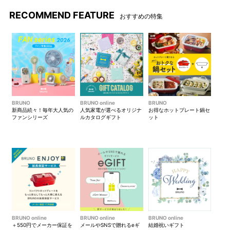
RECOMMEND FEATURE
おすすめの特集
BRUNO
BRUNO online
BRUNO
新商品続々！毎年大人気の
人気家電が選べるオリジナ
お得なホットプレート鍋セ
ファンシリーズ
ルカタログギフト
ット
BRUNO online
BRUNO online
BRUNO online
＋550円でメーカー保証を
メールやSNSで贈れるeギ
結婚祝いギフト