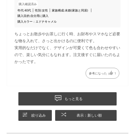
ントです。
ます。
購入確認済み
年代:
40代
性別:
女性
家族構成:
未婚(家族と同居)
購入目的:
自分用に購入
購入カラー：エドナキャメル
ちょっとお散歩やお茶しに行く時、お財布やスマホなど必要
な物を入れて、さっと出かけるのに便利です。
実用的なだけでなく、デザインが可愛くて色も合わせやすい
ので、楽しい気分にもなれます。注文後すぐに届いたのもよ
かったです。
参考になった
1
ショルダーストラップ
内装
ストラップは長さの調節が可
内装からのぞく「EDONA(エ
もっと見る
能です。
ドナ)」の柄が利いたデザイン
です。
絞り込み
表示：新しい順
■カラーバリエーション