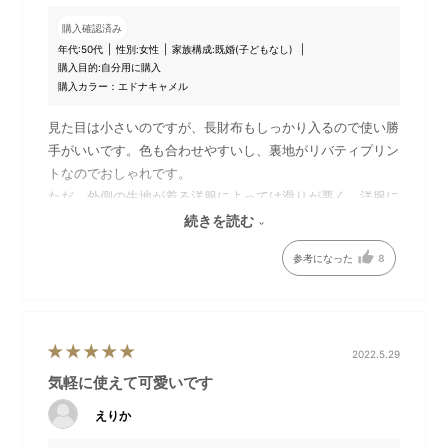
購入確認済み
収納イメージ
外側ポケット
年代:
50代
性別:
女性
家族構成:
既婚(子どもなし)
ショートサイズのボトルや長
外側のオープンポケットは、
購入目的:
自分用に購入
財布も収納できるサイズ感で
ひんぱんに使用するアイテム
購入カラー：エドナキャメル
す。
の収納に。
見た目は小さいのですが、長財布もしっかり入るので使い勝
手がいいです。色も合わせやすいし、裏地がリバティプリン
トなのでおしゃれです。
ただ、外側の生地が着る洋服によっては滑りが悪く、洋服に
毛羽立ちができるので1点ひきました。特にウール素材は要
続きを読む
注意です。
参考になった
8
2022.5.29
気軽に使えて可愛いです
カードホルダー
カードホルダー使用イメージ
内装のリバティプリントと同
鞄の中で迷子になりがちなIC
えりか
じ柄のカードホルダーがポイ
カードやチケットが収納でき