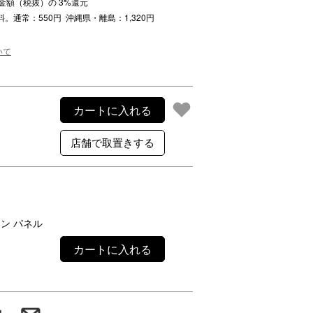
注文金額（税抜）の
3
%還元
ご利用案内
料。通常：550円 沖縄県・離島：1,320円
re
ギフトサービス
よくある質問
いて
お問い合わせ
カートに入れる
ァン パネル
カートに入れる