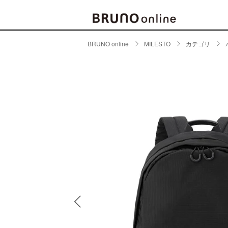
BRUNO online
MILESTO
カテゴリ
BRAND
CATE
キッチ
BRUNO
キッ
MILESTO
食器
ブランド一覧
キッ
キッ
店舗一覧
ピクニ
CONTENTS
ラン
ラン
特集一覧
水筒
ランキング
その
コラム