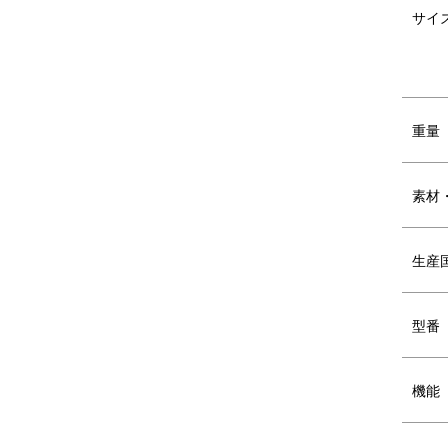
DETAIL
商品詳細
サイ
内
で
ト
重量
素材
生産
型番
女性も持ちやすく、コンパクトながら
しっかりと荷物が入る良いサイズ感
機能
で、デイリーからおでかけまで幅広い
シーンに活躍します。