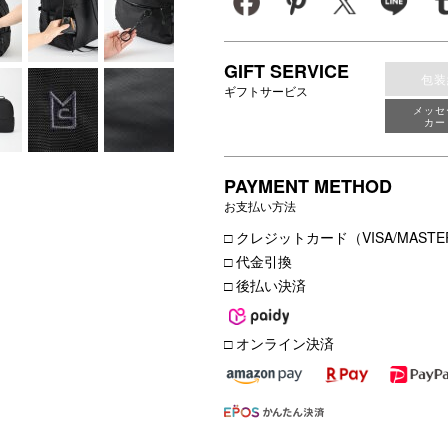
GIFT SERVICE
包装
ギフトサービス
メッセ
カー
PAYMENT METHOD
お支払い方法
□ クレジットカード（VISA/MASTER
□ 代金引換
□ 後払い決済
□ オンライン決済