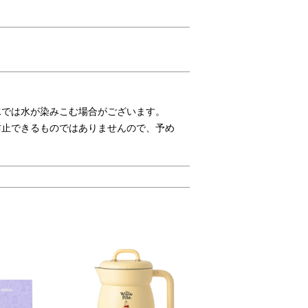
拡張
使用頻度の高い小物の収納に便利な、
傘も
ファスナー付きのフロントポケット。
。
を気
革を巻くことで手への負担を軽減し、
水では水が染みこむ場合がございます。
え、
手に馴染みやすく持ちやすいハンド
防止できるものではありませんので、予め
きる
ル。
ワン
軽量でありながら強靭なエンジニアリ
ング繊維「SPECTRA®」を織り込ん
だCORDURA®ナイロン