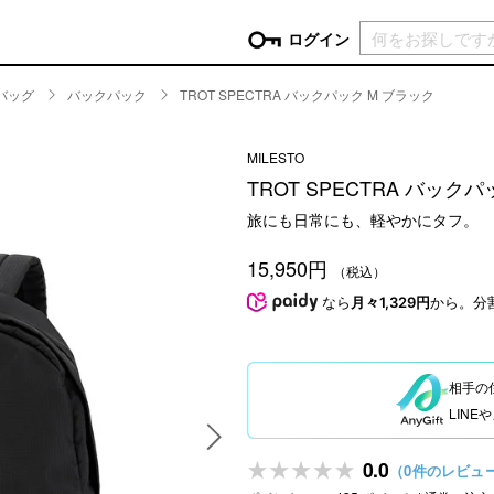
現在カ
ログイン
バッグ
バックパック
TROT SPECTRA バックパック M ブラック
GORY
MILESTO
ン
more
インテリア
mo
TROT SPECTRA バック
チン家電
時計
旅にも日常にも、軽やかにタフ。
ログイン
生活家電
パスワードをお忘れの方はこちら＞
15,950円
チンツール
家具・収納
（税込）
新規会員登録
チンファブリック
ファブリック
なら
月々1,329円
から。分
ックアイテム
more
ビューティー
mo
チボックス・弁当箱
スキンケア・フェイスケア
相手の
チバッグ・クーラートート
ヘアケア
LIN
ハンドケア
他ピクニックアイテム
ボディケア
0.0
（0件のレビュ
アロマ