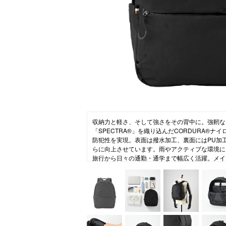
ニュース
ファッ
トラ
ファ
バッ
収納力と軽さ、そして強さをその背中に。強靭な
「SPECTRA®」を織り込んだCORDURA®
防犯性を実現。表面は撥水加工、裏面にはPU加
らに向上させています。雨やアクティブな環境に
旅行から日々の通勤・通学まで幅広く活躍。メイ
ッション付きの13インチPCスリーブと2つの小
デバイスまでしっかり整理して収納できます。さ
使ったファスナーポケットやキーリングで貴重品
トポケットや、ペットボトル・折り畳み傘用の両
ま使える背面ファスナーポケットを装備していま
ラップで旅行時の利便性も抜群。持ち手部分には
しく、掛けやすさも考慮。旅にも日常にも、頼り