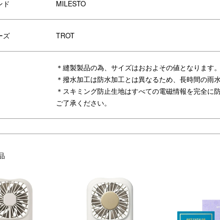
ンド
MILESTO
納イメージ
サイドポケットはボタンを外して
でき、ペットボトルや折りたたみ
ーズ
TROT
収納可能です。
＊縫製製品の為、サイズはおおよその値となります
ーリング
ファスナーは冬場の手袋やネイル
＊撥水加工は防水加工とは異なるため、長時間の雨
にする女性が使用するシーンを考
＊スキミング防止生地はすべての電磁情報を完全に
指を引っ掛けてスムーズに開閉で
ご了承ください。
よう大きなリングに。
側：バックパックM
生地と同系色のミレストのロゴが
側：バックパックL
ポイント。
品
PECTRA®」タグ