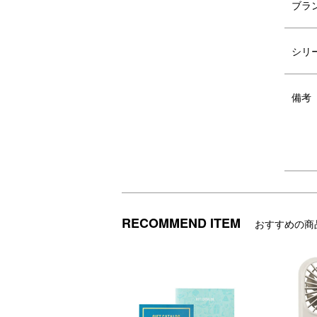
ブラ
パスポートが入るサイズ感
収
シリ
備考
背負ったまま物を出し入れできる背面
キ
のファスナーポケットを搭載していま
す。
背面のテープはキャリーのハンドル部
左
RECOMMEND ITEM
分に通すことができます。
右
おすすめの商
表面には撥水加工、裏面にはPU加工
「S
を施し、生地の特性をさらに向上させ