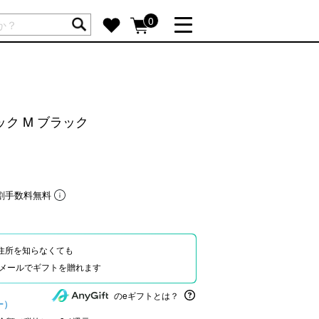
ートには商品が入っていません。
0
詳しく見る
GIFT FEATURE
re
結婚祝い
パック M ブラック
出産祝い
新築・引越し祝い
転職・送別祝い
割手数料無料
母の日ギフト
re
おまとめ割引
more
住所を知らなくても
Eやメールでギフトを贈れます
SUPPORT
のeギフトとは？
ー）