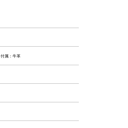
の前
スキミング防止生地を使ったファスナ
して
ーポケット
、付属：牛革