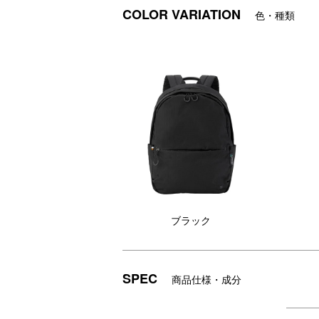
COLOR VARIATION
色・種類
収納力と軽さ、そして強さをその背中に。
強靭なエンジニアリング繊維「SPECTRA
表面は撥水加工、裏面にはPU加工を施し、
雨やアクティブな環境にも安心して使える
メインコンパートメントには、クッション付
必需品からデバイスまでしっかり整理して
さらに、スキミング防止生地を使ったファ
外装にはフロントポケットや、ペットボト
背負ったまま使える背面ファスナーポケッ
スーツケース連結用ストラップで旅行時の
持ち手部分にはレザーを巻きつけ、手にや
ブラック
旅にも日常にも、頼りになる“強くて軽やか
SPEC
商品仕様・成分