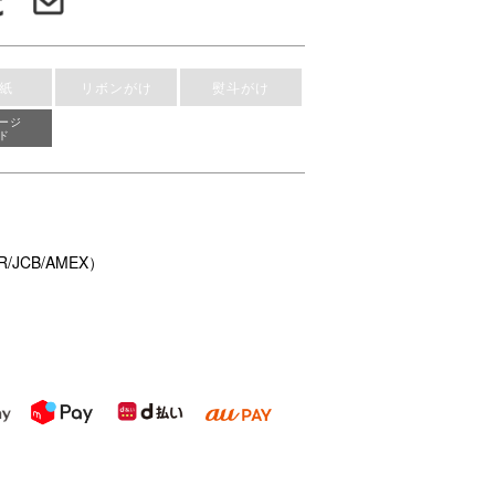
紙
リボンがけ
熨斗がけ
ージ
ド
/JCB/AMEX）