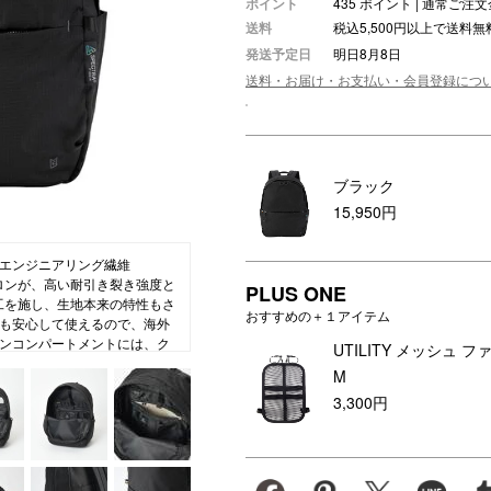
ポイント
435 ポイント | 通常ご
送料
税込5,500円以上で送料無
ション・トラベル
more
ベビー・キッズアイテム
mo
発送予定日
明日8月8日
ベル小物
おもちゃ・トイ
送料・お届け・お支払い・会員登録につ
ッション雑貨
ファッション
グ
その他ベビー・キッズアイテム
ブラック
15,950円
エンジニアリング繊維
ナイロンが、高い耐引き裂き強度と
PLUS ONE
工を施し、生地本来の特性もさ
おすすめの＋１アイテム
も安心して使えるので、海外
ンコンパートメントには、ク
UTILITY メッシュ フ
物ポケットを搭載。必需品から
M
らに、スキミング防止生地を
3,300円
管理も安心。外装にはフロン
サイドポケット、背負ったま
す。スーツケース連結用スト
レザーを巻きつけ、手にやさ
になる“強くて軽やか”なバック