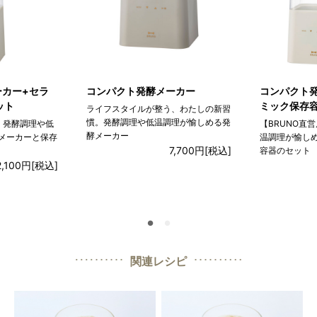
ーカー+セラ
コンパクト発酵メーカー
コンパクト
ット
ミック保存容
ライフスタイルが整う、わたしの新習
慣。発酵調理や低温調理が愉しめる発
】発酵調理や低
【BRUNO直
酵メーカー
メーカーと保存
温調理が愉し
7,700円
[税込]
容器のセット
2,100円
[税込]
●
●
関連レシピ