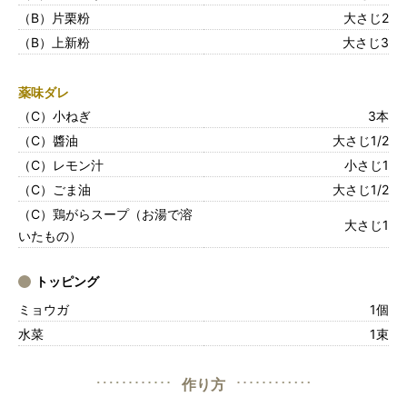
（B）片栗粉
大さじ2
（B）上新粉
大さじ3
薬味ダレ
（C）小ねぎ
3本
（C）醬油
大さじ1/2
（C）レモン汁
小さじ1
（C）ごま油
大さじ1/2
（C）鶏がらスープ（お湯で溶
大さじ1
いたもの）
トッピング
ミョウガ
1個
水菜
1束
作り方