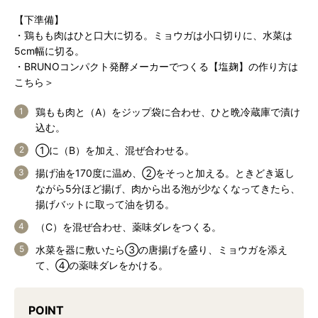
【下準備】
・鶏もも肉はひと口大に切る。ミョウガは小口切りに、水菜は
5cm幅に切る。
・
BRUNOコンパクト発酵メーカーでつくる【塩麹】の作り方は
こちら＞
鶏もも肉と（A）をジップ袋に合わせ、ひと晩冷蔵庫で漬け
込む。
①に（B）を加え、混ぜ合わせる。
揚げ油を170度に温め、②をそっと加える。ときどき返し
ながら5分ほど揚げ、肉から出る泡が少なくなってきたら、
揚げバットに取って油を切る。
（C）を混ぜ合わせ、薬味ダレをつくる。
水菜を器に敷いたら③の唐揚げを盛り、ミョウガを添え
て、④の薬味ダレをかける。
POINT