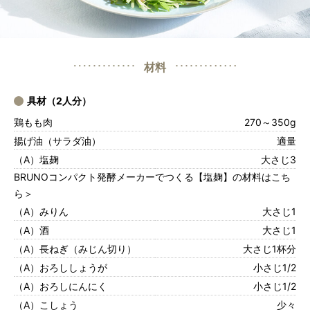
材料
具材（2人分）
鶏もも肉
270～350g
揚げ油（サラダ油）
適量
（A）塩麹
大さじ3
BRUNOコンパクト発酵メーカーでつくる【塩麹】の材料はこち
ら＞
（A）みりん
大さじ1
（A）酒
大さじ1
（A）長ねぎ（みじん切り）
大さじ1杯分
（A）おろししょうが
小さじ1/2
（A）おろしにんにく
小さじ1/2
（A）こしょう
少々