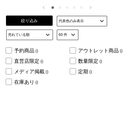
絞り込み
予約商品
アウトレット商品
()
()
直営店限定
数量限定
()
()
メディア掲載
定期
()
()
在庫あり
()