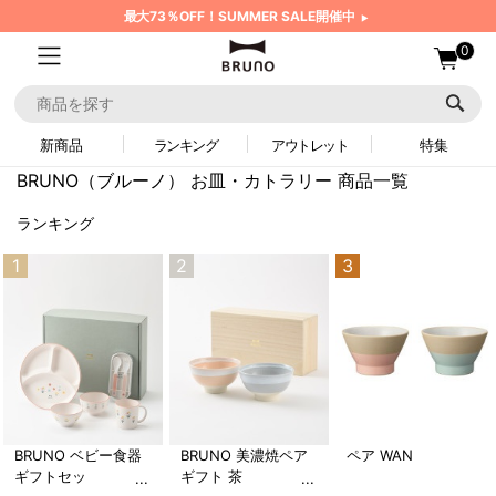
最大73％OFF！SUMMER SALE開催中
0
新商品
ランキング
アウトレット
特集
BRUNO（ブルーノ）
お皿・カトラリー 商品一覧
ランキング
1
2
3
BRUNO ベビー食器
BRUNO 美濃焼ペア
ペア WAN
ギフトセッ
ギフト 茶