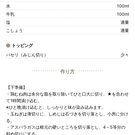
水
100ml
牛乳
100ml
塩
適量
こしょう
適量
トッピング
パセリ（みじん切り）
少々
作り方
【下準備】
・鶏むね肉は余分な脂を取り除いてひと口大に切り、★を合わせ
て1時間漬け込む。
※ひと晩漬け込むと、しっかりと味が染み込みます。
・玉ねぎは薄切りに、しめじは石づきを切り落とし、小房に分け
る。
・アスパラガスは根元の硬いところを切り落とし、4～5等分の
斜め切りにする。