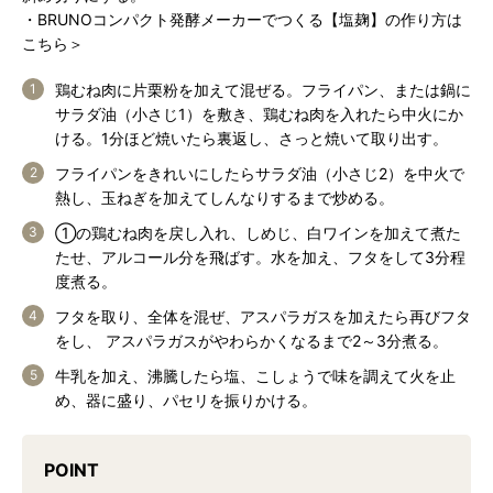
・
BRUNOコンパクト発酵メーカーでつくる【塩麹】の作り方は
こちら＞
鶏むね肉に片栗粉を加えて混ぜる。フライパン、または鍋に
サラダ油（小さじ1）を敷き、鶏むね肉を入れたら中火にか
ける。1分ほど焼いたら裏返し、さっと焼いて取り出す。
フライパンをきれいにしたらサラダ油（小さじ2）を中火で
熱し、玉ねぎを加えてしんなりするまで炒める。
①の鶏むね肉を戻し入れ、しめじ、白ワインを加えて煮た
たせ、アルコール分を飛ばす。水を加え、フタをして3分程
度煮る。
フタを取り、全体を混ぜ、アスパラガスを加えたら再びフタ
をし、 アスパラガスがやわらかくなるまで2～3分煮る。
牛乳を加え、沸騰したら塩、こしょうで味を調えて火を止
め、器に盛り、パセリを振りかける。
POINT