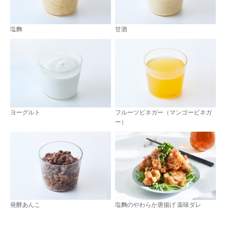
塩麴
甘酒
ヨーグルト
フルーツビネガー（マンゴービネガ
ー）
発酵あんこ
塩麴のやわらか唐揚げ 薬味ダレ