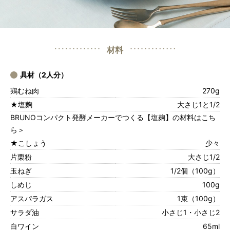
材料
具材（2人分）
鶏むね肉
270g
★塩麴
大さじ1と1/2
BRUNOコンパクト発酵メーカーでつくる【塩麹】の材料はこち
ら＞
★こしょう
少々
片栗粉
大さじ1/2
玉ねぎ
1/2個（100g）
しめじ
100g
アスパラガス
1束（100g）
サラダ油
小さじ1・小さじ2
白ワイン
65ml