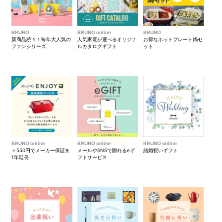
深鍋で「トマトすき焼き」
ハーフプレートで「シナモン
BRUNO
BRUNO online
BRUNO
クリームブレッド＆ベーコン
新商品続々！毎年大人気の
人気家電が選べるオリジナ
お得なホットプレート鍋セ
とほうれん草のフリッター
ファンシリーズ
ルカタログギフト
ット
タ」
BRUNO online
BRUNO online
BRUNO online
＋550円でメーカー保証を
メールやSNSで贈れるeギ
結婚祝いギフト
1年延長
フトサービス