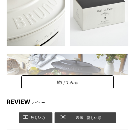
REVIEW
レビュー
絞り込み
表示：新しい順
「毎日にちょっとゆとりを、暮らしをもっとゆたかに。」をコ
ンセプトとする新シリーズ「BRUNO crassy+(ブルーノ クラッ
シィ)」の第1弾。