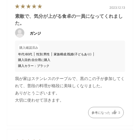
「オーバルホットプレート」本体には、平面、たこ焼き、深鍋
2023.12.13
と、3種類のプレートが標準でセットになっています。
素敵で、気分が上がる食卓の一員になってくれまし
付属のハンドルを使えば、プレートの取り替えも楽々。テーブ
た。
ルで次々と調理できるので、ホストもゲストと一緒に愉しめま
す。
ガンジ
さらに、2種類の料理が一度につくれる「オーバルホットプレー
ト用ハーフプレート」をセットにした、BRUNO直営サイト限定
購入確認済み
のセットです。
年代:
60代
性別:
男性
家族構成:
既婚(子どもあり)
購入目的:
自分用に購入
購入カラー：ブラック
我が家はステンレスのテーブルで、黒のこの子が参加してく
DETAIL
商品詳細
れて、普段の料理が格段に美味しくなりました。
ありがとうございます。
大切に使わせて頂きます。
参考になった
3