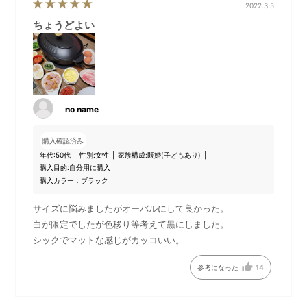
2022.3.5
ちょうどよい
本体セット内容
平面プレート
平面、たこ焼き、深鍋の3枚の
パエリアやビビンバなど、焼
プレートに、プレート取替え
き料理の幅が広がる平面プレ
no name
用ハンドル、シリコンマット
ート。
が付属しています。
購入確認済み
年代:
50代
性別:
女性
家族構成:
既婚(子どもあり)
購入目的:
自分用に購入
購入カラー：ブラック
サイズに悩みましたがオーバルにして良かった。
白が限定でしたが色移り等考えて黒にしました。
シックでマットな感じがカッコいい。
参考になった
14