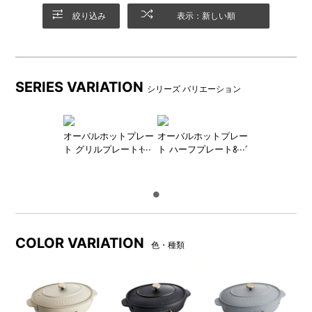
絞り込み
表示：新しい順
たこ焼きプレート
深鍋
家族や友人、みんなで愉しめ
ホットプレート上に乗せて、
るたこ焼きプレート。(24穴)
お鍋や煮込み料理が愉しめる
深鍋。
SERIES VARIATION
シリーズ バリエーション
オーバルホットプレー
オーバルホットプレー
ト グリルプレートセ
ト ハーフプレート&グ
ット
リルプレートセット
COLOR VARIATION
色・種類
蓋にはBRUNOのロゴ
温度調節も簡単！
蓋にはBRUNOのロゴがデザイ
ツマミをスライドするだけで
ンされています。
簡単にOFF～HIまでが切り替