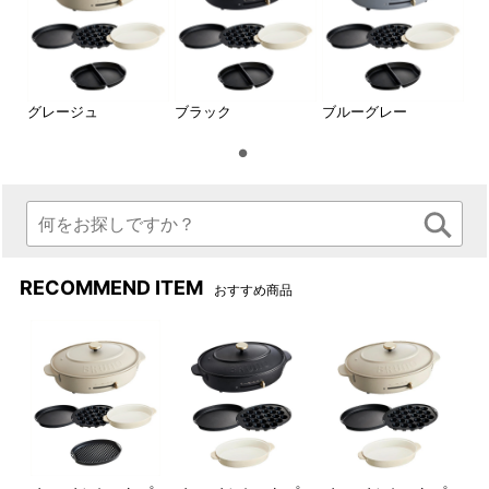
えられます。
グレージュ
ブラック
ブルーグレー
RECOMMEND ITEM
おすすめ商品
サイドの取っ手
お手入れも楽々
両サイドには本体を持ち運び
内部まで汚れが侵入しないの
やすい取っ手つきです。
で、お手入れは布で拭くだ
け。
2種の料理が一度につくれる！ハーフプレートが付属します。
「オーバルホットプレート用ハーフプレート」は、2枚のハーフ
サイズのプレート。1枚ずつ取り出すことができるので、料理の