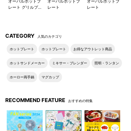
オーバルホットプ
オーバルホットプ
オーバルホットプ
取り分けにも便利です。
レート グリルプレ
レート
レート
ートセット
CATEGORY
人気のカテゴリ
●「オーバルホットプレート」「オーバルホットプレート用ハ
ーフプレート」単品は下記のページにてご案内しております。
ホットプレート
ホットプレート
お得なアウトレット商品
ホットサンドメーカー
ミキサー・ブレンダー
照明・ランタン
オーバルホットプレート
オーバルホットプレート用ハー
フプレート
ホーロー両手鍋
マグカップ
RECOMMEND USE
おすすめの愉しみ方
RECOMMEND FEATURE
おすすめの特集
平面プレートで「ケフタ(ミー
たこ焼きプレートで「フリッ
トボールのトマト煮)」
ト」