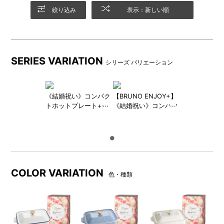
絞り込み
表示：新しい順
オリジナルスリーブ付きのギフトセット。シーンに合わせてメ
ッセージをお選びいただけます。
≪詳細はこちら≫
関連ページ
SERIES VARIATION
シリーズ バリエーション
ホットプレート
｜
コンパクトホットプレート
｜
コンパクトホッ
トプレート ギフトセット
｜
BRUNOブランドトップ
《結婚祝い》コンパク
【BRUNO ENJOY+】
トホットプレート+鍋
《結婚祝い》コンパク
＋刻印ノブ ギフトセ
トホットプレート+鍋
ット
+1年延長保証サービ
ス
COLOR VARIATION
色・種類