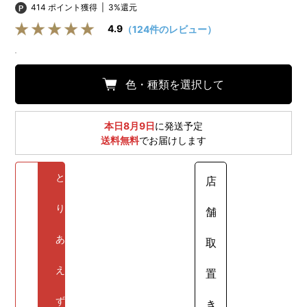
414 ポイント獲得
|
3%還元
4.9
（124件のレビュー）
色・種類を選択して
本日8月9日
に発送予定
送料無料
でお届けします
と
店
り
舗
あ
取
え
置
ず
き