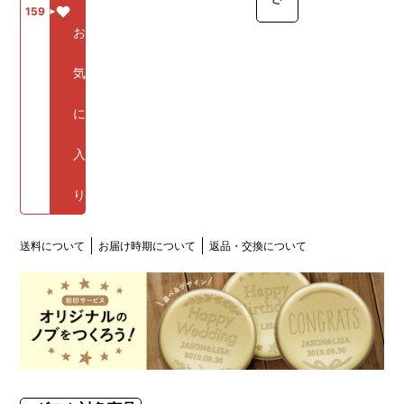
159
お
気
に
入
り
送料について
お届け時期について
返品・交換について