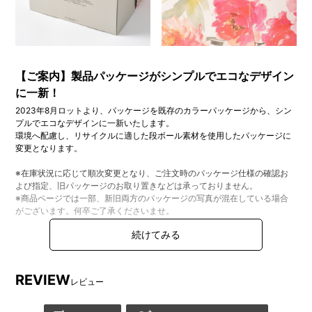
【ご案内】製品パッケージがシンプルでエコなデザイン
に一新！
2023年8月ロットより、パッケージを既存のカラーパッケージから、シン
プルでエコなデザインに一新いたします。
環境へ配慮し、リサイクルに適した段ボール素材を使用したパッケージに
変更となります。
※在庫状況に応じて順次変更となり、ご注文時のパッケージ仕様の確認お
よび指定、旧パッケージのお取り置きなどは承っておりません。
※商品ページでは一部、新旧両方のパッケージの写真が混在している場合
がございます。何卒ご了承くださいませ。
※切替期間中のご注文に関する詳細は
こちら
をご確認ください。
REVIEW
DETAIL
レビュー
商品詳細