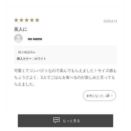
煮込み料理やお鍋も愉しめる！「セラミックコート鍋」
コンパクトホットプレートの上にセットして煮物やお鍋が愉し
2026.6.13
める、オプション人気No.1の「セラミックコート鍋」。
友人に
表面はセラミックコート加工により、キズや焦げがつきにく
く、お手入れも簡単。おでんやポトフなど、様々なアレンジで
no name
お愉しみいただけます。
購入確認済み
購入カラー：ホワイト
可愛くてコンパクトなので喜んでもらえました！サイズ感も
ちょうどよく、2人でごはんを食べるのが楽しみと言っても
●「コンパクトホットプレート」「セラミックコート鍋」の詳
らえました。
細は、下記よりご覧いただけます。
参考になった
1
コンパクトホットプレート
コンパクトホットプレート用セ
ラミックコート鍋
もっと見る
「BRUNO」キッチン家電のギフトセット一覧はこちら！