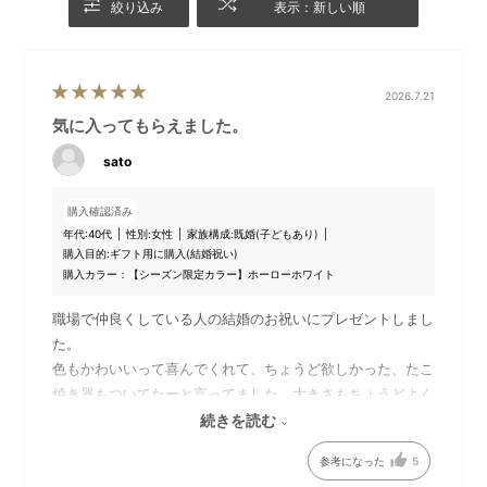
絞り込み
表示：新しい順
BRUNO コンパクトホットプレートとは…
毎日の食卓を彩るテーブルウエアの新定番BRUNO（ブルーノ）
ホットプレート。
今までのホットプレートにはなかった鋳物ホーローをイメージ
2026.7.21
したデザインはテーブルウエアのように食卓を彩ります。
気に入ってもらえました。
2～3人にちょうど良いサイズで、毎日のお料理～おうちパーテ
ィーまで幅広く食卓で“つくる”を愉しめます。
sato
購入確認済み
驚きの小ささ！A4サイズ
温度調整も簡単！
年代:
40代
性別:
女性
家族構成:
既婚(子どもあり)
購入目的:
ギフト用に購入(結婚祝い)
A4サイズなので、テーブルの
バーを横にスライドするだけ
購入カラー：【シーズン限定カラー】ホーローホワイト
上でも場所を取りません。
でOFF～HIまで切り替えられ
ます。
職場で仲良くしている人の結婚のお祝いにプレゼントしまし
た。
色もかわいいって喜んでくれて、ちょうど欲しかった、たこ
平面＆たこ焼きプレートが付
スタッキングして収納
焼き器もついてたーと言ってました。大きさもちょうどよく
属
使用後は本体・プレート・付
新婚さんにはたくさん使ってもらえそうです。
続きを読む
付属の2枚のプレートは、焦げ
属品をまとめて収納すること
や汚れがこびりつきにくいフ
ができます。
参考になった
5
ッ素樹脂加工