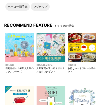
カラーにより口縁のデザイン
が異なるのもポイント。
ホーロー両手鍋
マグカップ
●Emboss mug
RECOMMEND FEATURE
おすすめの特集
大きめサイズで、コーヒーや
陶磁器の質感が愉しめる、大
お茶などお気に入りのドリン
きなBRUNOのエンボスロゴが
クをたっぷり愉しめます。
特長的なデザインです。
マグ同士でスタッキングが可
ナチュラルな風合いの紙箱パ
能。色違いで揃えたり、ペア
ッケージ入りです。
BRUNO
BRUNO online
BRUNO
新商品続々！毎年大人気の
人気家電が選べるオリジナ
お得なホットプレート鍋セ
ギフトとしてもおすすめ。
ファンシリーズ
ルカタログギフト
ット