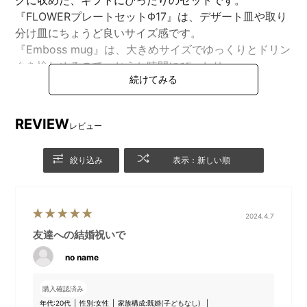
『FLOWERプレートセットΦ17』は、デザート皿や取り
分け皿にちょうど良いサイズ感です。
『Emboss mug』は、大きめサイズでゆっくりとドリン
クを愉しめるので、おうち時間にぴったり。
さらに、ギフトを受け取ったあとも長くつかえるギフト
バッグにお入れしてお届けいたします。
REVIEW
レビュー
●BRUNO online限定オリジナルギフトバッグのラッピ
ングとメッセージボード
絞り込み
表示：新しい順
※本商品はメッセージボードをセットした状態のセット
のため、配送段ボールのサイズの都合上、他の商品と合
わせての注文をご遠慮いただいております。
2024.4.7
友達への結婚祝いで
no name
購入確認済み
年代:
20代
性別:
女性
家族構成:
既婚(子どもなし)