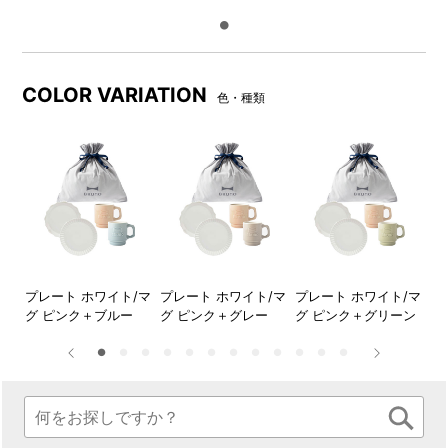
すべてのギフトバッグセット
メッセージボードの中央の切
には、箱内にメッセージボー
込み部分には、ギフトカード
ドがセットされています。
を差し込めるようになってい
るので、ギフトカードサービ
COLOR VARIATION
色・種類
ス（無料）にメッセージに想
いを込めて添えれば、さらに
特別な贈りものに。
DETAIL
商品詳細
●FLOWERプレートセットΦ17
マグ
プレート ホワイト/マ
プレート ホワイト/マ
プレート ホワイト/マ
プ
グ ピンク＋ブルー
グ ピンク＋グレー
グ ピンク＋グリーン
グ