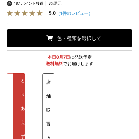
197 ポイント獲得
|
3%還元
5.0
（1件のレビュー）
色・種類を選択して
本日8月7日
に発送予定
送料無料
でお届けします
と
店
り
舗
あ
取
え
置
ず
き