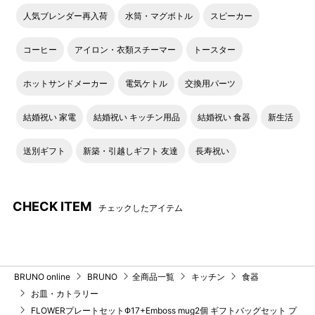
人気ブレンダー再入荷
水筒・マグボトル
スピーカー
コーヒー
アイロン・衣類スチーマー
トースター
ホットサンドメーカー
電気ケトル
交換用パーツ
結婚祝い 家電
結婚祝い キッチン用品
結婚祝い 食器
新生活
送別ギフト
新築・引越しギフト 友達
長寿祝い
CHECK ITEM
チェックしたアイテム
BRUNO online
BRUNO
全商品一覧
キッチン
食器
お皿・カトラリー
FLOWERプレートセットΦ17+Emboss mug2個 ギフトバッグセット プ