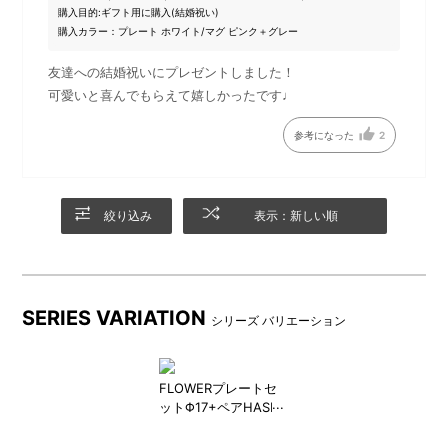
購入目的:
ギフト用に購入(結婚祝い)
購入カラー：プレート ホワイト/マグ ピンク＋グレー
友達への結婚祝いにプレゼントしました！
可愛いと喜んでもらえて嬉しかったです♩
ギフトを受け取ったあとも、
ギフトバッグには持ち手が付
参考になった
2
小物の収納などで長くつかえ
いているのでエコバッグとし
る、コットン100％のギフトバ
ても使えます。
ッグ
絞り込み
表示：新しい順
SERIES VARIATION
シリーズ バリエーション
FLOWERプレートセ
ットΦ17+ペアHASHI
ギフトバッグセット