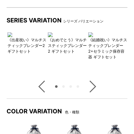
SERIES VARIATION
シリーズ バリエーション
チス
《出産祝い》マルチス
《おめでとう》マルチ
《結婚祝い》マルチス
《
ー2
ティックブレンダー2
スティックブレンダー
ティックブレンダー
テ
ギフトセット
2 ギフトセット
2+セラミック保存容
2
器 ギフトセット
器
すべてのギフトバッグセット
メッセージボードの中央の切
には、箱内にメッセージボー
込み部分には、ギフトカード
ドがセットされています。
を差し込めるようになってい
るので、ギフトカードサービ
ス（無料）にメッセージに想
いを込めて添えれば、さらに
特別な贈りものに。
COLOR VARIATION
色・種類
DETAIL
商品詳細