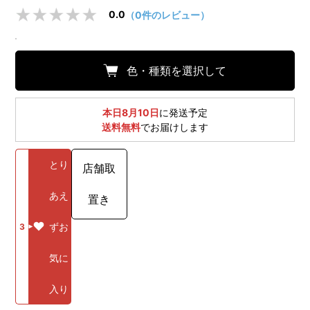
0.0
（0件のレビュー）
色・種類を選択して
本日8月10日
に発送予定
送料無料
でお届けします
とり
店舗取
あえ
置き
ずお
3
気に
入り