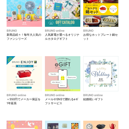
マークが合うように、しっか
り止まるまで回すだけでOK
パッケージ
BRUNO
BRUNO online
BRUNO
新商品続々！毎年大人気の
人気家電が選べるオリジナ
お得なホットプレート鍋セ
使い方いろいろ
ファンシリーズ
ルカタログギフト
ット
氷も簡単に
クラッシュアイスに！
小さくカットした玉ねぎも
あっという間にみじん切り
に！
BRUNO online
BRUNO online
BRUNO online
＋550円でメーカー保証を
メールやSNSで贈れるeギ
結婚祝いギフト
生クリームなどの泡立ても
ホイッパーの使用で時短！
1年延長
フトサービス
にんじんも
簡単にペースト状に！