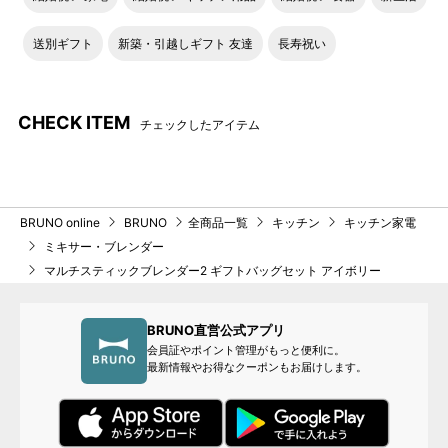
使用オプション：ブレンダースティック・ブレンダーカップ
送別ギフト
新築・引越しギフト 友達
長寿祝い
電子レンジ調理とブレンダーを組み合わせた、大人も子供も楽
しめるレシピ
CHECK ITEM
チェックしたアイテム
ガパオ
使用オプション：チョッパーカップ・チョッパー
電子レンジ調理とチョッパーを組み合わせた、ごはんにかける
だけの簡単レシピ
BRUNO online
BRUNO
全商品一覧
キッチン
キッチン家電
ミキサー・ブレンダー
ツナと野菜のおかゆ
マルチスティックブレンダー2 ギフトバッグセット アイボリー
使用オプション：ブレンダースティック・ブレンダーカップ
電子レンジ調理とブレンダーを組み合わせた、離乳食中期～後
BRUNO直営公式アプリ
期レシピ
会員証やポイント管理がもっと便利に。
最新情報やお得なクーポンもお届けします。