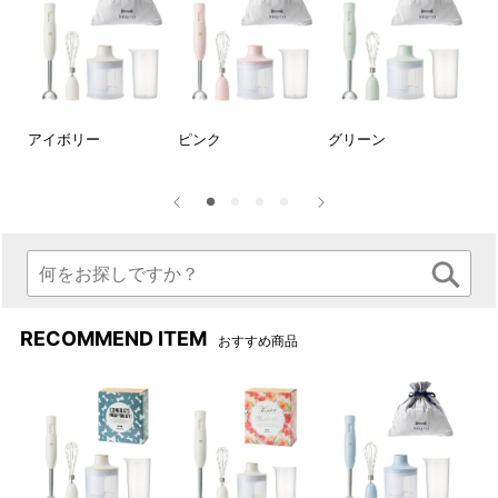
ー】
アイボリー
ピンク
グリーン
【
ブ
RECOMMEND ITEM
付属のチョッパーボトルとブ
ブレンダ―(つぶす・まぜる)、
おすすめ商品
レンダーカップは電子レンジ
チョッパー(刻む・砕く)、ホイ
対応。下ごしらえからそのま
ッパー(泡立てる)のアタッチメ
ま加熱調理も。
ントでお料理がぐんと便利
に！