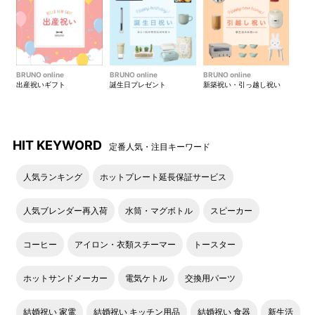
●お手入れもラクラク
ブレンダースティックやホイ
汚れが落ちにくい場合やチョ
BRUNO online
BRUNO online
BRUNO online
ッパーは、付属のブレンダー
ッパーのお手入れの際には本
出産祝いギフト
誕生日プレゼント
新築祝い・引っ越し祝い
カップに水またはぬるま湯と
体から取りはずし、クリーニ
中性洗剤を少量入れて動作す
ングブラシでこすってくださ
ると、簡単に汚れが落とせま
い。
す。
HIT KEYWORD
定番人気・注目キーワード
人気ランキング
ホットプレート延長保証サービス
本体は、濡らしてよく絞った
柔らかい布で汚れを拭き取れ
人気ブレンダー再入荷
水筒・マグボトル
スピーカー
ばOK！
コーヒー
アイロン・衣類スチーマー
トースター
マルチスティックブレンダー2で作れる！レシピ例
＜BRUNO レシピページはこちらよりご覧いただけます＞
ホットサンドメーカー
電気ケトル
交換用パーツ
結婚祝い 家電
結婚祝い キッチン用品
結婚祝い 食器
新生活
かぼちゃとクリームチーズのディップ