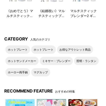
チョッパーボトルの底のすべ
ブレンダースティックはお鍋
り止めは、上にかぶせるとフ
やボウルに直接入れて使用で
《おめでとう》マ
《結婚祝い》マル
マルチスティック
タとして使えます。
きるので、洗い物が増えませ
ルチスティックブ
チスティックブレ
ブレンダー2 ギフ
ん。※ガラスや陶器製、ホーロ
レンダー2 ギフト
ンダー2 ギフトセ
トバッグセット
ーやテフロン等の表面コーテ
セット
ット
ィング加工された鍋やボウル
等ではご使用できません。必
CATEGORY
ず、お持ちのお鍋やボウルの
人気のカテゴリ
取り扱い説明書等をご確認く
ださい。
ホットプレート
ホットプレート
お得なアウトレット商品
ホットサンドメーカー
ミキサー・ブレンダー
照明・ランタン
手の小さな方、女性の方の手
本体運転スイッチは低速/高
にもしっかりフィットするデ
速、どちらかを押している間
ホーロー両手鍋
マグカップ
ザイン。毎日手軽に使いやす
だけ作動するので使い方も簡
い軽さもポイントです。
単で◎
RECOMMEND FEATURE
おすすめの特集
アタッチメントの取り換え
本体表面のゴールドのロゴが
は、本体を▲マークとロック
ワンポイント。