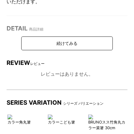
いただけます。
DETAIL
商品詳細
REVIEW
レビュー
レビューはありません。
SERIES VARIATION
シリーズ バリエーション
安定感があり転がりにくい四
カラーバリエーションは4色で
角のシルエットがポイントで
す。
角箸
カラー角丸箸
カラーこども箸
BRUNOスス竹角丸カ
カ
す。
ラー菜箸 30cm