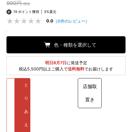
990円
税込
19 ポイント獲得
|
3%還元
0.0
（0件のレビュー）
色・種類を選択して
明日8月7日
に発送予定
税込5,500円以上ご購入で
送料無料
でお届けします
と
店舗取
り
置き
あ
え