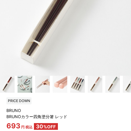
PRICE DOWN
BRUNO
BRUNOカラー四角塗分箸 レッド
693
30
%OFF
円 税込