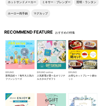
ホットサンドメーカー
ミキサー・ブレンダー
照明・ランタン
ホーロー両手鍋
マグカップ
RECOMMEND FEATURE
おすすめの特集
BRUNO
BRUNO online
BRUNO
新商品続々！毎年大人気の
人気家電が選べるオリジナ
お得なホットプレート鍋セ
ファンシリーズ
ルカタログギフト
ット