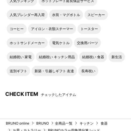
人気ランキング
ホットプレート延長保証サービス
人気ブレンダー再入荷
水筒・マグボトル
スピーカー
コーヒー
アイロン・衣類スチーマー
トースター
ホットサンドメーカー
電気ケトル
交換用パーツ
結婚祝い 家電
結婚祝い キッチン用品
結婚祝い 食器
新生活
送別ギフト
新築・引越しギフト 友達
長寿祝い
CHECK ITEM
チェックしたアイテム
BRUNO online
BRUNO
全商品一覧
キッチン
食器
お皿・カトラリー
BRUNOカラー四角塗分箸 レッド