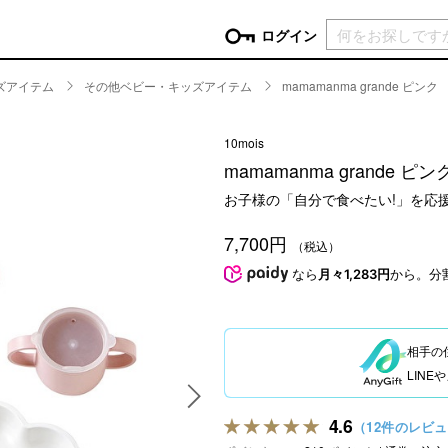
現在カ
ログイン
ズアイテム
その他ベビー・キッズアイテム
mamamanma grande ピンク
GORY
10mois
ン
more
インテリア
mo
mamamanma grande ピン
チン家電
時計
お子様の「自分で食べたい!」を応
ログイン
生活家電
パスワードをお忘れの方はこちら＞
7,700円
チンツール
家具・収納
（税込）
新規会員登録
チンファブリック
ファブリック
なら
月々1,283円
から。分
ックアイテム
more
ビューティー
mo
チボックス・弁当箱
スキンケア・フェイスケア
相手の
チバッグ・クーラートート
ヘアケア
LIN
ハンドケア
他ピクニックアイテム
ボディケア
4.6
（12件のレビ
アロマ