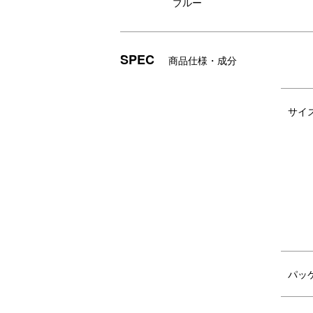
ブルー
くもプレートgrande＆みみ付きスープわん
SPEC
商品仕様・成分
サイ
パッ
ごはんを集めてすくいやすい設計のく
お
もプレート。
や
も