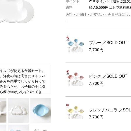
ポイント
210 ポイント | 通常ご
送料
税込5,500円以上で送料無
ション・トラベル
more
ベビー・キッズアイテム
mo
送料・お届け・お支払い・会員登録につ
ベル小物
おもちゃ・トイ
ッション雑貨
ファッション
グ
その他ベビー・キッズアイテム
ブルー
／SOLD OUT
7,700円
キッズが使える食器セット。
ピンク
／SOLD OUT
。洋食の時は高台にストッパ
みみを両手でしっかり持って
7,700円
みをもたせ、お子様の手に引
ら飲み物が少しずつ出てき
きコップ。フォークとスプー
・防カビ効果のある竹粉配合の
でお食い初めなどのお祝いに
フレンチバニラ
／SOL
7,700円
心待ちにする大切な時間。その
い。そのためのお手伝いがで