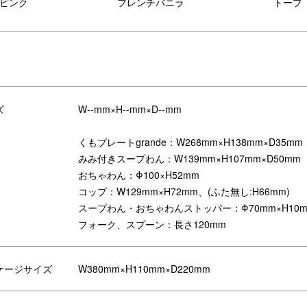
ピンク
フレンチバニラ
トープ
ズ
W--mm×H--mm×D--mm
くもプレートgrande：W268mm×H138mm×D35mm
みみ付きスープわん：W139mm×H107mm×D50mm
おちゃわん：Φ100×H52mm
コップ：W129mm×H72mm、(ふた無し:H66mm)
スープわん・おちゃわんストッパー：Φ70mm×H10
フォーク、スプーン：長さ120mm
ケージサイズ
W380mm×H110mm×D220mm
皿のカーブが持ちやすさと、すくい
みみを両手でしっかり持ってお食
すさのヒミツ。食べさせる時に大人
出来る、みみ付きスープわん。
持ちやすいサイズ感が◎