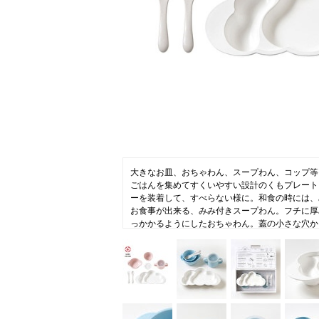
ニュース
ファッ
トラ
ファ
バッ
大きなお皿、おちゃわん、スープわん、コップ等
ごはんを集めてすくいやすい設計のくもプレート
ーを装着して、すべらない様に。和食の時には、
お食事が出来る、みみ付きスープわん。フチに厚
っかかるようにしたおちゃわん。蓋の小さな穴か
て、コップの練習が出来る、トレーニングふた付
ンの付いた、7点セットです。抗菌・抗ウイルス
バイオマスプラスティック製。専用ボックス入り
おすすめです。
【10mois（ディモワ）】
フランス語で”10ヶ月”という意味。新しい命を
十月十日を、心地よく幸せな気分で過ごして欲し