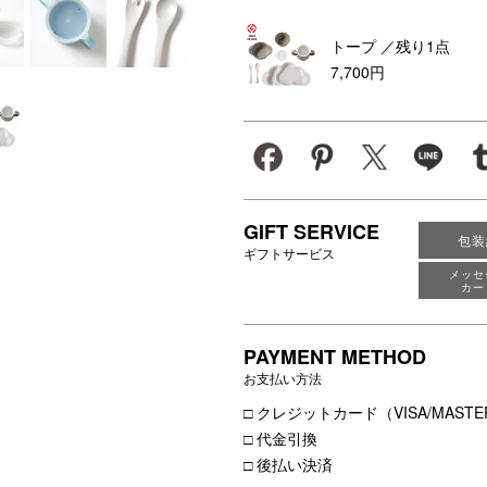
瞬が家族の宝物になりますよ
トープ
／残り1点
7,700円
GIFT SERVICE
包装
ギフトサービス
メッセ
カー
PAYMENT METHOD
お支払い方法
□ クレジットカード（VISA/MASTER
□ 代金引換
□ 後払い決済