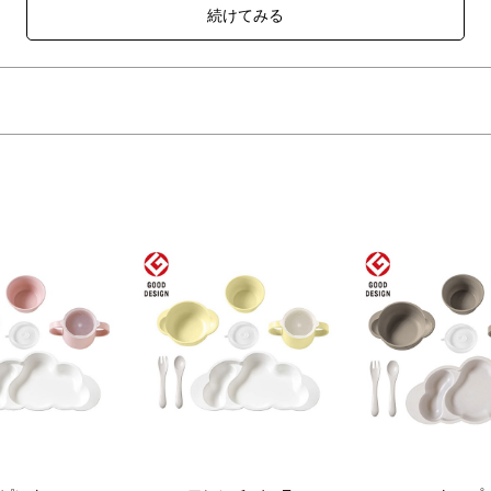
ップ等キッズが使える食器セット。
レート。洋食の時は高台にストッパーを装着して、すべらない様に。
てお食事が出来る、みみ付きスープわん。
かるようにしたおちゃわん。
て、コップの練習が出来る、トレーニングふた付きコップ。
です。抗菌・抗ウイルス・防カビ効果のある竹粉配合のバイオマスプラス
いにおすすめです。
命を心待ちにする大切な時間。
ごして欲しい。そのためのお手伝いができたらと願っています。
なりますように。