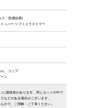
ルス・防腐効果)
トッパー:ソフトエラストマー
様が
蓋の小さな穴から飲み物が少しずつ出
。
てきて、コップの練習が出来る、トレ
ーニングふた付き。
わん、コップ
プーン
いに個体差があります。同じセットの中で
ムラなどがある場合がございます。
せんので、ご理解・ご了承ください。