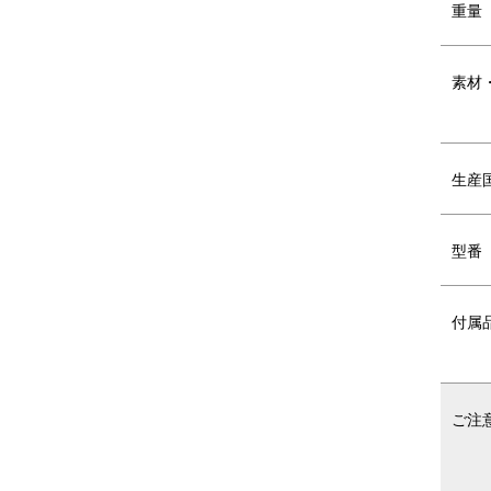
重量
おちゃわん＆コップ
素材
フチに厚みをもたせ、お子様の手に引
お
っかかるようにしたおちゃわん。
に
に
生産
フォークとスプーンも付いています。
パ
型番
フ
付属
SERIES VARIATION
シリーズ バ
ご注