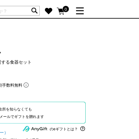
ートには商品が入っていません。
0
詳しく見る
GIFT FEATURE
re
結婚祝い
ク
出産祝い
援する食器セット
新築・引越し祝い
転職・送別祝い
割手数料無料
母の日ギフト
re
おまとめ割引
more
住所を知らなくても
Eやメールでギフトを贈れます
SUPPORT
のeギフトとは？
ュー）