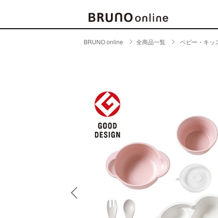
BRUNO online
全商品一覧
ベビー・キッ
BRAND
CATE
キッチ
BRUNO
キッ
MILESTO
食器
ブランド一覧
キッ
キッ
店舗一覧
ピクニ
CONTENTS
ラン
ラン
特集一覧
水筒
ランキング
その
コラム