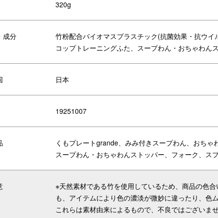
320g
・成分
竹粉配合バイオマスプラスチック(抗菌効果・抗ウイ
コップトレーニングふた、スープわん・おちゃわんス
ちゃわん、耳付きスープわんどちら
軽くて両取っ手があるので、お子
もつけられるストッパー。テーブル
しっかり持って飲めるコップです
密着して滑りにくくなります。
国
日本
ッケージ入りでお食い初めなどのギ
19251007
トにもおすすめです。
品
くもプレートgrande、みみ付きスープわん、おちゃ
スープわん・おちゃわんストッパー、フォーク、ス
リエーション
意
※天然素材である竹を使用しているため、商品の色合
も、アイテムにより色の濃淡が微妙に違ったり、色
これらは素材由来によるもので、不良ではございま