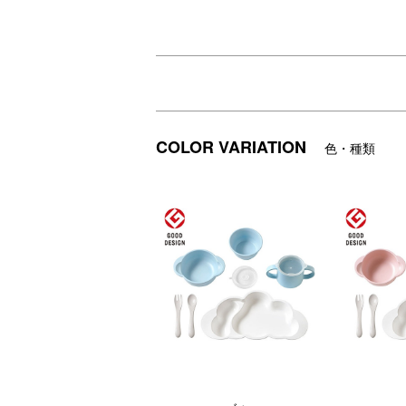
大きなお皿、おちゃわん、スープわん、コ
ごはんを集めてすくいやすい設計のくもプ
和食の時には、みみを両手でしっかり持っ
フチに厚みをもたせ、お子様の手に引っか
蓋の小さな穴から飲み物が少しずつ出てき
フォークとスプーンの付いた、7点セット
COLOR VARIATION
色・種類
専用ボックス入りでお食い初めなどのお祝
【10mois（ディモワ）】
フランス語で”10ヶ月”という意味。新しい
その十月十日を、心地よく幸せな気分で過
誕生、成長、その一瞬一瞬が家族の宝物に
DETAIL
商品詳細