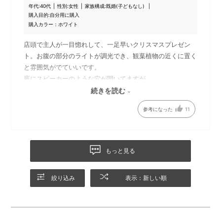
年代:
40代
性別:
女性
家族構成:
既婚(子どもなし)
購入目的:
自分用に購入
購入カラー：ホワイト
店頭で主人が一目惚れして、一足早いクリスマスプレゼン
ト。お腹の部分のライトが調光でき、観葉植物の近くに置く
と雰囲気がでていいです。
底にスピーカーのような穴が開いてますが、
音楽は流せないようです。Bluetoothに繋げられると、より
続きを読む
いいですが、見た目が癒されます。
参考になった
11
もっと見る
絞り込み
表示：新しい順