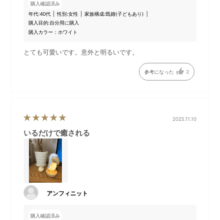
裏側
購入確認済み
年代:
40代
性別:
女性
家族構成:
既婚(子どもあり)
購入目的:
自分用に購入
購入カラー：ホワイト
とても可愛いです。意外と明るいです。
参考になった
2
2025.11.10
いるだけで癒される
アンフィニット
購入確認済み