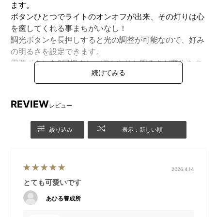
ます。
ボタンひとつでライトのオンオフが出来、その灯りは心
を癒してくれる事まちがいなし！
調光ボタンを長押しすると光の調整が可能なので、好み
の明るさを設定できます。
電源ボタンを2回押すと、ぼんやりと明るさが変化をす
るフェード機能付きで、まるで呼吸をしているように光
ります。
便利な充電式なので、コンセントの位置を気にせずお家
REVIEW
レビュー
のお好きな場所でお使いいただけます。
絞り込み
表示：新しい順
DETAIL
商品詳細
2026.4.14
とても可愛いです
側面
後面
あひる養成所