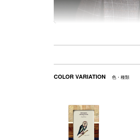
ビンテージのオールを思わせるウッドとそ
ベースに高級素材で知られるSHEESHAM
背面にはスタンドと三角吊り金具が付いて
【MONIQUE CHARTLAND(モニーク チ
COLOR VARIATION
色・種類
MONIQUE CHARTLANDのすべての製
自然を守るものであり、自然に生かされて
自然の恩恵を十分に享受したものを、自然
DETAIL
商品詳細