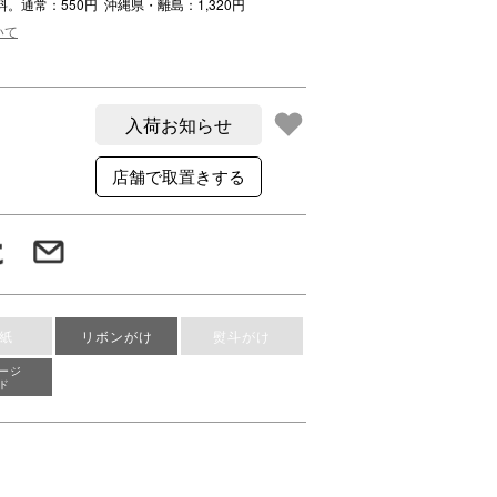
料。通常：550円 沖縄県・離島：1,320円
いて
ご利用案内
re
ギフトサービス
よくある質問
入荷お知らせ
お問い合わせ
紙
リボンがけ
熨斗がけ
ージ
ド