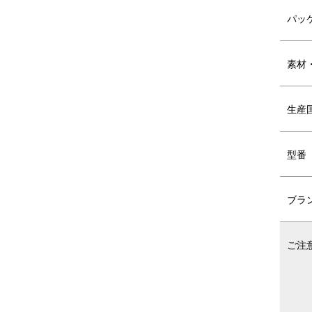
写真たてとして使用するのが通常ですが、
お写真がなくてもご自宅に届いてすぐに飾
パッ
中紙のイラストは、ブランドのデザイナー
素材
生産
SERIES VARIATION
シリーズ バ
型番
MONIQUE CHARTLAND
MONIQUE 
ブラ
PHOTO FRAME DARIKA
PHOTO FR
ご注