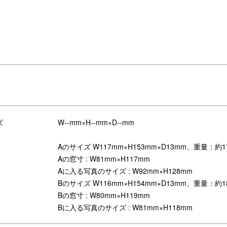
ズ
W--mm×H--mm×D--mm
Aのサイズ W117mm×H153mm×D13mm、重量：約1
Aの窓寸 : W81mm×H117mm
Aに入る写真のサイズ : W92mm×H128mm
つ一つ丁寧に手作業で作られてお
裏側のデザイン
、風情があり個体差があるのも楽し
Bのサイズ W116mm×H154mm×D13mm、重量：約1
るポイントです。
Bの窓寸 : W80mm×H119mm
Bに入る写真のサイズ : W81mm×H118mm