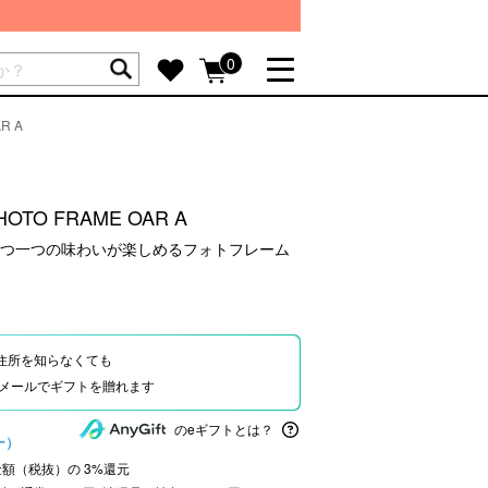
ートには商品が入っていません。
0
R A
詳しく見る
GIFT FEATURE
re
結婚祝い
HOTO FRAME OAR A
出産祝い
つ一つの味わいが楽しめるフォトフレーム
新築・引越し祝い
転職・送別祝い
母の日ギフト
住所を知らなくても
re
おまとめ割引
Eやメールでギフトを贈れます
more
のeギフトとは？
ー）
文金額（税抜）の
3
%還元
SUPPORT