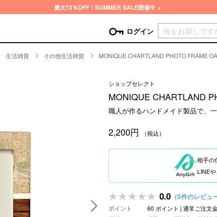
最大73％OFF！SUMMER SALE開催中
現在カ
ログイン
生活雑貨
その他生活雑貨
MONIQUE CHARTLAND PHOTO FRAME OA
GORY
ショップセレクト
ン
more
インテリア
mo
MONIQUE CHARTLAND P
チン家電
時計
職人が作るハンドメイド製品で、一
ログイン
生活家電
パスワードをお忘れの方はこちら＞
2,200円
チンツール
家具・収納
（税込）
新規会員登録
チンファブリック
ファブリック
相手の
ックアイテム
more
ビューティー
mo
LIN
チボックス・弁当箱
スキンケア・フェイスケア
チバッグ・クーラートート
ヘアケア
0.0
（0件のレビュ
ハンドケア
ポイント
60 ポイント | 通常ご注
他ピクニックアイテム
ボディケア