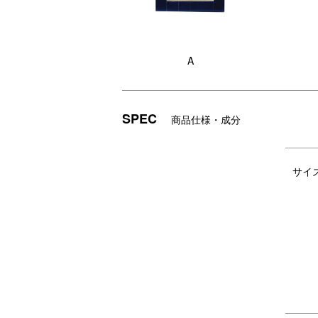
A
SPEC
商品仕様・成分
サイ
ビンテージのオールを思わせるウッド
一
とその上にペイントされたカラーがモ
り
ダンなデザインのフォトフレーム。
め
■フォトフレームの使い方