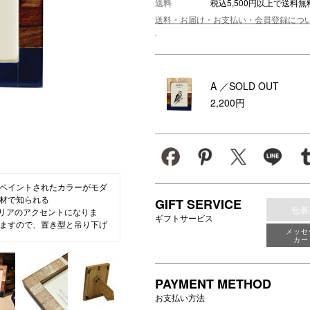
送料
税込5,500円以上で送料無
アロマ
送料・お届け・お支払い・会員登録につ
ション・トラベル
more
ベビー・キッズアイテム
mo
ベル小物
おもちゃ・トイ
A
／SOLD OUT
ッション雑貨
ファッション
2,200円
グ
その他ベビー・キッズアイテム
ペイントされたカラーがモダ
材で知られる
GIFT SERVICE
包装
テリアのアクセントになりま
ギフトサービス
ますので、置き型と吊り下げ
メッセ
カー
ランド)】
、自然から生まれたものであり、自
を持ち、自然を再利用したも
PAYMENT METHOD
然を痛めつけないためのエコ
お支払い方法
リアの一つとして溶け込ませ