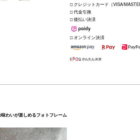
□ クレジットカード（VISA/MASTER
□ 代金引換
□ 後払い決済
□ オンライン決済
の味わいが楽しめるフォトフレーム