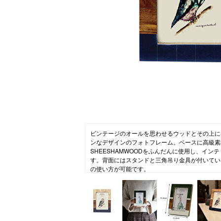
コラム
ニュース
ファッ
トラ
ファ
バッ
ビンテージのオールを思わせるウッドとその上に
ンなデザインのフォトフレーム。ベースに高級素
SHEESHAMWOODをふんだんに使用し、イン
す。背面にはスタンドと三角吊り金具が付いてい
の使い方が可能です。
【MONIQUE CHARTLAND(モニーク チャート
MONIQUE CHARTLANDのすべての製品は
然を守るものであり、自然に生かされている意識
のです。自然の恩恵を十分に享受したものを、自
ロジーな製法により、新しい息吹を与え、インテ