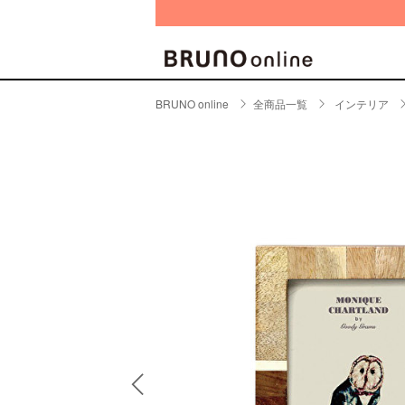
BRUNO online
全商品一覧
インテリア
BRAND
CATE
キッチ
BRUNO
キッ
MILESTO
食器
ブランド一覧
キッ
キッ
店舗一覧
ピクニ
CONTENTS
ラン
ラン
特集一覧
水筒
ランキング
その