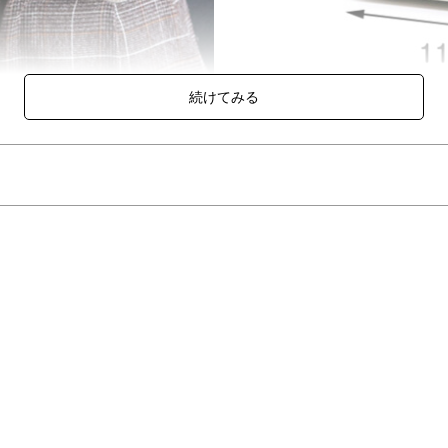
の上にペイントされたカラーがモダンなデザインのフォトフレーム。
WOODをふんだんに使用し、インテリアのアクセントになります。
いますので、置き型と吊り下げの使い方が可能です。
ャートランド)】
品は、自然から生まれたものであり、
いる意識を持ち、自然を再利用したものです。
を痛めつけないためのエコロジーな製法により、新しい息吹を与え、イ