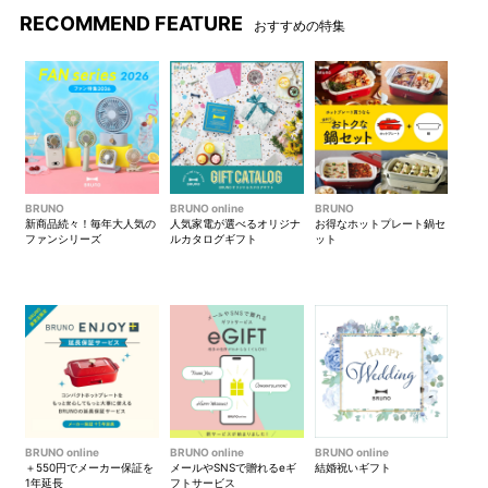
フォックス
RECOMMEND FEATURE
おすすめの特集
BRUNO
BRUNO online
BRUNO
新商品続々！毎年大人気の
人気家電が選べるオリジナ
お得なホットプレート鍋セ
ファンシリーズ
ルカタログギフト
ット
BRUNO online
BRUNO online
BRUNO online
＋550円でメーカー保証を
メールやSNSで贈れるeギ
結婚祝いギフト
1年延長
フトサービス