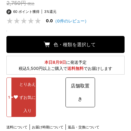
2,750円
税込
60 ポイント獲得
|
3%還元
0.0
（0件のレビュー）
色・種類を選択して
本日8月9日
に発送予定
税込5,500円以上ご購入で
送料無料
でお届けします
とりあえ
店舗取置
ずお気に
1
き
入り
送料について
お届け時期について
返品・交換について