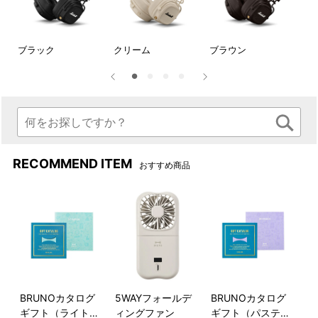
ー
ブラック
クリーム
ブラウン
ミ
MajorシリーズはMarshall初の
ワイヤレス充電は、ヘッドフ
RECOMMEND ITEM
おすすめ商品
ヘッドホンであり、モデルチ
ォンを充電パッドに置くだけ
ェンジのたびに改良が続けら
で完了です。同梱の USB-C 充
れ、そのデザインは時代を超
電ケ ーブルを使用して充電す
越し続けています。
ることもできます。
BRUNOカタログ
5WAYフォールデ
BRUNOカタログ
ギフト（ライトブ
ィングファン
ギフト（パステル