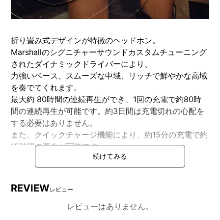
折り畳み式デザインが特徴のヘッドホン。
Marshallのシグニチャーサウンドカスタムチューニング
されたダイナミックドライバーにより、
力強いベース、スムーズな中域、リッチで鮮やかな高域
を奏でてくれます。
最大約 80時間の連続再生ができ、1回の充電で約80時
間の連続再生が可能です。約3日間は充電切れの心配を
する必要はありません。
また、クイックチャージ機能により、約15分の充電で約
15時間の再生が可能です。
イヤークッションは柔らかく、耳の形に忠実にフィット
し長時間快適にリスニングができます。
ヘッドホンは折り畳み式でコンパクトな収納が可能で
REVIEW
レビュー
す。ハンズフリー通話や、音量調整、曲送り、曲戻しな
ど 1つのボタンでコントロールができます。
レビューはありません。