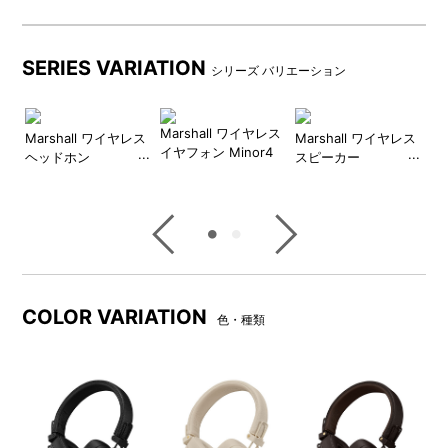
【Marshall(マーシャル)】
Marshallはギターアンプの世界で半世紀以上に渡りイノ
SERIES VARIATION
ベーションの最前線に立ち続け、
シリーズ バリエーション
イギリスの象徴的なブランドとして世界中の著名なミュ
ージシャンからも愛用されています。
ーカ
Marshall ワイヤレス
Ma
また、Marshall社は最先端の製品デザインと開発に加
Marshall ワイヤレス
Marshall ワイヤレス
イヤフォン Minor4
ー 
ヘッドホン
スピーカー
え、60s、70s 、80sのロックと
Monitor3ANC
Stanmore3
ブリティッシュ・ブルースミュージックを定義づけた歴
史的なギターアンプをハンド・ワイヤードとして復刻さ
せています。
今日も、MarshallはイギリスのBletchleyにてヴィンテ
ージでモダンな製品を作り続けています。
COLOR VARIATION
色・種類
DETAIL
商品詳細