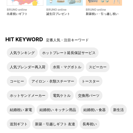
BRUNO online
BRUNO online
BRUNO online
出産祝いギフト
誕生日プレゼント
新築祝い・引っ越し祝い
HIT KEYWORD
定番人気・注目キーワード
人気ランキング
ホットプレート延長保証サービス
人気ブレンダー再入荷
水筒・マグボトル
スピーカー
コーヒー
アイロン・衣類スチーマー
トースター
ホットサンドメーカー
電気ケトル
交換用パーツ
結婚祝い 家電
結婚祝い キッチン用品
結婚祝い 食器
新生活
送別ギフト
新築・引越しギフト 友達
長寿祝い