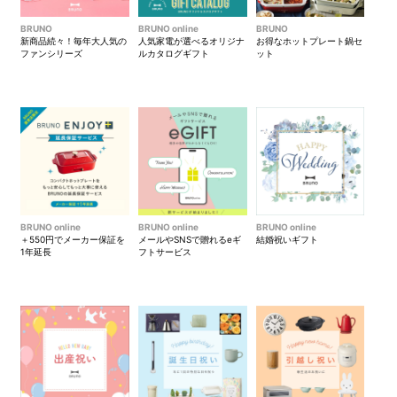
新色：ミッドナイトブルー
BRUNO
BRUNO online
BRUNO
新商品続々！毎年大人気の
人気家電が選べるオリジナ
お得なホットプレート鍋セ
ファンシリーズ
ルカタログギフト
ット
BRUNO online
BRUNO online
BRUNO online
＋550円でメーカー保証を
メールやSNSで贈れるeギ
結婚祝いギフト
1年延長
フトサービス