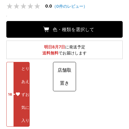
0.0
（0件のレビュー）
色・種類を選択して
明日8月7日
に発送予定
送料無料
でお届けします
とり
店舗取
あえ
置き
ずお
16
気に
入り