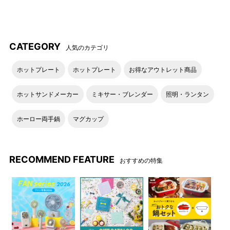
ルー）
ラベンダー）
CATEGORY
人気のカテゴリ
頑丈で耐久性の高い折りたた
付属品一覧
ホットプレート
ホットプレート
お得なアウトレット商品
み可能なデザインは、簡単に
収納してどこにでも持ち運ぶ
ホットサンドメーカー
ミキサー・ブレンダー
照明・ランタン
こ とができます。
ホーロー両手鍋
マグカップ
RECOMMEND FEATURE
おすすめの特集