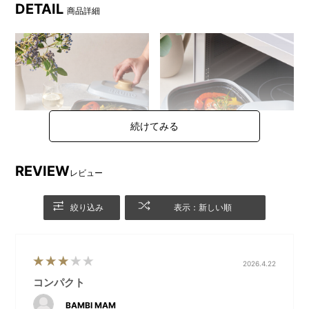
DETAIL
商品詳細
REVIEW
レビュー
グリルで焼いたようにふっく
プレートはアツアツなのに持
絞り込み
表示：新しい順
ら美味しい仕上がりに
ち手の温度は体温程度
2026.4.22
コンパクト
BAMBI MAM