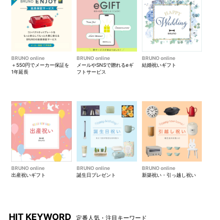
BRUNO online
BRUNO online
BRUNO online
＋550円でメーカー保証を
メールやSNSで贈れるeギ
結婚祝いギフト
1年延長
フトサービス
BRUNO online
BRUNO online
BRUNO online
出産祝いギフト
誕生日プレゼント
新築祝い・引っ越し祝い
HIT KEYWORD
定番人気・注目キーワード