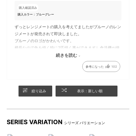
購入確認済み
焼き容量・焼き面積アップで
スクエアサイズでとうもろこ
購入カラー：ブルーグレー
料理の幅がさらに広がります
し等、長い食材も調理しやす
く◎
ずっとレンジメートの購入を考えてましたがブルーノのレン
ジメートが発売されて即決しました。
ブルーノのロゴがかわいいです。
「茹で」も「炒め」もできる
横長なので魚を焼く時に2匹焼く事ができますし食洗機が使
から、パスタもこれひとつで
えるのがとてもいいです。購入して良かったです。
続きを読む
完成
参考になった
102
絞り込み
表示：新しい順
SERIES VARIATION
シリーズ バリエーション