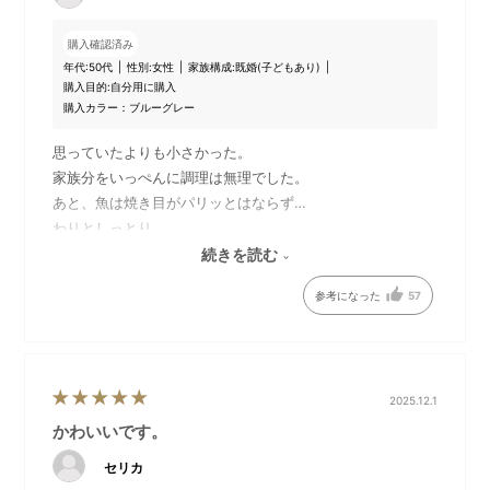
購入確認済み
年代:
50代
性別:
女性
家族構成:
既婚(子どもあり)
購入目的:
自分用に購入
購入カラー：ブルーグレー
思っていたよりも小さかった。
食洗器対応でお手入れも簡単
家族分をいっぺんに調理は無理でした。
あと、魚は焼き目がパリッとはならず…
●多彩な調理ができる専用レシピブック(45品)付属です。
わりとしっとり。
続きを読む
他の食材でもいろいろ試しますが、グリルのようにはいかな
参考になった
57
いかな？
2025.12.1
かわいいです。
セリカ