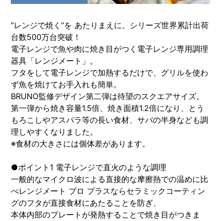
”レンジで焼く”を あたりまえに。シリーズ世界累計出荷
台数500万台突破！
電子レンジで魚や肉に焼き目がつく電子レンジ専用調理
器具「レンジメート」。
フタをして電子レンジで加熱するだけで、グリルを使わ
ず魚を焼けてお手入れも簡単。
BRUNO監修デザイン第二弾は待望のスクエアサイズ。
第一弾から焼き容量1.5倍、焼き面積1.2倍になり、とう
もろこしやアスパラ等の長い食材、サバの半身なども調
理しやすくなりました。
※食材の大きさには個体差があります。
●ポイント1 電子レンジで直火のような調理
一般的なマイクロ波による直接的な摩擦熱での温めに比
べレンジメート プロ プラスならセラミックコーティン
グのフタが直接食材にあたることを防ぎ、
本体内部のプレートが発熱することで焼き目がつきま