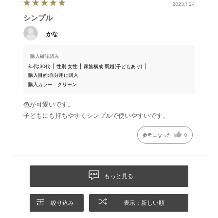
2023.1.24
シンプル
かな
購入確認済み
年代:
30代
性別:
女性
家族構成:
既婚(子どもあり)
購入目的:
自分用に購入
購入カラー：グリーン
色が可愛いです。
子どもにも持ちやすくシンプルで使いやすいです。
参考になった
0
もっと見る
絞り込み
表示：新しい順