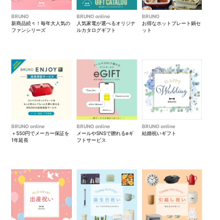
BRUNO
BRUNO online
BRUNO
新商品続々！毎年大人気の
人気家電が選べるオリジナ
お得なホットプレート鍋セ
ファンシリーズ
ルカタログギフト
ット
BRUNO online
BRUNO online
BRUNO online
＋550円でメーカー保証を
メールやSNSで贈れるeギ
結婚祝いギフト
1年延長
フトサービス