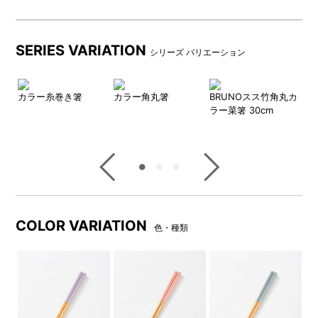
SERIES VARIATION
シリーズ バリエーション
カラー糸巻き箸
カラー角丸箸
BRUNOスス竹角丸カ
B
ラー菜箸 30cm
分
COLOR VARIATION
色・種類