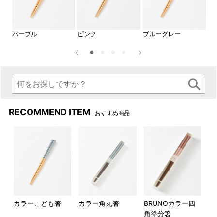
パープル
ピンク
ブルーグレー
グ
RECOMMEND ITEM
おすすめ商品
カラーこども箸
カラー角丸箸
BRUNOカラー四
角塗分箸