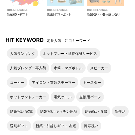
BRUNO online
BRUNO online
BRUNO online
出産祝いギフト
誕生日プレゼント
新築祝い・引っ越し祝い
HIT KEYWORD
定番人気・注目キーワード
人気ランキング
ホットプレート延長保証サービス
人気ブレンダー再入荷
水筒・マグボトル
スピーカー
コーヒー
アイロン・衣類スチーマー
トースター
ホットサンドメーカー
電気ケトル
交換用パーツ
結婚祝い 家電
結婚祝い キッチン用品
結婚祝い 食器
新生活
送別ギフト
新築・引越しギフト 友達
長寿祝い