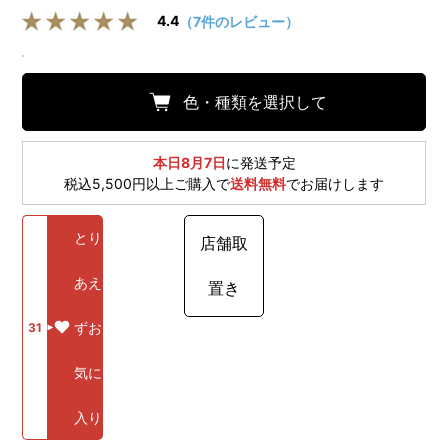
4.4
（7件のレビュー）
色・種類を選択して
本日8月7日
に発送予定
税込5,500円以上ご購入で
送料無料
でお届けします
とり
店舗取
あえ
置き
ずお
31
気に
入り