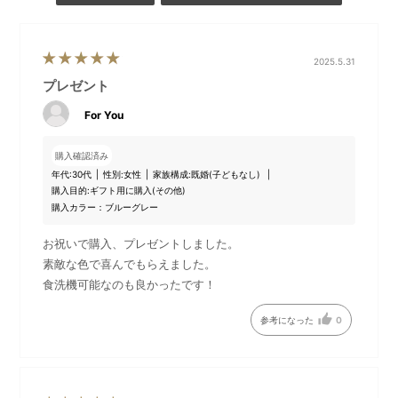
2025.5.31
プレゼント
For You
購入確認済み
年代:
30代
性別:
女性
家族構成:
既婚(子どもなし)
購入目的:
ギフト用に購入(その他)
購入カラー：ブルーグレー
お祝いで購入、プレゼントしました。
素敵な色で喜んでもらえました。
食洗機可能なのも良かったです！
参考になった
0