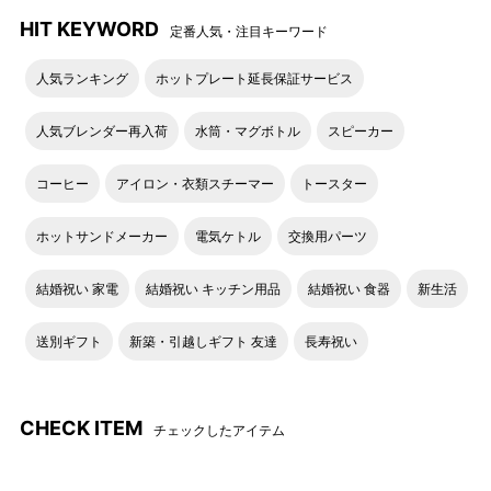
HIT KEYWORD
定番人気・注目キーワード
人気ランキング
ホットプレート延長保証サービス
人気ブレンダー再入荷
水筒・マグボトル
スピーカー
コーヒー
アイロン・衣類スチーマー
トースター
ホットサンドメーカー
電気ケトル
交換用パーツ
結婚祝い 家電
結婚祝い キッチン用品
結婚祝い 食器
新生活
送別ギフト
新築・引越しギフト 友達
長寿祝い
CHECK ITEM
チェックしたアイテム