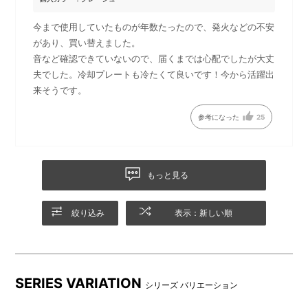
ートが冷たくなります。
今まで使用していたものが年数たったので、発火などの不安
●充電方法
があり、買い替えました。
音など確認できていないので、届くまでは心配でしたが大丈
夫でした。冷却プレートも冷たくて良いです！今から活躍出
付属のUSBケーブルのUSB
USB Type-Aプラグを電力供給
来そうです。
Type-Cプラグを本体裏のUSB
側のパソコンや市販のAC-USB
参考になった
25
Type-Cポートにしっかりと差
アダプター、モバイルバッテ
し込みます。
リーのUSBポートに接続しま
す。
もっと見る
インジゲータランプが赤く点
USBケーブル（付属品）
灯し充電が開始され、充電が
絞り込み
表示：新しい順
完了するとインジケーターラ
ンプが消灯します。(充電時
間：約3時間)
SERIES VARIATION
シリーズ バリエーション