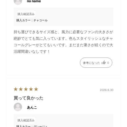
no name
購入確認済み
春の訪れを感じる淡いカラー
可愛いパッケージは贈り物に
購入カラー：チャコール
はこれからの季節にぴった
も◎
り。少し汗ばむ春先から真夏
持ち運びできるサイズ感と、風力に必要なファンの大きさが
まで、長くお使いいただけま
絶妙でとても気に入っています。色もスタイリッシュなチャ
す。
コールグレーがとてもいいです。まだまだ暑さが続くので大
活躍間違いなしです！
●商品仕様
参考になった
0
ファンの開口部を大きめにす
上のボタンが「電源 / 風力調
ることで広範囲に風をお届
節スイッチ」・下のボタンが
け。
「冷却モードスイッチ」とな
2026.6.30
っております。
買って良かった
あんこ
運転中に冷却モードボタンを
短押しすると運転ランプが青
購入確認済み
色の点灯に変わり、冷却プレ
購入カラー：グレージュ