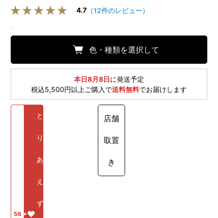
4.7
（12件のレビュー）
色・種類を選択して
本日8月8日
に発送予定
税込5,500円以上ご購入で
送料無料
でお届けします
と
店舗
り
取置
あ
き
え
ず
56