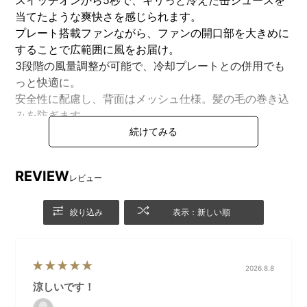
スイッチオンから5秒で、キリっと冷えた缶ジュースを
当てたような爽快さを感じられます。
プレート搭載ファンながら、ファンの開口部を大きめに
することで広範囲に風をお届け。
3段階の風量調整が可能で、冷却プレートとの併用でも
っと快適に。
安全性に配慮し、背面はメッシュ仕様。髪の毛の巻き込
みを防ぎます。
かばんに取り付けできるカラビナは後ろに倒すとスタン
ドになり、卓上ファンとしても活躍します。
REVIEW
レビュー
DETAIL
商品詳細
絞り込み
表示：新しい順
BRUNOのロゴ入り冷却プレー
カラビナ付きで持ち運び
2026.8.8
トでひんやりとした心地よさ
楽々。後ろに倒せば卓上ファ
涼しいです！
を感じることができます。
ンとしてもご利用いただけま
す。