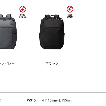
ークグレー
ブラック
のラウンドバックパック。
ズ
W315mm×H445mm×D155mm
入れがしやすい大きな開口部がポイント。