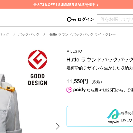
最大73％OFF！SUMMER SALE開催中
現在カ
ログイン
バッグ
バックパック
Hutte ラウンドバックパック ライトグレー
GORY
MILESTO
ン
more
インテリア
mo
Hutte ラウンドバックパッ
チン家電
時計
幾何学的デザインを生かした収納力
ログイン
生活家電
パスワードをお忘れの方はこちら＞
11,550円
チンツール
家具・収納
（税込）
新規会員登録
チンファブリック
ファブリック
なら
月々1,925円
から。分
ックアイテム
more
ビューティー
mo
チボックス・弁当箱
スキンケア・フェイスケア
相手の
チバッグ・クーラートート
ヘアケア
LIN
ハンドケア
他ピクニックアイテム
ボディケア