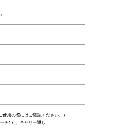
える便利な着脱式ポーチを装備。
m
ップを採用。
に演出します。
めご使用の際にはご確認ください。）
ポーチ1）、キャリー通し