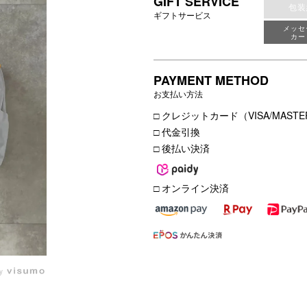
GIFT SERVICE
包装
ギフトサービス
メッセ
カー
PAYMENT METHOD
お支払い方法
□ クレジットカード（VISA/MASTER
□ 代金引換
□ 後払い決済
□ オンライン決済
by