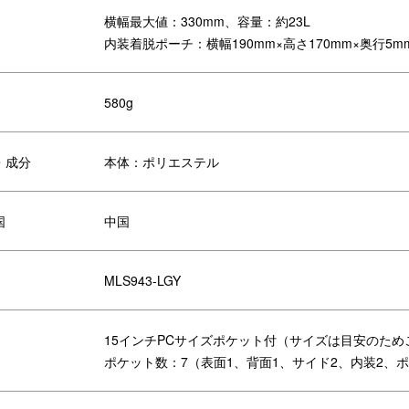
し、各面にファスナーポケットやサイドポケット、
整然と配置することで「収納力」に特化。
横幅最大値：330mm、容量：約23L
クッションポケットや、内装ポケットとしても外付けポーチとしても使
内装着脱ポーチ：横幅190mm×高さ170mm×奥行5m
ルト付き。
風合いの300デニールのポリエステル、格子柄が象徴的なリップスト
アップしました。カラーはモノトーンで都会的に。
580g
ントです。洗練されたデザイン性と実用性で、毎日をもっとアクティブ
・成分
本体：ポリエステル
国
中国
MLS943-LGY
15インチPCサイズポケット付（サイズは目安のた
ポケット数：7（表面1、背面1、サイド2、内装2、