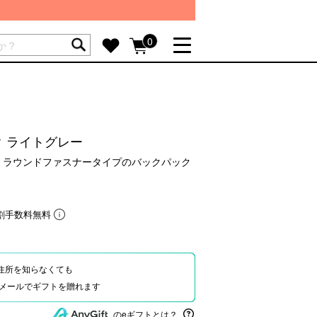
ートには商品が入っていません。
0
詳しく見る
GIFT FEATURE
re
結婚祝い
ク ライトグレー
出産祝い
 ラウンドファスナータイプのバックパック
新築・引越し祝い
転職・送別祝い
割手数料無料
母の日ギフト
re
おまとめ割引
more
住所を知らなくても
Eやメールでギフトを贈れます
SUPPORT
のeギフトとは？