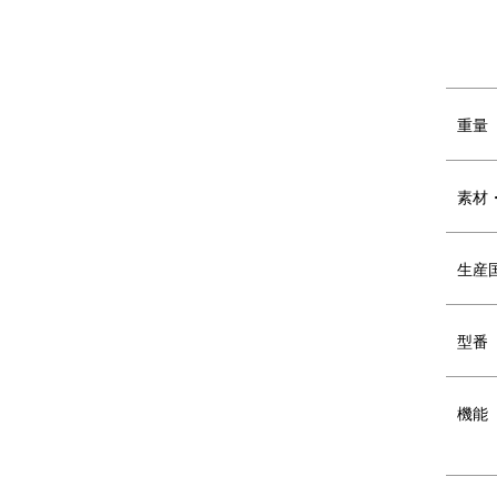
多角形を組み合わせた立体フォルムを生か
背面ポケットなど用途に応じたポケットを
内部には15インチまでのノートPCが入る
背面にはキャリーハンドルに固定できるベ
生地は撥水加工をした軽量感のあるマットな
裏面にPU加工を施すことで強度面をさらに
重量
バランスを重視したカラーテープがアクセ
素材
生産
DETAIL
商品詳細
型番
機能