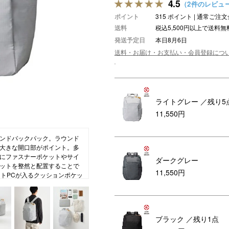
4.5
（2件のレビュ
アロマ
ポイント
315 ポイント | 通常ご
送料
税込5,500円以上で送料無
ション・トラベル
more
ベビー・キッズアイテム
mo
発送予定日
本日8月6日
ベル小物
おもちゃ・トイ
送料・お届け・お支払い・会員登録につ
ッション雑貨
ファッション
グ
その他ベビー・キッズアイテム
ライトグレー
／残り5
11,550円
ンドバックパック。ラウンド
大きな開口部がポイント。多
にファスナーポケットやサイ
ダークグレー
ットを整然と配置することで
11,550円
ートPCが入るクッションポケッ
も使える便利な着脱式ポーチ
ベルト付き。生地は撥水加工
ールのポリエステル、格子柄が
を施すことで強度面をさらにア
ブラック
／残り1点
バランスを重視したカラーテ