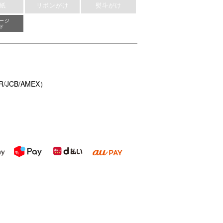
紙
リボンがけ
熨斗がけ
ージ
ド
/JCB/AMEX）