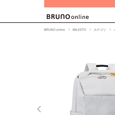
BRUNO online
MILESTO
カテゴリ
BRAND
CATE
キッチ
BRUNO
キッ
MILESTO
食器
ブランド一覧
キッ
キッ
店舗一覧
ピクニ
CONTENTS
ラン
ラン
特集一覧
水筒
ランキング
その