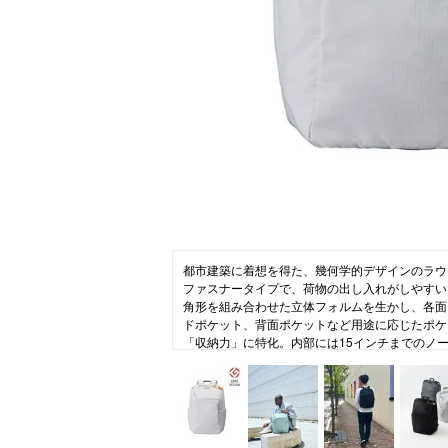
コラム
ニュース
ファッ
トラ
ファ
バッ
都市建築に着想を得た、幾何学的デザインのラウ
ファスナータイプで、荷物の出し入れがしやすい
角形を組み合わせた立体フォルムを生かし、各面
ドポケット、背面ポケットなど用途に応じたポケ
「収納力」に特化。内部には15インチまでのノ
トや、内装ポケットとしても外付けポーチとして
を装備。背面にはキャリーハンドルに固定できる
をした軽量感のあるマットな風合いの300デニ
象徴的なリップストップを採用。裏面にPU加工
ップしました。カラーはモノトーンで都会的に。