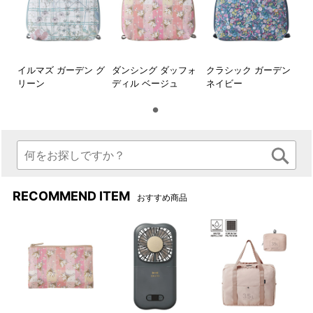
イルマズ ガーデン グ
ダンシング ダッフォ
クラシック ガーデン
フックなどで吊り下げもでき
リーン
ディル ベージュ
ネイビー
る便利なループ。
【Liberty Fabrics】
130年以上の歴史を持つ、ロンドンの老舗テキスタイルブランド
のLiberty Fabrics（リバティ・ファブリックス）。
独特の美しい色彩と繊細なタッチで描かれるリバティプリント
は、ファッション界においても絶大な支持を集めています。
RECOMMEND ITEM
おすすめ商品