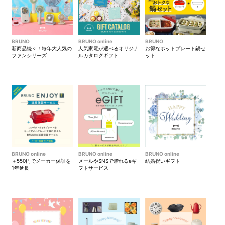
クラシック ガーデン
リバティで最も有名で愛され
BRUNO
BRUNO online
BRUNO
新商品続々！毎年大人気の
人気家電が選べるオリジナ
お得なホットプレート鍋セ
ている定番柄の見事な饗宴。
ファンシリーズ
ルカタログギフト
ット
このマルチカラーで手描きさ
れた草原は、18種類のクラシ
ックプリントから抜粋した
花々が描かれています。
BRUNO online
BRUNO online
BRUNO online
＋550円でメーカー保証を
メールやSNSで贈れるeギ
結婚祝いギフト
1年延長
フトサービス