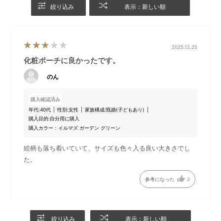
すすめです。
絞り込み
表示：新しい順
DETAIL
2025.12.25
商品詳細
化粧ポーチに良かったです。
のん
購入確認済み
年代:
40代
性別:
女性
家族構成:
既婚(子どもあり)
購入目的:
自分用に購入
購入カラー：イルマズ ガーデン グリーン
絵柄も落ち着いていて、サイズも色々入る良い大きさでし
た。
参考になった
2
たっぷり入るマチ付きで、普
内側には両サイドにオープン
段のメイク用品もすっきり収
ポケットが付いており、小物
納できるサイズ感。
を仕分けて収納できます。
絞り込み
表示：新しい順