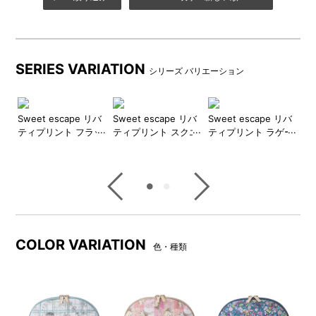
SERIES VARIATION
シリーズ バリエーション
リバ
Sweet escape リバ
Sweet escape リバ
Sweet escape リバ
Sw
ト
ティプリント フラッ
ティプリント スクエ
ティプリント ラゲー
テ
トポーチ
アポーチ
ジタグ
ー
横マチつきで、収納した小物
オリジナルデザインのファス
が落ちにくい仕様です。
ナー引手
COLOR VARIATION
色・種類