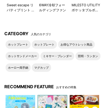
Sweet escape リ
6WAY冷却フォー
MILESTO UTILITY
バティプリント フ
ルディングファン
ポケッタブルボス
ラットポーチ
トンバッグ 35L
イルマズ ガーデン
ダンシング ダッフォディル
正確なブラシストロークと繊
小さな水仙の花束が、鮮やか
CATEGORY
人気のカテゴリ
細な鉛筆跡を忠実にプリント
なチェック柄の背景の上をく
した「イルマズ・ガーデン」
るくると揺れ動き、ひらひら
ホットプレート
ホットプレート
お得なアウトレット商品
は、最もシンプルで美しい自
と舞う小さな花びらで飾られ
然を表現しています。
ています。
ホットサンドメーカー
ミキサー・ブレンダー
照明・ランタン
ホーロー両手鍋
マグカップ
RECOMMEND FEATURE
おすすめの特集