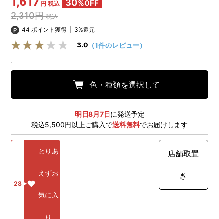
1,617
30
%OFF
円 税込
2,310円
税込
44 ポイント獲得
|
3%還元
3.0
（1件のレビュー）
色・種類を選択して
明日8月7日
に発送予定
税込5,500円以上ご購入で
送料無料
でお届けします
とりあ
店舗取置
えずお
き
28
気に入
り