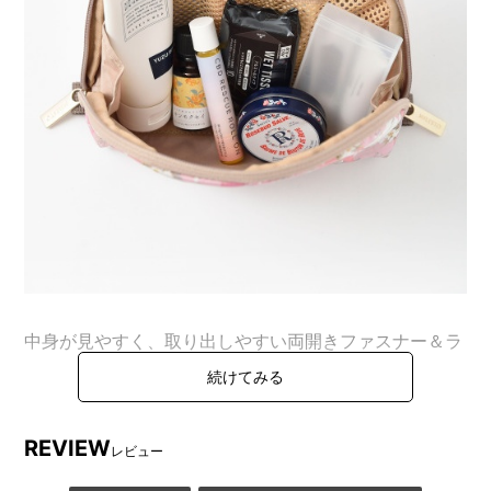
中身が見やすく、取り出しやすい両開きファスナー＆ラ
ウンド型の万能ポーチ。
たっぷり入るマチ付きで、普段のメイク用品もすっきり
収納できるサイズ感。フックなどで吊り下げもできる便
REVIEW
利なループ付き。
レビュー
手に取るたびに心躍るようなデザインで、ギフトにもお