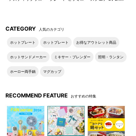
ンダー2 ギフトセ
クコート鍋セット
NO
ット
CATEGORY
人気のカテゴリ
ホットプレート
ホットプレート
お得なアウトレット商品
2段階モードで使い分け
BRUNOコンパクトブレンダーは本体にあるボタン一つで2つの回転
ホットサンドメーカー
ミキサー・ブレンダー
照明・ランタン
スピードに切り替えることが出来ます。
ホーロー両手鍋
マグカップ
スイッチを押すだけで簡単に、HIモード（高速時）とLOWモード
（低速時）の2段階の回転スピードを使い分けることができるので、
初心者に方にも簡単・シンプルに使うことができます。
RECOMMEND FEATURE
LOWモード（低速時）では1分回に14,000回、HIモード（高速時）で
おすすめの特集
は17,000回ものスピードで回転するパワフルさを兼ね備えているの
で、食材に合わせてスピードの変更が自由自在！