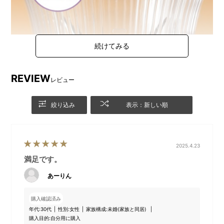
REVIEW
レビュー
絞り込み
表示：新しい順
2025.4.23
ニオイのつきにくいステンレス刃仕様
満足です。
ニオイのつきにくいステンレス刃だから食材も選ばず、お手入れも簡
あーりん
単！ 毎朝のおいしい1杯を愉しくつづけられます。
購入確認済み
年代:
30代
性別:
女性
家族構成:
未婚(家族と同居)
POINT
2
たっぷり2人分！レトロなガラス風ジャー
購入目的:
自分用に購入