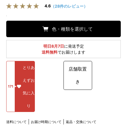
4.6
（28件のレビュー）
色・種類を選択して
明日8月7日
に発送予定
送料無料
でお届けします
とりあ
店舗取置
えずお
き
171
気に入
り
送料について
お届け時期について
返品・交換について