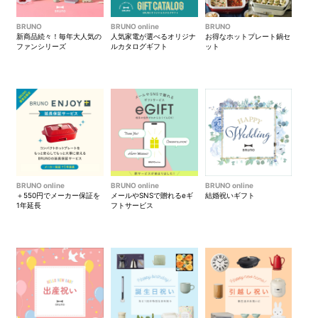
BRUNO
BRUNO online
BRUNO
新商品続々！毎年大人気の
人気家電が選べるオリジナ
お得なホットプレート鍋セ
ファンシリーズ
ルカタログギフト
ット
BRUNO online
BRUNO online
BRUNO online
＋550円でメーカー保証を
メールやSNSで贈れるeギ
結婚祝いギフト
1年延長
フトサービス
幅広い本格レシピを手軽に
フレッシュジュースやスムージー、フローズンドリンクなどの簡単な
ドリンクから、手の込んだ料理に見えそうなドレッシング・ムースな
どのスイーツまで、 本格レシピをおうちで手軽に愉しめます。
毎日の暮らしにフィットする無駄のないシンプルな使いやすさが魅力
です。