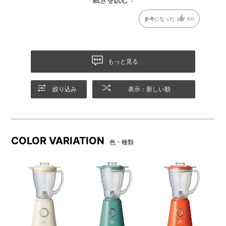
た白も良いです。また、氷も砕けるパワフルさで言う事なし
参考になった
60
です！
もっと見る
容量400ml
絞り込み
表示：新しい順
コンパクトサイズなのに、たっぷり容量400ml！忙しい朝も2人分の
ドリンクを手早く作れます。
COLOR VARIATION
色・種類