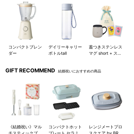
出しっぱなしでもかわいいデザイン
コンパクトブレン
デイリーキャリー
蓋つきステンレス
ダー
ボトルtall
マグ short + スイ
ートカフェ ギフト
POINT
3
スイッチを押すだけ！スピード切り替えも簡
巾着Sセット
単操作
GIFT RECOMMEND
結婚祝いにおすすめの商品
《結婚祝い》マル
コンパクトホット
レンジメートプロ
チスティックブレ
プレート セラミッ
スクエア by BRU