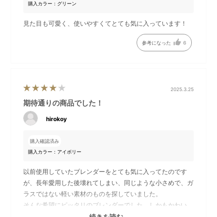
購入カラー：グリーン
見た目も可愛く、使いやすくてとても気に入っています！
参考になった
6
レトロな風合いを感じさせる色合いとスタイリッシュなデザインは、
キッチンスペースやテーブルにそのまま置いておくだけで食卓が華や
2025.3.25
かな印象になります。
期待通りの商品でした！
取っ手付きで注ぎやすさも◎
hirokoy
購入確認済み
購入カラー：アイボリー
以前使用していたブレンダーをとても気に入ってたのです
が、長年愛用した後壊れてしまい、同じような小さめで、ガ
ラスではない軽い素材のものを探していました。
そんな希望にピッタリのブレンダーでした。しかもかわい
い！家電にありがちな真っ白ではなく少しクリーム色がかっ
続きを読む