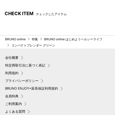
お手入れも簡単
底面はラバー素材
CHECK ITEM
チェックしたアイテム
ブレンダーカップ、フタ、メ
底面には4か所にすべり止め効
ジャーキャップは分解するこ
果のあるラバーの素材を使用
とができる為衛生的！台所用
しているので、調理中ボタン
洗剤で水洗いするだけで難し
を押している間も安定しやす
BRUNO online
特集
BRUNO online はじめようヘルシーライフ
いお手入れ方法もありませ
くしてくれます。
コンパクトブレンダー グリーン
ん。
省スペースのキッチンやテー
ジャー自体に取っ手が付いて
ブルの上に出しっぱなしでも
会社概要
いるため洗いやすくコンパク
より安全に置いて頂けます。
トサイズなので省スペースで
特定商取引法に基づく表記
乾かすことができます。
利用規約
プライバシーポリシー
「コンパクトガラスブレンダ
注ぎやすい口元
BRUNO ENJOY+延長保証利用規約
ー」とのサイズ感
会員特典
ご利用案内
軽量カップとして使用可能
しっかりとロック
よくある質問