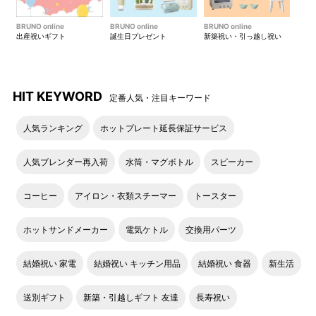
BRUNO online
BRUNO online
BRUNO online
出産祝いギフト
誕生日プレゼント
新築祝い・引っ越し祝い
DETAIL
商品詳細
HIT KEYWORD
定番人気・注目キーワード
人気ランキング
ホットプレート延長保証サービス
メモリ付き
フタには小窓付き
ブレンダーカップには100ml
フタの真ん中にはメジャーキ
人気ブレンダー再入荷
水筒・マグボトル
スピーカー
ごとにメモリがあり、最大で
ャップがついているので、フ
400mlまで入れていただける
タを外さないまま料理の最後
のでブレンダーだけで分量を
の牛乳やシロップ、はちみつ
コーヒー
アイロン・衣類スチーマー
トースター
計ることが出来ます。
等を入れて味の調整が出来ま
また、ブレンダーカップ自体
す。調理中はフタを外す必要
ホットサンドメーカー
電気ケトル
交換用パーツ
は女性でも簡単に持ち上げる
がないので手も汚さず、キャ
ことができるくらい軽く軽量
ップに調味料を入れてそのま
結婚祝い 家電
結婚祝い キッチン用品
結婚祝い 食器
新生活
カップとしても使いやすいの
ま使えるので洗いものも増え
で、幅広いメニューが楽しめ
ず手間がかかりません。
送別ギフト
新築・引越しギフト 友達
長寿祝い
ます。