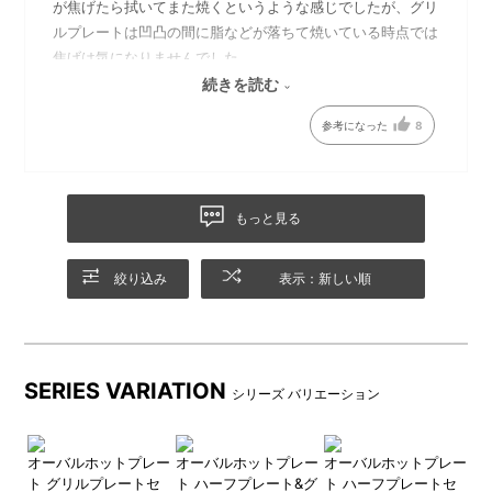
が焦げたら拭いてまた焼くというような感じでしたが、グリ
ルプレートは凹凸の間に脂などが落ちて焼いている時点では
焦げは気になりませんでした。
洗うときに凹凸の間が洗いにくいので、細いブラシ等があっ
続きを読む
た方がよいです。
参考になった
8
焼肉は美味しく頂きました。
もっと見る
絞り込み
表示：新しい順
SERIES VARIATION
シリーズ バリエーション
レー
オーバルホットプレー
オーバルホットプレー
オーバルホットプレー
オ
ト グリルプレートセ
ト ハーフプレート&グ
ト ハーフプレートセ
ト