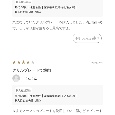
購入確認済み
年代:
50代
性別:
女性
家族構成:
既婚(子どもあり)
購入目的:
自分用に購入
気になっていたグリルプレートを購入しました。溝が深いの
で、しっかり脂が落ちるし最高ですよ。
参考になった
2
2025.7.11
グリルプレートで焼肉
てんてん
購入確認済み
年代:
30代
性別:
女性
家族構成:
既婚(子どもあり)
購入目的:
自分用に購入
今までノーマルのプレートを使用していて脂などでプレート