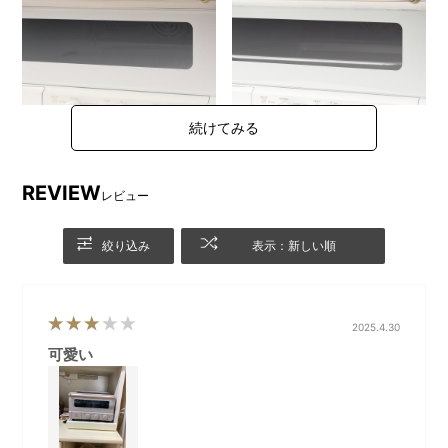
REVIEW
レビュー
旧仕様
新仕様
ダイヤルの形状変更とローレ
絞り込み
表示：新しい順
ット（滑り止めの凹凸）を追
加しました。
2025.4.30
可愛い