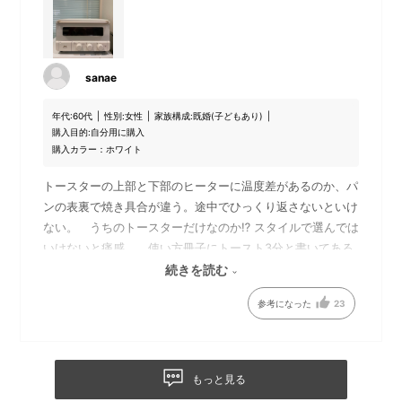
凹凸を軽減した網形状と枠の
端面の突部を無くしておりま
す。※仕様変更により角の丸み
に違いがございます。取り付
sanae
け方法につきましては変更ご
ざいません。
年代:
60代
性別:
女性
家族構成:
既婚(子どもあり)
購入目的:
自分用に購入
購入カラー：ホワイト
トースターの上部と下部のヒーターに温度差があるのか、パ
ンの表裏で焼き具合が違う。途中でひっくり返さないといけ
ない。 うちのトースターだけなのか⁉️ スタイルで選んでは
いけないと痛感。 使い方冊子にトースト3分と書いてある
けど、3分も焼いたらパンの表は真っ黒になります。
続きを読む
今までもっとお安いトースターを購入していましたが、もっ
参考になった
23
と気楽で綺麗に焼けていました。
旧仕様
新仕様
もっと見る
ベイキングトレイの形状を変