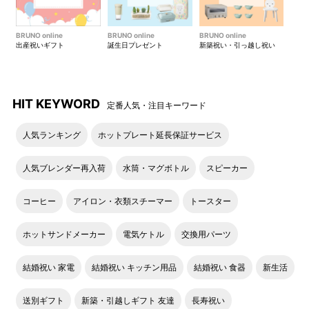
BRUNO online
BRUNO online
BRUNO online
出産祝いギフト
誕生日プレゼント
新築祝い・引っ越し祝い
HIT KEYWORD
定番人気・注目キーワード
人気ランキング
ホットプレート延長保証サービス
「おいしさ」の2つのひみつ
【パワースチーム機能】と【うまみ包み焼き製法】でいつもの
人気ブレンダー再入荷
水筒・マグボトル
スピーカー
料理がぐっと美味しく！
コーヒー
アイロン・衣類スチーマー
トースター
ホットサンドメーカー
電気ケトル
交換用パーツ
結婚祝い 家電
結婚祝い キッチン用品
結婚祝い 食器
新生活
送別ギフト
新築・引越しギフト 友達
長寿祝い