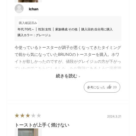
Ichan
購入確認済み
年代:
70代～
性別:
女性
家族構成:
その他
購入目的:
自分用に購入
旧仕様
新仕様
購入カラー：グレージュ
温度調節ダイヤルの印字を変
今使っているトースターが調子が悪くなってきたタイミング
更しました。
で前から気になっていたBRUNOのトースターを購入。ホワ
イトが欲しかったのですが、値段がグレイジュの方が下がっ
ていたのでこちらにしました。ただ取説にあるように温度調
節して焼いてみましたが、トーストの淵周りが焦げてしまい
続きを読む
ます。タイマーのツマミが非常に固く回しにくい。とりあえ
参考になった
20
ず色々試しながら使っています。網が取り外しできるので手
入れはしやすいと思います。
2024.3.21
トーストが上手く焼けない
旧仕様
新仕様