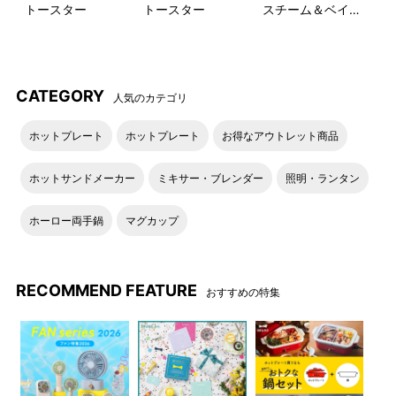
トースター
トースター
スチーム＆ベイク
料理のレパートリーが広がる3つのモード
トースター
3つのモードを料理によって使い分けることで、いつもの朝食か
ら特別な日のおもてなしまで、幅広いお料理の調理にお使いい
ただけます。
CATEGORY
人気のカテゴリ
ホットプレート
ホットプレート
お得なアウトレット商品
ホットサンドメーカー
ミキサー・ブレンダー
照明・ランタン
ホーロー両手鍋
マグカップ
RECOMMEND FEATURE
おすすめの特集
スチームモード
コンベクションモード
5mlの水を入れて焼くだけで、
肉や魚のうまみを閉じ込め、
いつものトーストが外はカリ
ふっくらジュージーな仕上が