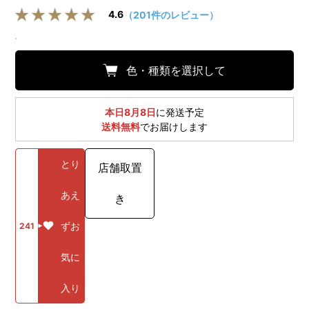
4.6
（201件のレビュー）
色・種類を選択して
本日8月8日
に発送予定
送料無料
でお届けします
とり
店舗取置
あえ
き
ずお
241
気に
入り