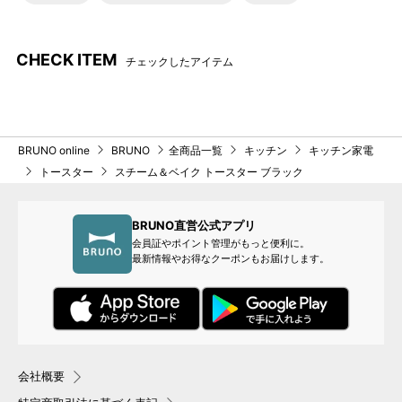
「パンがおいしくなる」ひみつ ｜ パワースチーム機能
CHECK ITEM
チェックしたアイテム
【スチームモード】時では、薄い水蒸気のベールで食パンの表
面を包み込み、水分を逃さず一気に高温で焼き上げるので、焼
いた後でも水分は保たれたまま。それが外はカリっと、中はも
っちりした食感を生み出す理由です。
BRUNO online
BRUNO
全商品一覧
キッチン
キッチン家電
トースター
スチーム＆ベイク トースター ブラック
BRUNO直営公式アプリ
会員証やポイント管理がもっと便利に。
最新情報やお得なクーポンもお届けします。
「いつもの食材がおいしくなる」ひみつ｜うまみ包み焼き製法
会社概要
【コンベクションモード】時では、ヒーターの熱をファンで庫
内に循環させ、均一な熱で食材を包み込みます。食材全体に熱