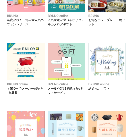
ッと、中はもっちりふわふわ
りに焼き上げます。焼きむら
な驚きの食感に焼き上がりま
がなく、スイーツ作りも予熱
す。
なしで焼くことができます。
BRUNO
BRUNO online
BRUNO
新商品続々！毎年大人気の
人気家電が選べるオリジナ
お得なホットプレート鍋セ
ファンシリーズ
ルカタログギフト
ット
BRUNO online
BRUNO online
BRUNO online
＋550円でメーカー保証を
メールやSNSで贈れるeギ
結婚祝いギフト
1年延長
フトサービス
ノーマルモード
レシピ集プレゼント
グラタンやピザ、切り餅など
3つのモードを使った、料理家
表面に焼き目を付けたいお料
監修のレシピリーフレットを
理にお使い頂けます。
同封してお届けいたします。