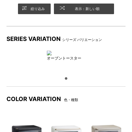
更。高熱で加熱した際の変形
の軽減を目的としておりま
絞り込み
表示：新しい順
す。
SERIES VARIATION
シリーズ バリエーション
オーブントースター
「BRUNO crassy+」より、あなたの“わがまま”をかなえるトー
スターが登場！
COLOR VARIATION
色・種類
朝食のトーストや毎晩の料理が手早くおいしく仕上がるトース
ター。お惣菜は温めなおすだけで出来立ての味に。
食パン4枚が一度に焼ける広い庫内でホールケーキやピザを焼い
て、おいしさと時間をみんなでシェア。スタイリッシュで、お