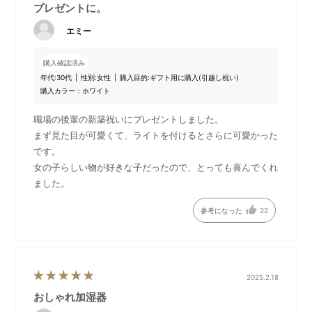
プレゼントに。
エミー
購入確認済み
水タンクに水道水を給水しご
お気に入りのエッセンシャル
年代:
30代
性別:
女性
購入目的:
ギフト用に購入(引越し祝い)
使用ください。給水口が大き
オイルを垂らしてディフュー
購入カラー：ホワイト
いので蛇口から直接給水しや
ザーとしてもお使いいただけ
すいです。
ます。
職場の後輩の新築祝いにプレゼントしました。
まず見た目が可愛くて、ライトを付けるとさらに可愛かった
です。
女の子らしい物が好きな子だったので、とっても喜んでくれ
ました。
参考になった
22
2025.2.18
おしゃれ加湿器
水タンクとシェードを本体に
運転スイッチを右に回すと、