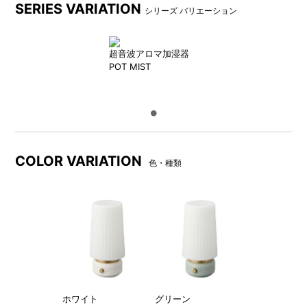
SERIES VARIATION
シリーズ バリエーション
超音波アロマ加湿器
POT MIST
COLOR VARIATION
DCプラグは取り外し可能で、
パッケージ
色・種類
室内での持ち運びに便利◎
ミスト量のイメージ
ホワイト
グリーン