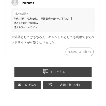
no name
セットします。※シェードを取
カチッと音がし、電源がONに
り付けないと、ミストの吹き
なり運転を開始します。
出しが低くなり本体や周辺が
購入確認済み
年代:
20代
性別:
女性
家族構成:
未婚(一人暮らし)
濡れる可能性があります。
購入目的:
自分用に購入
購入カラー：ホワイト
加湿器としてはもちろん、キャンドルとしても利用できてベ
ッドサイドが可愛くなりました。
参考になった
16
もっと見る
絞り込み
表示：新しい順
加湿量の調節は無段階調整
ライトは弱/中/強の三段階で、
で、運転スイッチを回して調
下部のタッチ式のスイッチに
整いただけます。
触れると調節ができます。