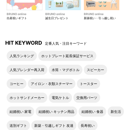
BRUNO online
BRUNO online
BRUNO online
出産祝いギフト
誕生日プレゼント
新築祝い・引っ越し祝い
HIT KEYWORD
定番人気・注目キーワード
人気ランキング
ホットプレート延長保証サービス
人気ブレンダー再入荷
水筒・マグボトル
スピーカー
コーヒー
アイロン・衣類スチーマー
トースター
ホットサンドメーカー
電気ケトル
交換用パーツ
結婚祝い 家電
結婚祝い キッチン用品
結婚祝い 食器
新生活
送別ギフト
新築・引越しギフト 友達
長寿祝い