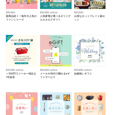
BRUNO
BRUNO online
BRUNO
新商品続々！毎年大人気の
人気家電が選べるオリジナ
お得なホットプレート鍋セ
ファンシリーズ
ルカタログギフト
ット
BRUNO online
BRUNO online
BRUNO online
＋550円でメーカー保証を
メールやSNSで贈れるeギ
結婚祝いギフト
1年延長
フトサービス