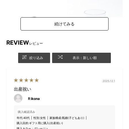
REVIEW
レビュー
絞り込み
表示：新しい順
おろしプレート
ホイッパーケース
2025.12.1
出産祝い
Ｒikona
購入確認済み
年代:
40代
性別:
女性
家族構成:
既婚(子どもあり)
購入目的:
ギフト用に購入(出産祝い)
購入カラー：グレージュ