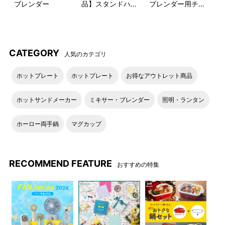
ブレンダー
品】スタンドハン
ブレンダー用チョ
ディブレンダー
ッパーブレード
本体はスリムで手の小さい方
本体上部のダイヤルでブレン
にも持ちやすく、フィットし
ダーの速度を5段階で調節。調
CATEGORY
人気のカテゴリ
やすい形状です。
理用途に応じで設定いただけ
ます。
ホットプレート
ホットプレート
お得なアウトレット商品
パッケージ
ホットサンドメーカー
ミキサー・ブレンダー
照明・ランタン
ホーロー両手鍋
マグカップ
RECOMMEND FEATURE
おすすめの特集