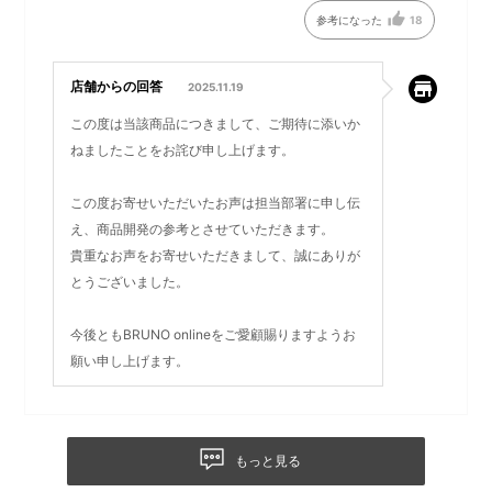
参考になった
18
店舗からの回答
2025.11.19
この度は当該商品につきまして、ご期待に添いか
ねましたことをお詫び申し上げます。
この度お寄せいただいたお声は担当部署に申し伝
え、商品開発の参考とさせていただきます。
ハンディブレンダー
貴重なお声をお寄せいただきまして、誠にありが
とうございました。
ポタージュや離乳食、ディップやマヨネーズ等の調理に。
ボウルなど、深さのある容器の中に直接入れてご使用いただけ
ます。付属のホイッパーケースも使用可能。
今後ともBRUNO onlineをご愛顧賜りますようお
願い申し上げます。
もっと見る