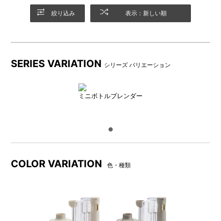
絞り込み
表示：新しい順
SERIES VARIATION
シリーズ バリエーション
ボトルブレンダー
ボトルと本体をスタンドに取り付けて使用します。毎朝のスム
ミニボトルブレンダー
ージーやジュースづくりに◎！
チョッパー
COLOR VARIATION
色・種類
野菜のみじん切りもあっという間に完了！食材を細かく・むら
なくカットして、面倒な下ごしらえも時短に。
氷(※家庭の製氷皿で作った氷をご使用ください)を砕くこともで
き、クラッシュアイスも作れます。