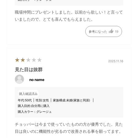
職場仲間にプレゼントしました。以前から欲しい！と言って
いましたので、とても喜んでもらえました。
スパチュラ
クリーニングブラシ
参考になった
19
●主な機能
2025.11.16
見た目は抜群
no name
購入確認済み
年代:
50代
性別:
女性
家族構成:
未婚(家族と同居)
購入目的:
自分用に購入
購入カラー：グレージュ
チョッパーは今まで使っていたものの方が優秀でした。見た
目は良いのに機能性が劣るので改善される事を願ってます。