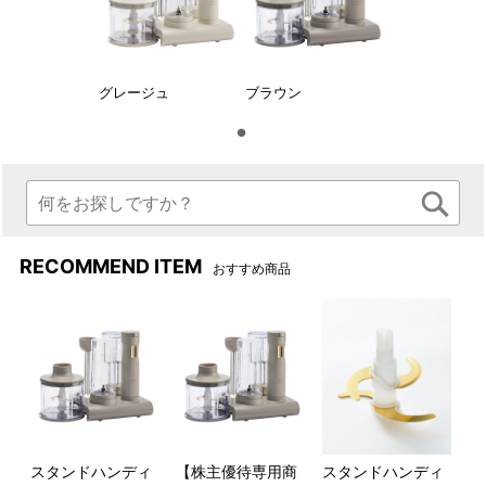
おろしプレート
おろしプレートの上にあらかじめ2~3cm角に切った具材を乗せ
グレージュ
ブラウン
て使用します。大根おろし等も手を汚さずに調理できます。
ホイッパー
生クリームやメレンゲの泡立てに。お料理からお菓子作りまで
幅広く活躍します。
RECOMMEND ITEM
おすすめ商品
●その他の機能
すべてのアタッチメントをひ
前後のスタンドはマグネット
とつにまとめて収納。キッチ
脱着式のため、キッチンスペ
ンに出しっぱなしでもOKなお
ースにあわせた、コンパクト
洒落なデザインです。
な「魅せる収納」が可能に。
各パーツ分解できるからお手
スタンドハンディ
【株主優待専用商
スタンドハンディ
入れも簡単！