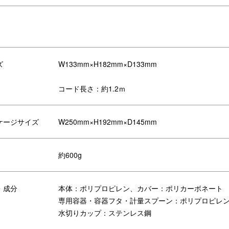
ズ
W133mm×H182mm×D133mm
コード長さ：約1.2ｍ
ケージサイズ
W250mm×H192mm×D145mm
POINT2. 牛乳パックもそのまま
約600g
時間」。
本体には500mℓの牛乳パックが
調節機能と、1時間～48時間まで1
ず。
しているので、ボタンを押したらあ
牛乳パックごとヨーグルトを作れ
・成分
本体：ポリプロピレン、カバー：ポリカーボネート
その他、甘酒やチーズ、塩麹など
専用容器・容器フタ・計量スプーン：ポリプロピレン（耐
ジできます。
手軽に！
水切りカップ：ステンレス鋼