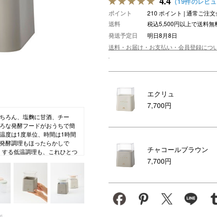
4.4
（19件のレビ
ポイント
210 ポイント | 通常ご
ション・トラベル
more
ベビー・キッズアイテム
mo
送料
税込5,500円以上で送料無
ベル小物
おもちゃ・トイ
発送予定日
明日8月8日
送料・お届け・お支払い・会員登録につ
ッション雑貨
ファッション
グ
その他ベビー・キッズアイテム
エクリュ
7,700円
ちろん、塩麴に甘酒、チー
ろな発酵フードがおうちで簡
温度は1度単位、時間は1時間
発酵調理もほったらかしで
チャコールブラウン
くする低温調理も、これひとつ
7,700円
専用容器は一度つくった発酵
には500mLの牛乳パックが
切りカップを使えば、濃厚な
ちなときこそ。ライフスタイ
無理なく手軽にスタートできま