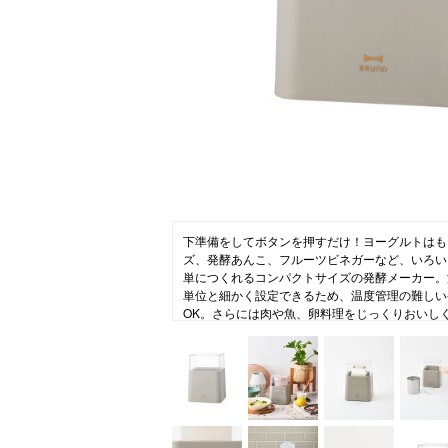
ニュース
ファッ
トラ
ファ
バッ
下準備をしてボタンを押すだけ！ヨーグルトはも
ズ、発酵あんこ、フルーツビネガーなど、いろい
単につくれるコンパクトサイズの発酵メーカー。
単位と細かく設定できるため、温度管理の難しい
OK。さらには肉や魚、卵料理をじっくりおいし
で手軽に毎日の食事に取り入れられます。付属の
フードも日常的に使いきれるようなサイズ感。本体
すっぽり入り、ヨーグルト作りも楽々！付属の水
水切りヨーグルトも愉しめます。食生活が乱れが
ルや栄養バランスが整う新習慣 “発酵ライフ”を
す。