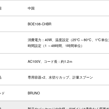
国
中国
BOE108-CHBR
消費電力：40W、温度設定（25℃～80℃、1℃単位
時間設定（1 ～48時間、1時間単位）
プ×1と、付属のオプションツール
AC100V、コード長：約1.2ｍ
 “発酵ライフ”を無理なく手軽にス
品
専用容器×2、水切りカップ、計量スプーン
ンド
BRUNO
意
製品やパッケージの仕様・デザインは予告なく変更