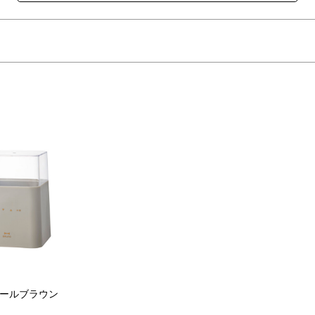
トはもちろん、塩麴に甘酒、チーズ、発酵あんこ、フルーツビネガーな
くれるコンパクトサイズの発酵メーカー。
設定できるため、温度管理の難しい発酵調理もほったらかしでOK。
くする低温調理も、これひとつで手軽に毎日の食事に取り入れられます
も日常的に使いきれるようなサイズ感。
入り、ヨーグルト作りも楽々！付属の水切りカップを使えば、濃厚な水切
ールブラウン
ルや栄養バランスが整う新習慣 “発酵ライフ”を無理なく手軽にスター