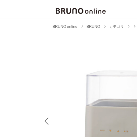
BRUNO online
BRUNO
カテゴリ
キ
BRAND
CATE
キッチ
BRUNO
キッ
MILESTO
食器
ブランド一覧
キッ
キッ
店舗一覧
ピクニ
CONTENTS
ラン
ラン
特集一覧
水筒
ランキング
その
コラム