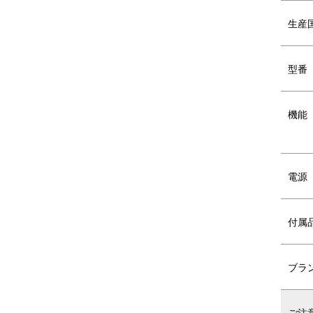
生産
型番
機能
POINT3. 充実のセット内容
専用容器×2、計量スプーン×1、水切りカッ
電源
も充実。
ライフスタイルや栄養バランスが整う新習慣
タートできます。
付属
ブラ
DETAIL
商品詳細
ご注