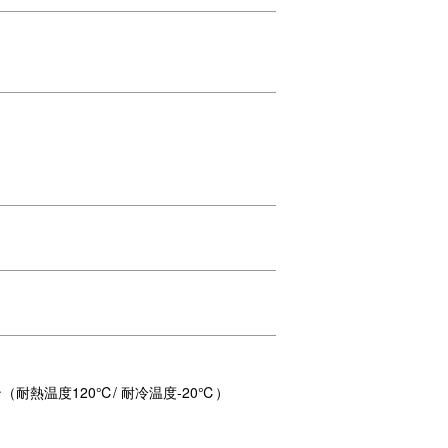
入るサイズ感
すっぽり入り、別容器に移し替える手間いら
るので毎日の習慣も無理なく続けられます。
の発酵フードは、付属の専用容器に入れてお
熱温度120℃/ 耐冷温度-20℃）