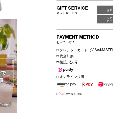
GIFT SERVICE
包装
ギフトサービス
メッセ
カー
PAYMENT METHOD
お支払い方法
□ クレジットカード（VISA/MASTER
□ 代金引換
□ 後払い決済
□ オンライン決済