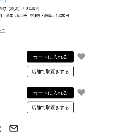
ュー）
ご利用案内
注文金額（税抜）の
3
%還元
re
ギフトサービス
料。通常：550円 沖縄県・離島：1,320円
よくある質問
いて
お問い合わせ
カートに入れる
カートに入れる