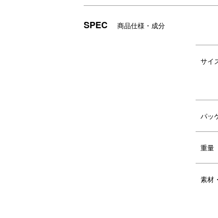
SPEC
商品仕様・成分
サイ
パッ
POINT1. 細かい設定とかんたん操作
重量
発酵において最も重要なのが「温度」と「
25℃～80℃まで1℃単位で設定できる温度
時間単位で設定できるタイマー機能を搭載
素材
とは待つだけ！
面倒な手間なく発酵フード作りにチャレン