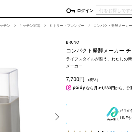
現在カ
ログイン
ッチン
キッチン家電
ミキサー・ブレンダー
コンパクト発酵メーカー
GORY
BRUNO
ン
more
インテリア
mo
コンパクト発酵メーカー 
チン家電
時計
ライフスタイルが整う、わたしの新
ログイン
生活家電
メーカー
パスワードをお忘れの方はこちら＞
チンツール
家具・収納
新規会員登録
7,700円
チンファブリック
ファブリック
（税込）
なら
月々1,283円
から。分
ックアイテム
more
ビューティー
mo
チボックス・弁当箱
スキンケア・フェイスケア
チバッグ・クーラートート
ヘアケア
相手の
ハンドケア
LIN
他ピクニックアイテム
ボディケア
アロマ