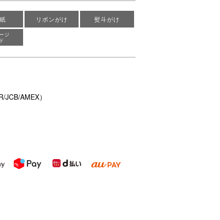
紙
リボンがけ
熨斗がけ
ージ
ド
/JCB/AMEX）