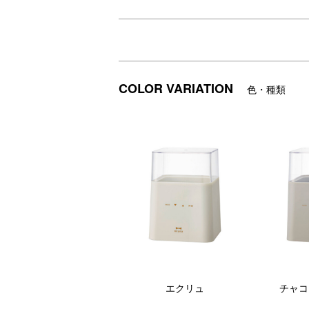
COLOR VARIATION
色・種類
下準備をしてボタンを押すだけ！ヨーグル
いろいろな発酵フードがおうちで簡単につ
温度は1度単位、時間は1時間単位と細かく
さらには肉や魚、卵料理をじっくりおいし
付属の専用容器は一度つくった発酵フード
本体には500mLの牛乳パックがすっぽり
エクリュ
チャコ
食生活が乱れがちなときこそ。ライフスタイ