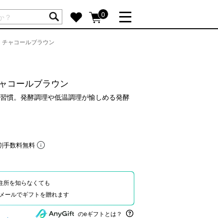
ートには商品が入っていません。
0
 チャコールブラウン
詳しく見る
GIFT FEATURE
re
結婚祝い
チャコールブラウン
出産祝い
習慣。発酵調理や低温調理が愉しめる発酵
新築・引越し祝い
転職・送別祝い
母の日ギフト
割手数料無料
re
おまとめ割引
more
住所を知らなくても
Eやメールでギフトを贈れます
SUPPORT
のeギフトとは？