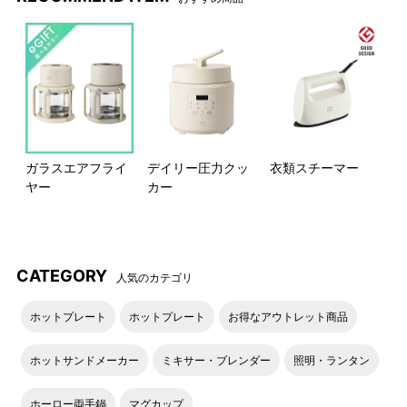
高さがありつまみやすいダイ
出力を選択してから、タイマ
ヤル。
ーダイヤルを回して加熱時間
を設定すると、過熱がスター
トするシンプル設計です。
ガラスエアフライ
デイリー圧力クッ
衣類スチーマー
ヤー
カー
CATEGORY
人気のカテゴリ
ホットプレート
ホットプレート
お得なアウトレット商品
ホットサンドメーカー
ミキサー・ブレンダー
照明・ランタン
ホーロー両手鍋
マグカップ
出力は以下のようになってま
タイマーダイヤルは以下のよ