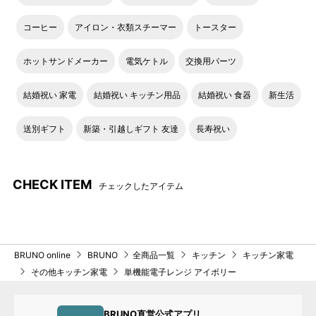
コーヒー
アイロン・衣類スチーマー
トースター
ホットサンドメーカー
電気ケトル
交換用パーツ
結婚祝い 家電
結婚祝い キッチン用品
結婚祝い 食器
新生活
送別ギフト
新築・引越しギフト 友達
長寿祝い
CHECK ITEM
チェックしたアイテム
BRUNO online
BRUNO
全商品一覧
キッチン
キッチン家電
その他キッチン家電
単機能電子レンジ アイボリー
BRUNO直営公式アプリ