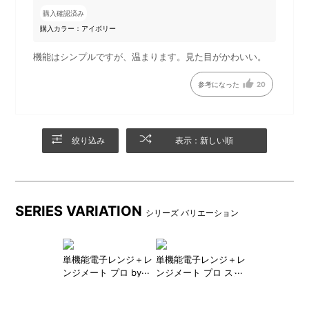
購入確認済み
●主なポイント
購入カラー：アイボリー
・直感的に使いやすい、2つのダイヤルの簡単操作
機能はシンプルですが、温まります。見た目がかわいい。
・16Lのコンパクトサイズ◎
・取っ手やダイヤルがアクセントの、シンプルながらも
参考になった
20
こだわりのデザイン
・お手入れラクラクなフラットテーブル
絞り込み
表示：新しい順
DETAIL
商品詳細
SERIES VARIATION
シリーズ バリエーション
インテリアから着想を得た取
っ手やダイヤルがアクセン
ト。（アイボリーはゴールド
単機能電子レンジ＋レ
単機能電子レンジ＋レ
カラー、チャコールはシルバ
ンジメート プロ by
ンジメート プロ スク
BRUNO セット
エア by BRUNO セッ
ーカラーになっています）
ト