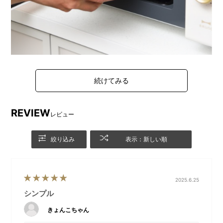
欲しい機能だけを詰め込んだ16L単機能レンジを、こだ
わりのデザインでまとめました。
本体はミニマルなカラーで統一。インテリアから着想を
REVIEW
得た取っ手やダイヤルがアクセントになっています。
レビュー
ボタンレス仕様を採用することで、直感的に使いやす
く。
絞り込み
表示：新しい順
ターンテーブルをなくしたフラットテーブル形状によ
り、お手入れもらくらくです。
東日本(50Hz)、西日本(60Hz)どちらでも使用可能なヘ
2025.6.25
ルツフリーで、最大650Wの高出力※ 。
シンプル
余計な機能をなくした、等身大のシンプル設計です。
※60Hzでは最大出力650W、50Hzでは最大出力
きょんこちゃん
500W。