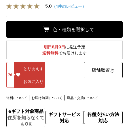
5.0
（1件のレビュー）
色・種類を選択して
明日8月9日
に発送予定
送料無料
でお届けします
とりあえず
店舗取置き
76
お気に入り
送料について
お届け時期について
返品・交換について
eギフト対象商品
ギフトサービス
各種支払い方法
住所を知らなくて
対応
対応
もOK