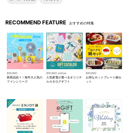
す。
うになってます。
200:200W、500:500W、
1分未満…20秒単位
HIGH: 最高出力
1～5分…30秒単位
RECOMMEND FEATURE
おすすめの特集
500W（50Hz）/650W(60Hz)
以降7分、10分、12分、15分
フラットテーブル形状で、お
手入れもラクチンです。
●カラーバリエーション
BRUNO
BRUNO online
BRUNO
新商品続々！毎年大人気の
人気家電が選べるオリジナ
お得なホットプレート鍋セ
ファンシリーズ
ルカタログギフト
ット
アイボリー
チャコール