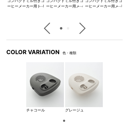
きコ
コンパクトミル付きコ
コンパクトミル付きコ
コンパクトミル付きコ
コ
サー
ーヒーメーカー用ドリ
ーヒーメーカー用メッ
ーヒーメーカー用メジ
ー
ッパー
シュフィルター
ャースプーン
ワ
COLOR VARIATION
色・種類
チャコール
グレージュ