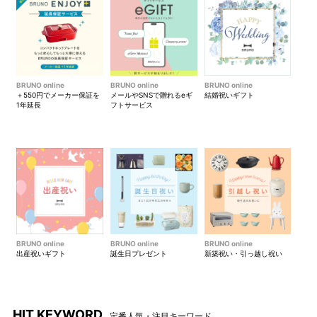
BRUNO online
BRUNO online
BRUNO online
＋550円でメーカー保証を
メールやSNSで贈れるeギ
結婚祝いギフト
1年延長
フトサービス
BRUNO online
BRUNO online
BRUNO online
出産祝いギフト
誕生日プレゼント
新築祝い・引っ越し祝い
HIT KEYWORD
定番人気・注目キーワード