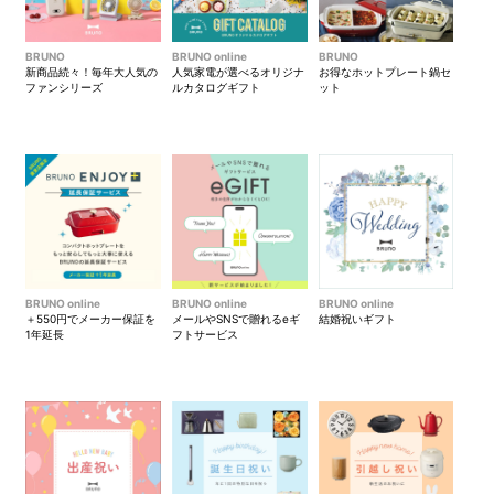
BRUNO
BRUNO online
BRUNO
新商品続々！毎年大人気の
人気家電が選べるオリジナ
お得なホットプレート鍋セ
ファンシリーズ
ルカタログギフト
ット
BRUNO online
BRUNO online
BRUNO online
＋550円でメーカー保証を
メールやSNSで贈れるeギ
結婚祝いギフト
1年延長
フトサービス