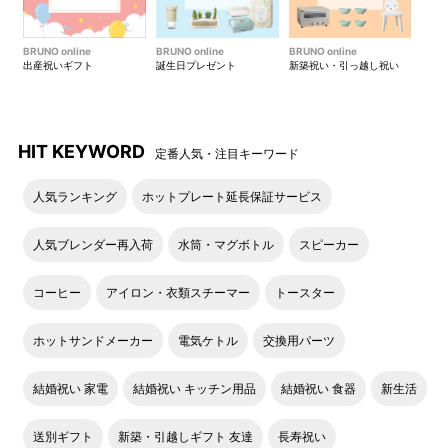
BRUNO online
BRUNO online
BRUNO online
出産祝いギフト
誕生日プレゼント
新築祝い・引っ越し祝い
HIT KEYWORD
定番人気・注目キーワード
人気ランキング
ホットプレート延長保証サービス
人気ブレンダー再入荷
水筒・マグボトル
スピーカー
コーヒー
アイロン・衣類スチーマー
トースター
ホットサンドメーカー
電気ケトル
交換用パーツ
結婚祝い 家電
結婚祝い キッチン用品
結婚祝い 食器
新生活
送別ギフト
新築・引越しギフト 友達
長寿祝い