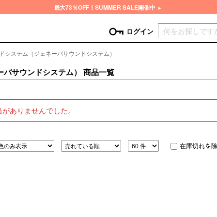
最大73％OFF！SUMMER SALE開催中
現在カ
ログイン
ウンドシステム（ジェネーバサウンドシステム）
GORY
ーバサウンドシステム） 商品一覧
ン
more
インテリア
mo
チン家電
時計
当がありませんでした。
ログイン
生活家電
パスワードをお忘れの方はこちら＞
チンツール
家具・収納
新規会員登録
チンファブリック
ファブリック
在庫切れを
ックアイテム
more
ビューティー
mo
チボックス・弁当箱
スキンケア・フェイスケア
チバッグ・クーラートート
ヘアケア
ハンドケア
他ピクニックアイテム
ボディケア