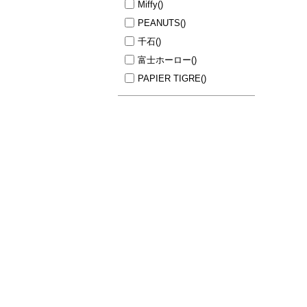
Miffy
()
PEANUTS
()
千石
()
富士ホーロー
()
PAPIER TIGRE
()