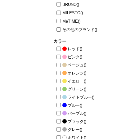
BRUNO
()
コラム
MILESTO
()
ニュース
ファッ
MeTIME
()
その他のブランド
()
トラ
ファ
カラー
バッ
レッド
()
ピンク
()
ベージュ
()
オレンジ
()
イエロー
()
グリーン
()
ライトブルー
()
ブルー
()
パープル
()
ブラック
()
グレー
()
ホワイト
()