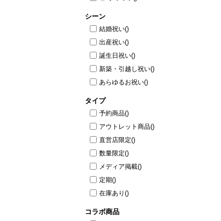
シーン
結婚祝い
()
出産祝い
()
誕生日祝い
()
新築・引越し祝い
()
あらゆるお祝い
()
タイプ
予約商品
()
アウトレット商品
()
直営店限定
()
数量限定
()
メディア掲載
()
定期
()
在庫あり
()
コラボ商品