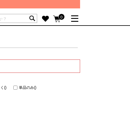
ートには商品が入っていません。
0
詳しく見る
GIFT FEATURE
re
結婚祝い
出産祝い
新築・引越し祝い
転職・送別祝い
除く
()
単品のみ
()
母の日ギフト
re
おまとめ割引
more
SUPPORT