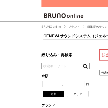
BRUNO online
ブランド
GENEVAサ
BRAND
CATE
GENEVAサウンドシステム（ジェネ
キッチ
BRUNO
キッ
MILESTO
絞り込み・再検索
該
食器
ブランド一覧
キッ
キッ
店舗一覧
金額
ピクニ
円
円
〜
CONTENTS
ラン
更新
クリア
ラン
特集一覧
水筒
ブランド
ランキング
その