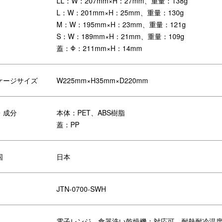
LL：W：207mm×H：27mm、重量：138g
L：W：201mm×H：25mm、重量：130g
M：W：195mm×H：23mm、重量：121g
S：W：189mm×H：21mm、重量：109g
蓋：Φ：211mm×H：14mm
ケージサイズ
W225mm×H35mm×D220mm
・成分
本体：PET、ABS樹脂
蓋：PP
国
日本
JTN-0700-SWH
電子レンジ、食器洗い乾燥機：対応可、耐熱耐冷温度：-2