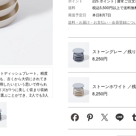
ポイント
225 ポイント | 通常ご
送料
税込5,500円以上で送料無
ション・トラベル
more
ベビー・キッズアイテム
mo
発送予定日
本日8月7日
ベル小物
おもちゃ・トイ
送料・お届け・お支払い・会員登録につ
ッション雑貨
ファッション
グ
その他ベビー・キッズアイテム
ストーングレー
／残り
8,250円
ットディッシュプレート。精度
も、古くから大切にされてき
用したいという思いで作られ
ストーンホワイト
／残
イズが1つに美しく収まり収納
8,250円
選ぶことができ、2人でも3人