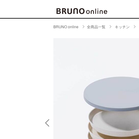
BRUNO online
全商品一覧
キッチン
BRAND
CATE
キッチ
BRUNO
キッ
MILESTO
食器
ブランド一覧
キッ
キッ
店舗一覧
ピクニ
CONTENTS
ラン
ラン
特集一覧
水筒
ランキング
その
コラム