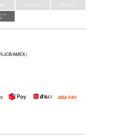
紙
リボンがけ
熨斗がけ
ージ
ド
/JCB/AMEX）