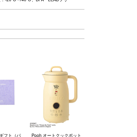
グギフト（パ
Pooh オートクックポット