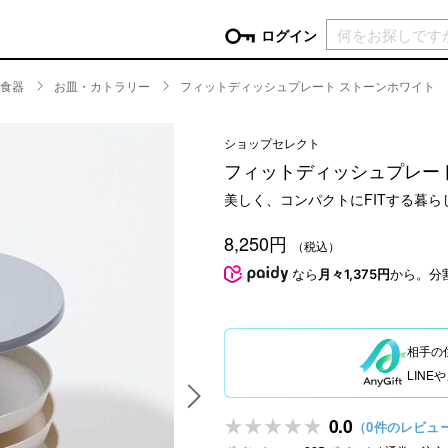
現在カ
ログイン
食器
お皿・カトラリー
フィットディッシュプレート ストーンホワイト
GORY
ショップセレクト
ン
more
インテリア
mo
フィットディッシュプレー
チン家電
時計
美しく、コンパクトにFITする暮
ログイン
生活家電
パスワードをお忘れの方はこちら＞
8,250円
チンツール
家具・収納
（税込）
新規会員登録
チンファブリック
ファブリック
なら
月々1,375円
から。分
ックアイテム
more
ビューティー
mo
チボックス・弁当箱
スキンケア・フェイスケア
相手の
チバッグ・クーラートート
ヘアケア
LIN
ハンドケア
他ピクニックアイテム
ボディケア
0.0
（0件のレビュ
アロマ