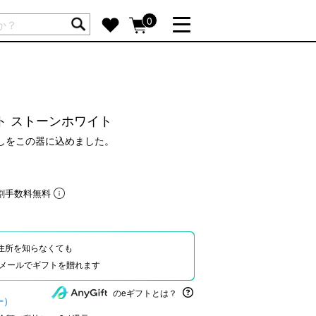
ートには商品が入っていません。
0
詳しく見る
GIFT FEATURE
re
結婚祝い
ト ストーンホワイト
出産祝い
らしをこの器に込めました。
新築・引越し祝い
転職・送別祝い
割手数料無料
母の日ギフト
re
おまとめ割引
more
住所を知らなくても
Eやメールでギフトを贈れます
SUPPORT
のeギフトとは？
ー）