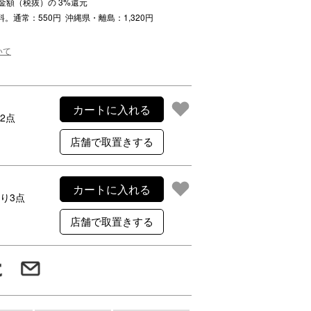
注文金額（税抜）の
3
%還元
ご利用案内
料。通常：550円 沖縄県・離島：1,320円
re
ギフトサービス
よくある質問
いて
お問い合わせ
カートに入れる
2点
カートに入れる
り3点