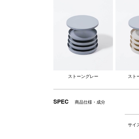
ストーングレー
スト
1人1人に丁度よいサイズを選ぶこと
他
ができ、2人でも3人でも組み合わせ
わ
SPEC
商品仕様・成分
で使い方はいろいろ！
が
サイ