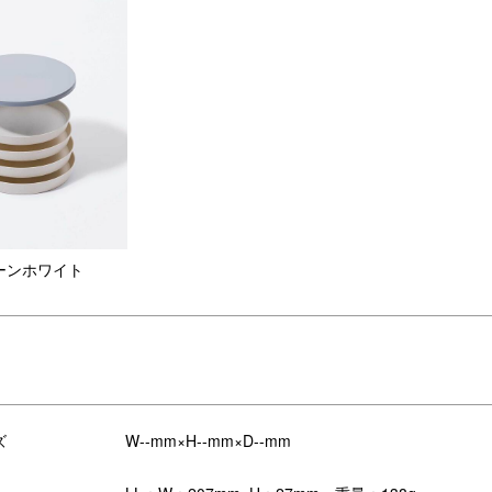
ーンホワイト
のフィットディッシュシリーズと合
せれば、スタイリッシュかつ統一感
◎。
ズ
W--mm×H--mm×D--mm