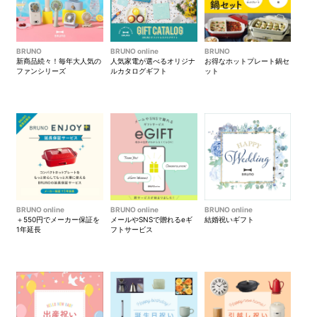
BRUNO
BRUNO online
BRUNO
新商品続々！毎年大人気の
人気家電が選べるオリジナ
お得なホットプレート鍋セ
ファンシリーズ
ルカタログギフト
ット
BRUNO online
BRUNO online
BRUNO online
＋550円でメーカー保証を
メールやSNSで贈れるeギ
結婚祝いギフト
1年延長
フトサービス