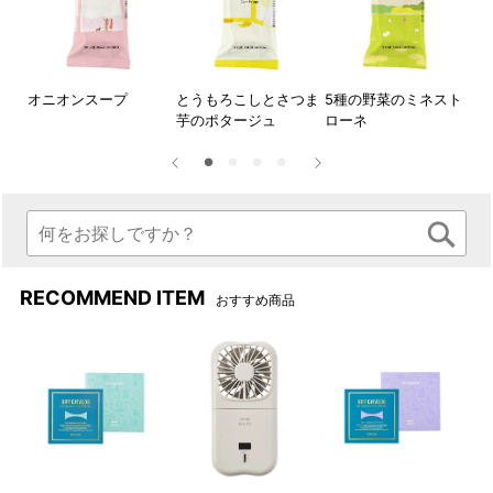
オニオンスープ
とうもろこしとさつま
5種の野菜のミネスト
魚
芋のポタージュ
ローネ
RECOMMEND ITEM
おすすめ商品