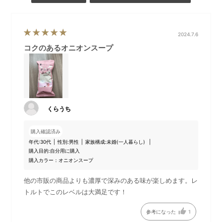
2024.7.6
コクのあるオニオンスープ
とうもろこしとさつま芋のポタージュ
優しい甘さが特徴のポタージュです。さつま芋の風味が口いっ
ぱいに広がり、とうもろこしの香りがふんわりと残るシンプル
な味わいです。
■原材料名
スイートコーンパウダー（国内製造）、全粉乳、ローストオニ
くらうち
オンペースト、さつま芋ペースト、乳等を主要原料とする食
品、バター、食塩、砂糖、香辛料／増粘多糖類、酸化防止剤
購入確認済み
（V．E）、（一部に卵・乳成分を含む）
年代:
30代
性別:
男性
家族構成:
未婚(一人暮らし)
購入目的:
自分用に購入
購入カラー：オニオンスープ
5種の野菜のミネストローネ
他の市販の商品よりも濃厚で深みのある味が楽しめます。レ
トルトでこのレベルは大満足です！
野菜やしいたけのだしがベースの、生姜が効いたベジタリアン
のスープです。とろろやオクラのとろみに、野菜のシャキシャ
参考になった
1
キ感や色合いも楽しめます。