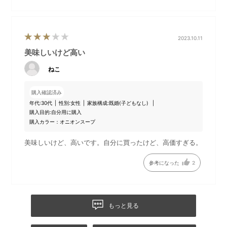
■原材料名
でん粉分解物、野菜エキスパウダー、でん粉、ブイヨン、しい
たけエキスパウダー、ミルポワ、食塩、香辛料、具（キャベツ
（国産）、ごぼう、長芋、オクラ、人参、大麦、生姜）／酸化
2023.10.11
防止剤（V．E）、（一部にやまいもを含む）
美味しいけど高い
ねこ
魚介のチャウダー
購入確認済み
鯛とあさりのだしをベースにしたチャウダーです。ズッキーニ
年代:
30代
性別:
女性
家族構成:
既婚(子どもなし)
購入目的:
自分用に購入
やセロリがスープを軽やかにしつつ、帆立の甘さと旨味を引き
購入カラー：オニオンスープ
立てます。
■原材料名 全粉乳、ローストオニオンペースト、あさりエキ
美味しいけど、高いです。自分に買ったけど、高価すぎる。
ス、でん粉、野菜エキスパウダー、ブイヨン、鯛だし、香味
油、香辛料、食塩、具（キャベツ（国産）、ズッキーニ、ほた
参考になった
2
て貝、玉ねぎ、セロリ、乾燥タイム）／酸化防止剤（V.E）、
（一部に乳成分・大豆を含む）
もっと見る