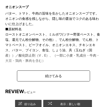
オニオンスープ
バター、トマト、牛肉の旨味を生かしたオニオンスープです。
オニオンの食感を残しながら、隠し味の醤油でコクのある味わ
いに仕上げました。
■原材料名
ローストオニオンペースト、ミルポワ(ソテー野菜ペースト、食
塩、還元でん粉分解物、その他）、でん粉分解物、でん粉、ト
マトペースト、ビーフオイル、オニオンエキス、チキンエキ
ス、バター、ブイヨン、食塩、しょう油、具（玉ねぎ（国
産））／酸化防止剤（V．E）、（一部に小麦・乳成分・牛肉・
大豆・鶏肉・豚肉を含む）
REVIEW
レビュー
絞り込み
表示：新しい順