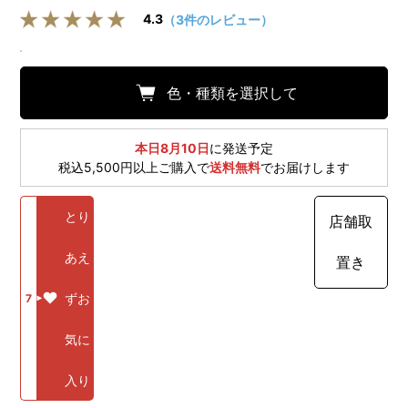
4.3
（3件のレビュー）
色・種類を選択して
本日8月10日
に発送予定
税込5,500円以上ご購入で
送料無料
でお届けします
とり
店舗取
あえ
置き
ずお
7
気に
入り