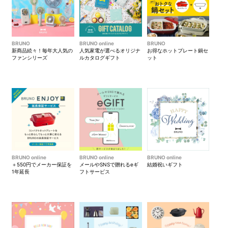
BRUNO
BRUNO online
BRUNO
新商品続々！毎年大人気の
人気家電が選べるオリジナ
お得なホットプレート鍋セ
ファンシリーズ
ルカタログギフト
ット
BRUNO online
BRUNO online
BRUNO online
＋550円でメーカー保証を
メールやSNSで贈れるeギ
結婚祝いギフト
1年延長
フトサービス