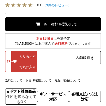
5.0
（3件のレビュー）
色・種類を選択して
本日8月9日
に発送予定
税込5,500円以上ご購入で
送料無料
でお届けします
とりあえず
店舗取置き
27
お気に入り
送料について
お届け時期について
返品・交換について
eギフト対象商品
ギフトサービス
各種支払い方法
住所を知らなくて
対応
対応
もOK