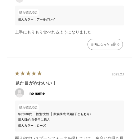
購入確認済み
購入カラー：アールグレイ
上手にもりもり食べれるようになりました
参考になった
0
2025.2.1
見た目がかわいい！
no name
購入確認済み
年代:
30代
性別:
女性
家族構成:
既婚(子どもあり)
購入目的:
自分用に購入
購入カラー：ローズ
握りやすいスプーンフォークを探していて、色合いや見た目