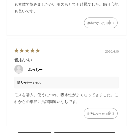
も素敵で悩みましたが、モスもとても綺麗でした。触り心地
も良いです。
参考になった
7
2020.4.10
色もいい
みっちー
「育てるタオル」とは？
洗って乾かすたびに、繊維はさらに空気を含み、柔らかくそし
購入カラー：モス
てふっくらと変化していきます。糸の重量は最小限に抑えて設
計され、驚きの軽さを実現しています。「育てるタオル」の糸
モスを購入。使うにつれ、吸水性がよくなってきました。こ
は撚り(より)がしっかり入っているので、毛羽落ちが少ないのも
れからの季節に活躍間違いなしです。
特徴です。
時間を重ねた分だけ、使い心地の良さが増していくのに驚かさ
参考になった
3
れるはずです。