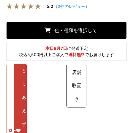
5.0
（2件のレビュー）
色・種類を選択して
本日8月7日
に発送予定
税込5,500円以上ご購入で
送料無料
でお届けします
と
店舗
り
取置
あ
き
え
ず
12