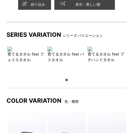
絞り込み
表示：新しい順
SERIES VARIATION
シリーズ バリエーション
育てるタオル feel フ
育てるタオル feel バ
育てるタオル feel プ
ェイスタオル
スタオル
チハンドタオル
カラーは5種類
筒形BOK入り
穏やかでナチュラルな印象の
今までのタオルにはない存在
チャコール、モス、ミスト、
感を放つ筒形BOKに、タグと
ロータス、フォグブルーから
リボン風の留めゴムが付属し
お選びいただけます。
ます。
COLOR VARIATION
色・種類