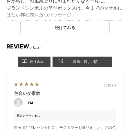
さが増し、お風呂上りに包まれたくなる一枚に。
ブランドシンボルの筒型ボックスは、今までのタオルに
はない存在感を放つパッケージ。
肌触りを感じて、自然の色を感じて、穏やかな時間に身
をまかせる。そんなライフスタイルをお手伝いします。
REVIEW
レビュー
絞り込み
表示：新しい順
2020.9.5
色合いが素敵
洗うたびにふっくらと育つバスタオル
TM
時には自分へのご褒美に、時には大切な方への贈り物に選んで
欲しい、育てるタオルのボックス入りシリーズ「feel」。新しく
購入カラー：モス
なったパイルヘムで空気を纏うような軽さ、ふわふわな使用感
自分用とプレゼント用に、モスカラーを選びました。どの色
をより実感していただける、ワンランク上のバスタオルです。