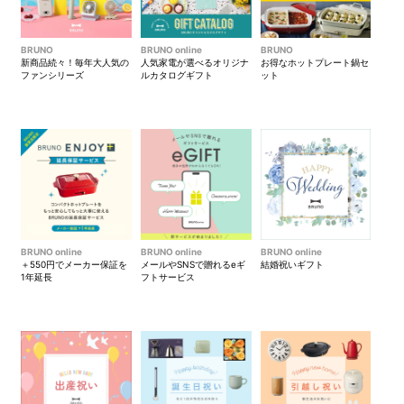
BRUNO
BRUNO online
BRUNO
新商品続々！毎年大人気の
人気家電が選べるオリジナ
お得なホットプレート鍋セ
ファンシリーズ
ルカタログギフト
ット
BRUNO online
BRUNO online
BRUNO online
＋550円でメーカー保証を
メールやSNSで贈れるeギ
結婚祝いギフト
1年延長
フトサービス