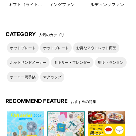
ギフト（ライトブ
ィングファン
ルディングファン
DETAIL
ルー）
商品詳細
チャコールカラーのテーマは「ふかみのある あじわい」
CATEGORY
人気のカテゴリ
ホットプレート
ホットプレート
お得なアウトレット商品
ホットサンドメーカー
ミキサー・ブレンダー
照明・ランタン
モスカラーのテーマは「しずかな ただずまい」
ホーロー両手鍋
マグカップ
ミストカラーのテーマは「きよらかな さわりここち」
RECOMMEND FEATURE
おすすめの特集
ロータスカラーのテーマは「さきほこる かおり」