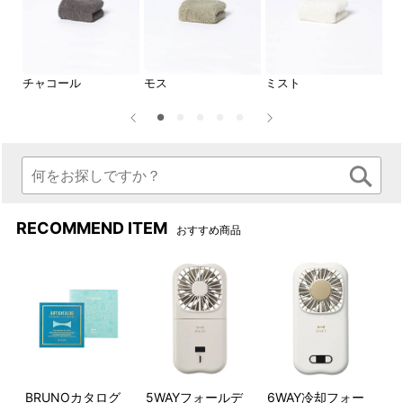
チャコール
モス
ミスト
ロ
自分へのご褒美やギフトにお
サイズ比較
すすめ
バスタオル
ちょっとした特別感のあるタ
・W600mm×H1200mm
オルは、時には自分へのご褒
フェイスタオル
RECOMMEND ITEM
美に、時には大切な方への贈
・W340mm×H850mm
おすすめ商品
り物に。
プチフェイス
・W200mm×H400mm
■イメージ画像には、サイズ違いや当サイトで取り扱い
のない商品が含まれています。
BRUNOカタログ
5WAYフォールデ
6WAY冷却フォー