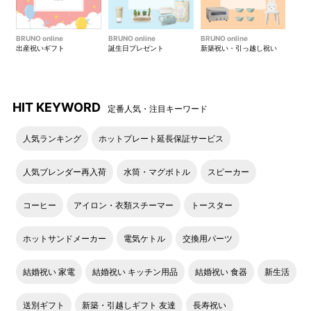
BRUNO online
BRUNO online
BRUNO online
出産祝いギフト
誕生日プレゼント
新築祝い・引っ越し祝い
HIT KEYWORD
定番人気・注目キーワード
人気ランキング
ホットプレート延長保証サービス
人気ブレンダー再入荷
水筒・マグボトル
スピーカー
コーヒー
アイロン・衣類スチーマー
トースター
ホットサンドメーカー
電気ケトル
交換用パーツ
結婚祝い 家電
結婚祝い キッチン用品
結婚祝い 食器
新生活
送別ギフト
新築・引越しギフト 友達
長寿祝い