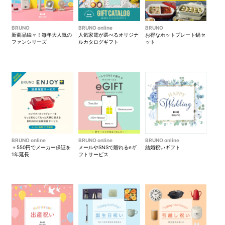
BRUNO
BRUNO online
BRUNO
新商品続々！毎年大人気の
人気家電が選べるオリジナ
お得なホットプレート鍋セ
ファンシリーズ
ルカタログギフト
ット
BRUNO online
BRUNO online
BRUNO online
＋550円でメーカー保証を
メールやSNSで贈れるeギ
結婚祝いギフト
1年延長
フトサービス