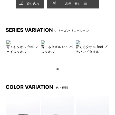
絞り込み
表示：新しい順
SERIES VARIATION
シリーズ バリエーション
育てるタオル feel フ
育てるタオル feel バ
育てるタオル feel プ
ェイスタオル
スタオル
チハンドタオル
カラーは5種類
筒形BOK入り
穏やかでナチュラルな印象の
今までのタオルにはない存在
チャコール、モス、ミスト、
感を放つ筒形BOKに、タグと
ロータス、フォグブルーから
リボン風の留めゴムが付属し
お選びいただけます。
ます。
COLOR VARIATION
色・種類