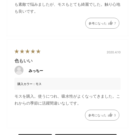
も素敵で悩みましたが、モスもとても綺麗でした。触り心地
も良いです。
参考になった
7
2020.4.10
色もいい
みっちー
「育てるタオル」とは？
洗って乾かすたびに、繊維はさらに空気を含み、柔らかくそし
購入カラー：モス
てふっくらと変化していきます。糸の重量は最小限に抑えて設
計され、驚きの軽さを実現しています。「育てるタオル」の糸
モスを購入。使うにつれ、吸水性がよくなってきました。こ
は撚り(より)がしっかり入っているので、毛羽落ちが少ないのも
れからの季節に活躍間違いなしです。
特徴です。
時間を重ねた分だけ、使い心地の良さが増していくのに驚かさ
参考になった
3
れるはずです。