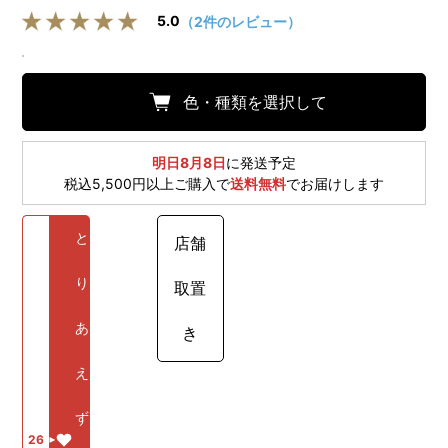
5.0
（2件のレビュー）
色・種類を選択して
明日8月8日
に発送予定
税込5,500円以上ご購入で
送料無料
でお届けします
と
店舗
り
取置
あ
き
え
ず
26