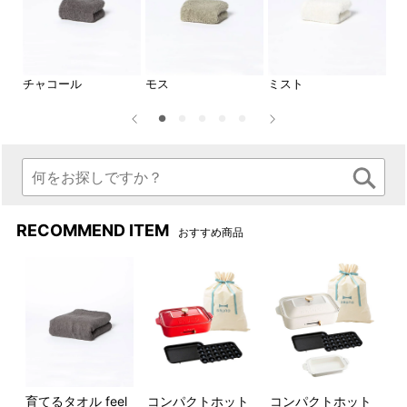
チャコール
モス
ミスト
ロ
自分へのご褒美やギフトにお
サイズ比較
すすめ
バスタオル
ちょっとした特別感のあるタ
・W600mm×H1200mm
オルは、時には自分へのご褒
フェイスタオル
RECOMMEND ITEM
美に、時には大切な方への贈
・W340mm×H850mm
おすすめ商品
り物に。
プチフェイス
・W200mm×H400mm
■イメージ画像には、サイズ違いや当サイトで取り扱い
のない商品が含まれています。
育てるタオル feel
コンパクトホット
コンパクトホット