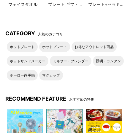
フェイスタオル
プレート ギフト巾
プレート+セラミ
DETAIL
着XLセット
ックコート鍋 ギフ
商品詳細
ト巾着XLセット
チャコールカラーのテーマは「ふかみのある あじわい」
CATEGORY
人気のカテゴリ
ホットプレート
ホットプレート
お得なアウトレット商品
ホットサンドメーカー
ミキサー・ブレンダー
照明・ランタン
モスカラーのテーマは「しずかな ただずまい」
ホーロー両手鍋
マグカップ
ミストカラーのテーマは「きよらかな さわりここち」
RECOMMEND FEATURE
おすすめの特集
ロータスカラーのテーマは「さきほこる かおり」