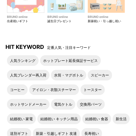
BRUNO online
BRUNO online
BRUNO online
出産祝いギフト
誕生日プレゼント
新築祝い・引っ越し祝い
HIT KEYWORD
定番人気・注目キーワード
人気ランキング
ホットプレート延長保証サービス
人気ブレンダー再入荷
水筒・マグボトル
スピーカー
コーヒー
アイロン・衣類スチーマー
トースター
ホットサンドメーカー
電気ケトル
交換用パーツ
結婚祝い 家電
結婚祝い キッチン用品
結婚祝い 食器
新生活
送別ギフト
新築・引越しギフト 友達
長寿祝い