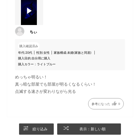
ちぃ
購入確認済み
年代:
20代
性別:
女性
家族構成:
未婚(家族と同居)
購入目的:
自分用に購入
購入カラー：ライトブルー
めっちゃ明るい！
真っ暗な部屋でも部屋が明るくなるくらい！
点滅する速さが変わりながら光る
参考になった
9
絞り込み
表示：新しい順