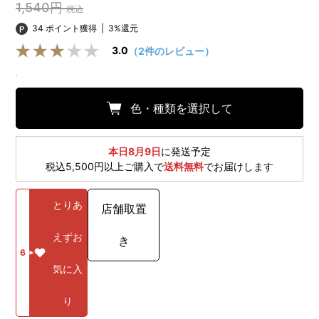
1,540円
税込
34 ポイント獲得
|
3%還元
3.0
（2件のレビュー）
色・種類を選択して
本日8月9日
に発送予定
税込5,500円以上ご購入で
送料無料
でお届けします
とりあ
店舗取置
えずお
き
6
気に入
り