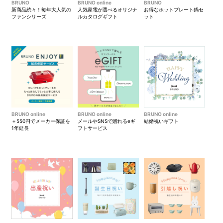
BRUNO
BRUNO online
BRUNO
新商品続々！毎年大人気の
人気家電が選べるオリジナ
お得なホットプレート鍋セ
ファンシリーズ
ルカタログギフト
ット
BRUNO online
BRUNO online
BRUNO online
＋550円でメーカー保証を
メールやSNSで贈れるeギ
結婚祝いギフト
1年延長
フトサービス