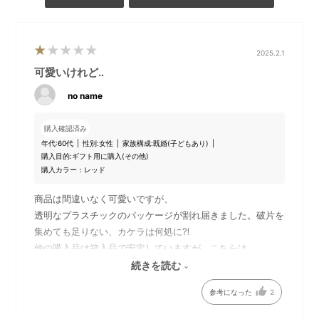
2025.2.1
可愛いけれど‥
no name
購入確認済み
年代:
60代
性別:
女性
家族構成:
既婚(子どもあり)
購入目的:
ギフト用に購入(その他)
購入カラー：レッド
商品は間違いなく可愛いですが、
透明なプラスチックのパッケージが割れ届きました。破片を
集めても足りない、カケラは何処に⁈
他の購入品は箱入品で安定していますが、こちらは
緩衝材で包んで欲しかったです。
続きを読む
プレゼント用でしたので、残念です。
参考になった
2