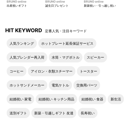
BRUNO online
BRUNO online
BRUNO online
出産祝いギフト
誕生日プレゼント
新築祝い・引っ越し祝い
HIT KEYWORD
定番人気・注目キーワード
人気ランキング
ホットプレート延長保証サービス
人気ブレンダー再入荷
水筒・マグボトル
スピーカー
コーヒー
アイロン・衣類スチーマー
トースター
ホットサンドメーカー
電気ケトル
交換用パーツ
結婚祝い 家電
結婚祝い キッチン用品
結婚祝い 食器
新生活
送別ギフト
新築・引越しギフト 友達
長寿祝い