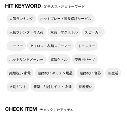
HIT KEYWORD
定番人気・注目キーワード
人気ランキング
ホットプレート延長保証サービス
人気ブレンダー再入荷
水筒・マグボトル
スピーカー
コーヒー
アイロン・衣類スチーマー
トースター
ホットサンドメーカー
電気ケトル
交換用パーツ
結婚祝い 家電
結婚祝い キッチン用品
結婚祝い 食器
新生活
送別ギフト
新築・引越しギフト 友達
長寿祝い
CHECK ITEM
チェックしたアイテム