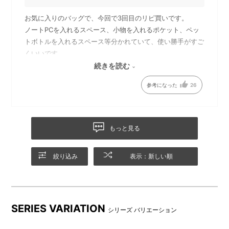
お気に入りのバッグで、今回で3回目のリピ買いです。
ノートPCを入れるスペース、小物を入れるポケット、ペッ
トボトルを入れるスペース等分かれていて、使い勝手がすご
くいいです。
リックサックリュックサックしてないデザインも気に入って
続きを読む
ます。
参考になった
26
ボトルや折り畳み傘の収納に
背面のファスナーポケット
便利なサイドポケット
もっと見る
絞り込み
表示：新しい順
SERIES VARIATION
シリーズ バリエーション