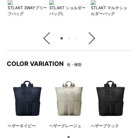
ッ
STLAKT 3WAYブリー
STLAKT ショルダー
STLAKT マルチショ
ST
フバッグ
バッグL
ルダーバッグ
ン
ベルトの裏側は通気性の良い
簡易ロック付きで防犯面も安
メッシュ素材
心
COLOR VARIATION
色・種類
13インチのノートPCが収納で
背面にはキャリーオン用のテ
きるクッション付きスリーブ
ープ付き
ヘザーネイビー
ヘザーグレージュ
ヘザーブラック
ポケット