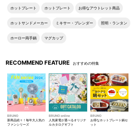
ホットプレート
ホットプレート
お得なアウトレット商品
ホットサンドメーカー
ミキサー・ブレンダー
照明・ランタン
ホーロー両手鍋
マグカップ
＜モデル身長：161cm＞
RECOMMEND FEATURE
おすすめの特集
BRUNO
BRUNO online
BRUNO
新商品続々！毎年大人気の
人気家電が選べるオリジナ
お得なホットプレート鍋セ
ファンシリーズ
ルカタログギフト
ット