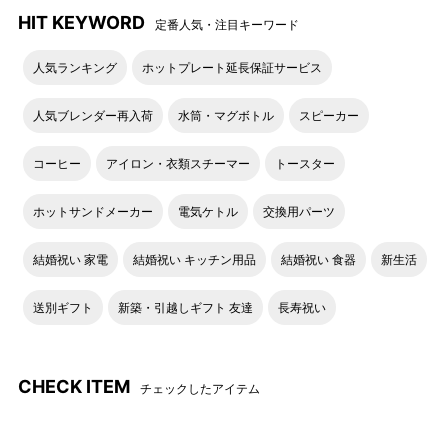
HIT KEYWORD
定番人気・注目キーワード
人気ランキング
ホットプレート延長保証サービス
人気ブレンダー再入荷
水筒・マグボトル
スピーカー
コーヒー
アイロン・衣類スチーマー
トースター
＜モデル身長：163cm＞
＜モデル身長：177cm＞
ホットサンドメーカー
電気ケトル
交換用パーツ
結婚祝い 家電
結婚祝い キッチン用品
結婚祝い 食器
新生活
送別ギフト
新築・引越しギフト 友達
長寿祝い
CHECK ITEM
チェックしたアイテム