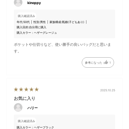
kinoppy
購入確認済み
年代:
50代
性別:
男性
家族構成:
既婚(子どもあり)
DETAIL
購入目的:
自分用に購入
商品詳細
購入カラー：ヘザーグレージュ
ポケットや仕切りなど、使い勝手の良いバッグだと思いま
す。
参考になった
1
2025.10.25
お気に入り
ハリー
トート持ちもできる2WAY
持ち手
購入確認済み
購入カラー：ヘザーブラック