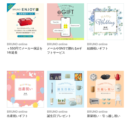
＜モデル身長：163cm＞
＜モデル身長：163cm＞
BRUNO online
BRUNO online
BRUNO online
＋550円でメーカー保証を
メールやSNSで贈れるeギ
結婚祝いギフト
1年延長
フトサービス
＜モデル身長：163cm＞
●STLAKT バックパックMより、一回り大きい
『STLAKT バッ
クパック』はこちら！
BRUNO online
BRUNO online
BRUNO online
出産祝いギフト
誕生日プレゼント
新築祝い・引っ越し祝い