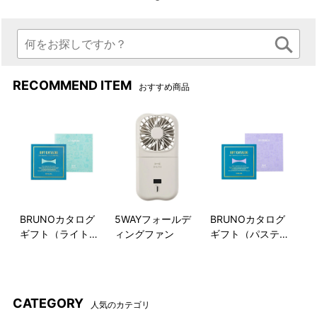
SNAP PHOTO
スナップ写真
RECOMMEND ITEM
おすすめ商品
BRUNOカタログ
5WAYフォールデ
BRUNOカタログ
ギフト（ライトブ
ィングファン
ギフト（パステル
＜モデル身長：161cm＞
＜モデル身長：161cm＞
ルー）
ラベンダー）
CATEGORY
人気のカテゴリ