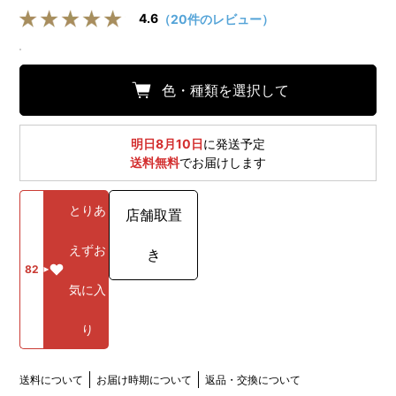
4.6
（20件のレビュー）
色・種類を選択して
明日8月10日
に発送予定
送料無料
でお届けします
とりあ
店舗取置
えずお
き
82
気に入
り
送料について
お届け時期について
返品・交換について