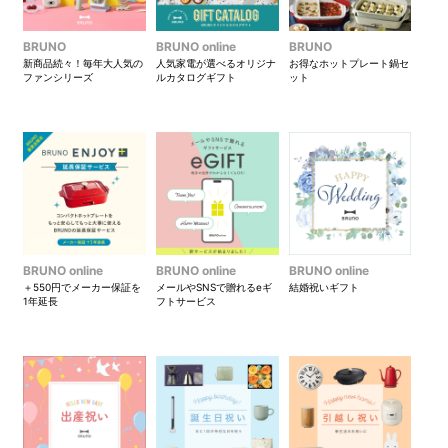
BRUNO
BRUNO online
BRUNO
新商品続々！毎年大人気の
人気家電が選べるオリジナ
お得なホットプレート鍋セ
ファンシリーズ
ルカタログギフト
ット
BRUNO online
BRUNO online
BRUNO online
＋550円でメーカー保証を
メールやSNSで贈れるeギ
結婚祝いギフト
1年延長
フトサービス