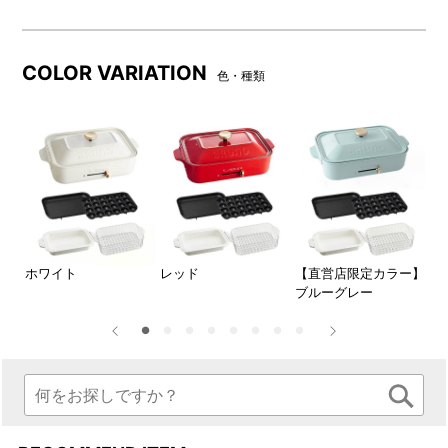
●「コンパクトホットプレート」「セラミックコート鍋」「ス
チーマー(1段)」の詳細は、下記よりご覧いただけます。
COLOR VARIATION
色・種類
コンパクトホットプレート
コンパクトホットプレート用セ
ラミックコート鍋
コンパクトホットプレート用ス
チーマー(1段)
ラ
ホワイト
レッド
【直営店限定カラー】
ネ
ー
ブルーグレー