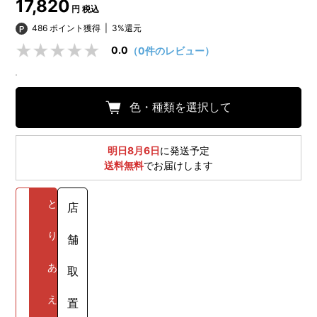
17,820
円 税込
486 ポイント獲得
|
3%還元
0.0
（0件のレビュー）
色・種類を選択して
明日8月6日
に発送予定
送料無料
でお届けします
と
店
り
舗
あ
取
え
置