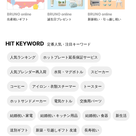
BRUNO online
BRUNO online
BRUNO online
出産祝いギフト
誕生日プレゼント
新築祝い・引っ越し祝い
HIT KEYWORD
定番人気・注目キーワード
人気ランキング
ホットプレート延長保証サービス
人気ブレンダー再入荷
水筒・マグボトル
スピーカー
コーヒー
アイロン・衣類スチーマー
トースター
ホットサンドメーカー
電気ケトル
交換用パーツ
結婚祝い 家電
結婚祝い キッチン用品
結婚祝い 食器
新生活
送別ギフト
新築・引越しギフト 友達
長寿祝い