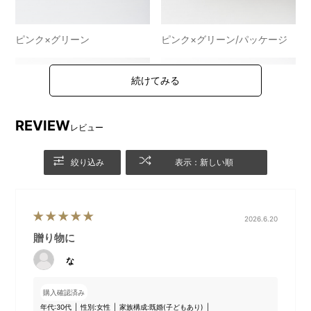
ピンク×グリーン
ピンク×グリーン/パッケージ
REVIEW
レビュー
絞り込み
表示：新しい順
2026.6.20
ホワイト×ネイビー
ホワイト×ネイビー/パッケー
贈り物に
ジ
な
●ペアHASHI(若狭塗/美濃焼)
購入確認済み
年代:
30代
性別:
女性
家族構成:
既婚(子どもあり)