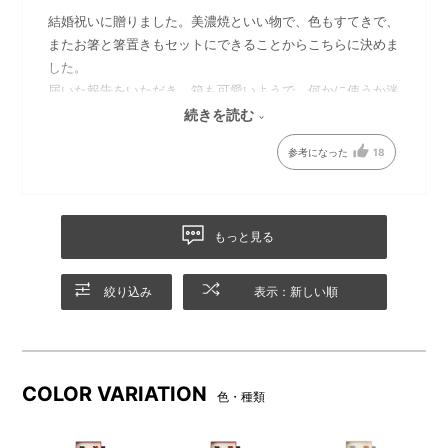
結婚祝いに贈りました。美濃焼といい物で、色もすてきで、
またお箸と箸置きもセットにできることからこちらに決めま
した。
届いた報告をいただき、箱も可愛いようで、何かに使うか迷
っているようでした。また、メッセージもいくつかデザイン
パール風の箸置きは「健康、
サイズ感
続きを読む
長寿、円満」の意味を持ち、
があり、相手にぴったりなデザインを選ぶことができ大変喜
参考になった
18
ご結婚祝いに◎。
んでいただけました。
もっと見る
絞り込み
表示：新しい順
COLOR VARIATION
色・種類
レッド×ネイビー
レッド×ネイビー/パッケージ