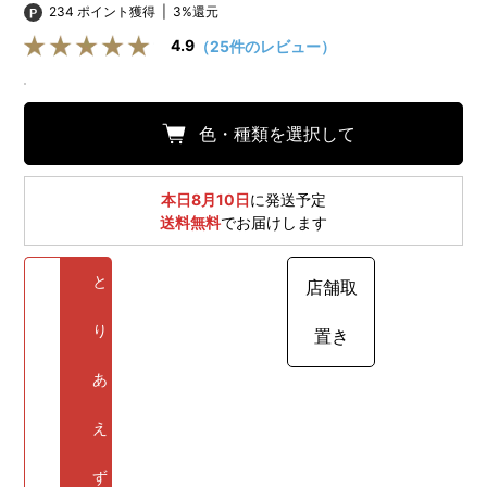
234 ポイント獲得
|
3%還元
4.9
（25件のレビュー）
色・種類を選択して
本日8月10日
に発送予定
送料無料
でお届けします
と
店舗取
り
置き
あ
え
ず