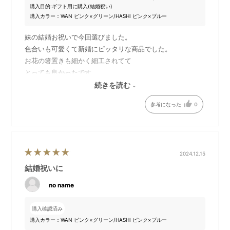
購入目的:
ギフト用に購入(結婚祝い)
購入カラー：WAN ピンク×グリーン/HASHI ピンク×ブルー
妹の結婚お祝いで今回選びました。
色合いも可愛くて新婚にピッタリな商品でした。
お花の箸置きも細かく細工されてて
とっても良かったです。
喜んでもらえてよかったです。
続きを読む
参考になった
0
若狭塗の八角箸には、パール
八角箸は「末広がりの八」を
とリングをイメージした美濃
表す縁起物として親しまれて
焼の箸置きがセットに。
います。
2024.12.15
結婚祝いに
no name
購入確認済み
購入カラー：WAN ピンク×グリーン/HASHI ピンク×ブルー