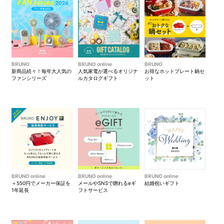
BRUNO
BRUNO online
BRUNO
新商品続々！毎年大人気の
人気家電が選べるオリジナ
お得なホットプレート鍋セ
ファンシリーズ
ルカタログギフト
ット
BRUNO online
BRUNO online
BRUNO online
＋550円でメーカー保証を
メールやSNSで贈れるeギ
結婚祝いギフト
1年延長
フトサービス