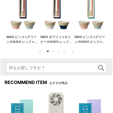
イ
WAN ピンク×グリー
WAN ホワイト×ネイ
WAN ピンク×グリー
W
ク×
ン/HASHI レッド×ネ
ビー/HASHI レッド×
ン/HASHI ピンク×ブ
ビ
イビー
ネイビー
ルー
ブ
ピンク×ブルー
ピンク×ブルー/パッケージ
RECOMMEND ITEM
おすすめ商品