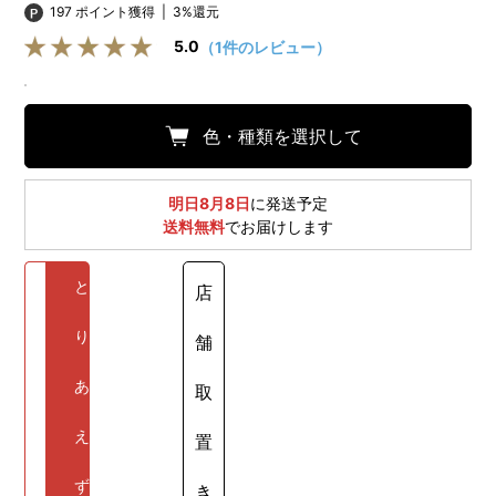
197 ポイント獲得
|
3%還元
5.0
（1件のレビュー）
色・種類を選択して
明日8月8日
に発送予定
送料無料
でお届けします
と
店
り
舗
あ
取
え
置
ず
き