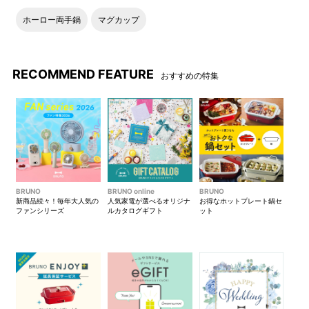
カラーにより口縁のデザイン
が異なるのもポイント。
ホーロー両手鍋
マグカップ
●Emboss mug
RECOMMEND FEATURE
おすすめの特集
大きめサイズで、コーヒーや
陶磁器の質感が愉しめる、大
お茶などお気に入りのドリン
きなBRUNOのエンボスロゴが
クをたっぷり愉しめます。
特長的なデザインです。
マグ同士でスタッキングが可
ナチュラルな風合いの紙箱パ
能。色違いで揃えたり、ペア
ッケージ入りです。
BRUNO
BRUNO online
BRUNO
新商品続々！毎年大人気の
人気家電が選べるオリジナ
お得なホットプレート鍋セ
ギフトとしてもおすすめ。
ファンシリーズ
ルカタログギフト
ット