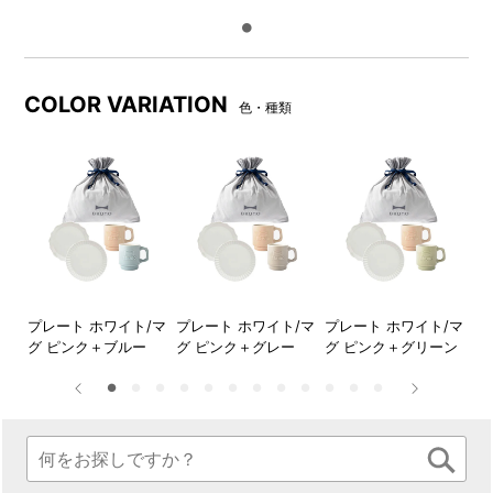
すべてのギフトバッグセット
メッセージボードの中央の切
には、箱内にメッセージボー
込み部分には、ギフトカード
ドがセットされています。
を差し込めるようになってい
るので、ギフトカードサービ
COLOR VARIATION
色・種類
ス（無料）にメッセージに想
いを込めて添えれば、さらに
特別な贈りものに。
DETAIL
商品詳細
●FLOWERプレートセットΦ17
マグ
プレート ホワイト/マ
プレート ホワイト/マ
プレート ホワイト/マ
プ
グ ピンク＋ブルー
グ ピンク＋グレー
グ ピンク＋グリーン
グ