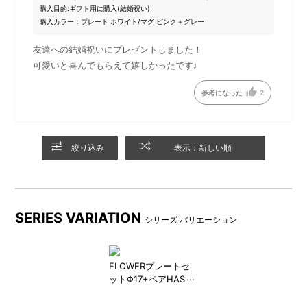
購入目的:
ギフト用に購入(結婚祝い)
購入カラー：プレート ホワイト/マグ ピンク＋グレー
友達への結婚祝いにプレゼントしました！
可愛いと喜んでもらえて嬉しかったです♩
ギフトを受け取ったあとも、
ギフトバッグには持ち手が付
参考になった
2
小物の収納などで長くつかえ
いているのでエコバッグとし
る、コットン100％のギフトバ
ても使えます。
ッグ
絞り込み
表示：新しい順
SERIES VARIATION
シリーズ バリエーション
FLOWERプレートセ
ットΦ17+ペアHASHI
ギフトバッグセット