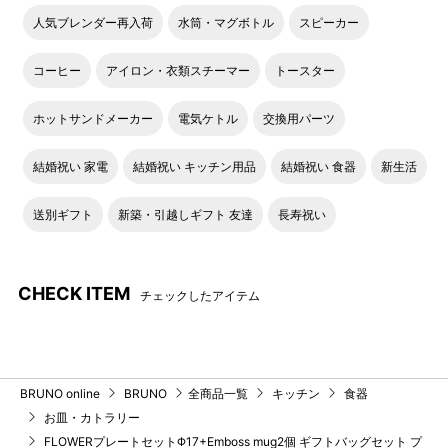
人気ブレンダー再入荷
水筒・マグボトル
スピーカー
コーヒー
アイロン・衣類スチーマー
トースター
ホットサンドメーカー
電気ケトル
交換用パーツ
結婚祝い 家電
結婚祝い キッチン用品
結婚祝い 食器
新生活
送別ギフト
新築・引越しギフト 友達
長寿祝い
CHECK ITEM
チェックしたアイテム
BRUNO online
BRUNO
全商品一覧
キッチン
食器
お皿・カトラリー
FLOWERプレートセットΦ17+Emboss mug2個 ギフトバッグセット プ