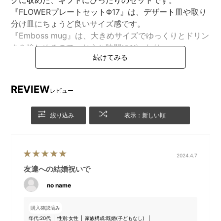
『FLOWERプレートセットΦ17』は、デザート皿や取り
分け皿にちょうど良いサイズ感です。
『Emboss mug』は、大きめサイズでゆっくりとドリン
クを愉しめるので、おうち時間にぴったり。
さらに、ギフトを受け取ったあとも長くつかえるギフト
バッグにお入れしてお届けいたします。
REVIEW
レビュー
●BRUNO online限定オリジナルギフトバッグのラッピ
ングとメッセージボード
絞り込み
表示：新しい順
※本商品はメッセージボードをセットした状態のセット
のため、配送段ボールのサイズの都合上、他の商品と合
わせての注文をご遠慮いただいております。
2024.4.7
友達への結婚祝いで
no name
購入確認済み
年代:
20代
性別:
女性
家族構成:
既婚(子どもなし)