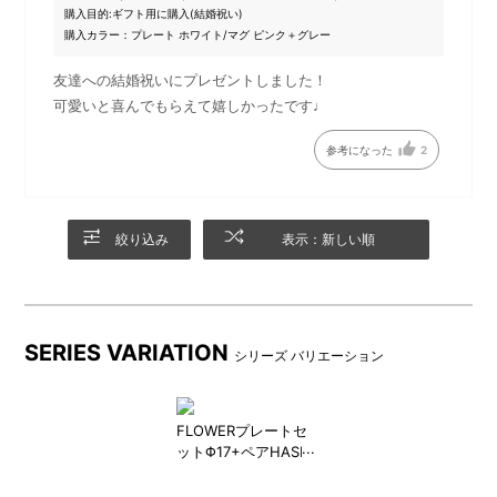
購入目的:
ギフト用に購入(結婚祝い)
購入カラー：プレート ホワイト/マグ ピンク＋グレー
友達への結婚祝いにプレゼントしました！
可愛いと喜んでもらえて嬉しかったです♩
ギフトを受け取ったあとも、
ギフトバッグには持ち手が付
参考になった
2
小物の収納などで長くつかえ
いているのでエコバッグとし
る、コットン100％のギフトバ
ても使えます。
ッグ
絞り込み
表示：新しい順
SERIES VARIATION
シリーズ バリエーション
FLOWERプレートセ
ットΦ17+ペアHASHI
ギフトバッグセット