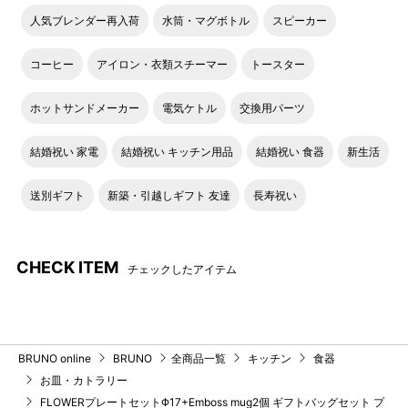
人気ブレンダー再入荷
水筒・マグボトル
スピーカー
コーヒー
アイロン・衣類スチーマー
トースター
ホットサンドメーカー
電気ケトル
交換用パーツ
結婚祝い 家電
結婚祝い キッチン用品
結婚祝い 食器
新生活
送別ギフト
新築・引越しギフト 友達
長寿祝い
CHECK ITEM
チェックしたアイテム
BRUNO online
BRUNO
全商品一覧
キッチン
食器
お皿・カトラリー
FLOWERプレートセットΦ17+Emboss mug2個 ギフトバッグセット プ