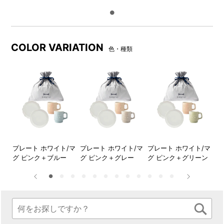
すべてのギフトバッグセット
メッセージボードの中央の切
には、箱内にメッセージボー
込み部分には、ギフトカード
ドがセットされています。
を差し込めるようになってい
るので、ギフトカードサービ
COLOR VARIATION
色・種類
ス（無料）にメッセージに想
いを込めて添えれば、さらに
特別な贈りものに。
DETAIL
商品詳細
●FLOWERプレートセットΦ17
マグ
プレート ホワイト/マ
プレート ホワイト/マ
プレート ホワイト/マ
プ
グ ピンク＋ブルー
グ ピンク＋グレー
グ ピンク＋グリーン
グ