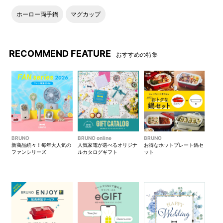
カラーにより口縁のデザイン
が異なるのもポイント。
ホーロー両手鍋
マグカップ
●Emboss mug
RECOMMEND FEATURE
おすすめの特集
大きめサイズで、コーヒーや
陶磁器の質感が愉しめる、大
お茶などお気に入りのドリン
きなBRUNOのエンボスロゴが
クをたっぷり愉しめます。
特長的なデザインです。
マグ同士でスタッキングが可
ナチュラルな風合いの紙箱パ
能。色違いで揃えたり、ペア
ッケージ入りです。
BRUNO
BRUNO online
BRUNO
新商品続々！毎年大人気の
人気家電が選べるオリジナ
お得なホットプレート鍋セ
ギフトとしてもおすすめ。
ファンシリーズ
ルカタログギフト
ット