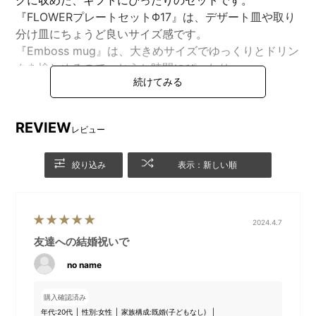
『FLOWERプレートセットΦ17』は、デザート皿や取り
分け皿にちょうど良いサイズ感です。
『Emboss mug』は、大きめサイズでゆっくりとドリン
クを愉しめるので、おうち時間にぴったり。
さらに、ギフトを受け取ったあとも長くつかえるギフト
バッグにお入れしてお届けいたします。
REVIEW
レビュー
●BRUNO online限定オリジナルギフトバッグのラッピ
ングとメッセージボード
絞り込み
表示：新しい順
※本商品はメッセージボードをセットした状態のセット
のため、配送段ボールのサイズの都合上、他の商品と合
わせての注文をご遠慮いただいております。
2024.4.7
友達への結婚祝いで
no name
購入確認済み
年代:
20代
性別:
女性
家族構成:
既婚(子どもなし)