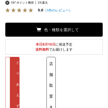
197 ポイント獲得
|
3%還元
5.0
（1件のレビュー）
色・種類を選択して
本日8月10日
に発送予定
送料無料
でお届けします
と
店
り
舗
あ
取
え
置
ず
き